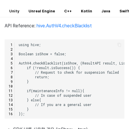
Unity
Unreal Engine
C++
Kotlin
Java
Swif
API Reference:
hive.AuthV4.checkBlacklist