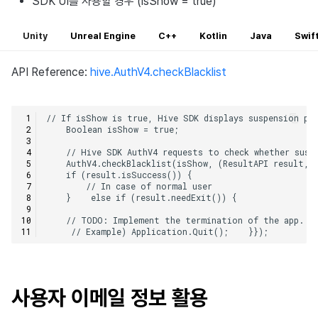
SDK UI를 사용할 경우 (isShow = true)
Unity
Unreal Engine
C++
Kotlin
Java
Swif
API Reference:
hive.AuthV4.checkBlacklist
사용자 이메일 정보 활용