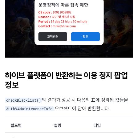
하이브 플랫폼이 반환하는 이용 정지 팝업
정보
의 결과가 성공 시 다음의 표에 정리된 값들을
checkBlacklist()
오브젝트에 담아 반환합니다.
AuthV4MaintenanceInfo
필드명
설명
타입