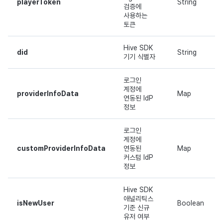
playerToken
String
검증에
사용하는
토큰
Hive SDK
did
String
기기 식별자
로그인
계정에
providerInfoData
Map
연동된 IdP
정보
로그인
계정에
customProviderInfoData
연동된
Map
커스텀 IdP
정보
Hive SDK
애널리틱스
isNewUser
Boolean
기준 신규
유저 여부