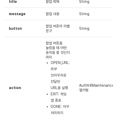
title
팝업 제목
String
message
팝업 내용
String
팝업 버튼의 라벨
button
String
문구
팝업 버튼을
눌렀을 때 어떤
동작을 할 것인지
의미
OPEN_URL:
외부
브라우저로
전달된
AuthV4MaintenanceAc
action
URL을 실행
열거형
EXIT: 게임
앱 종료
DONE: 아무
처리하지