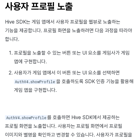
이용정지
사용자 프로필 노출
앱 서비스
Hive 아이템
유저 애퀴지션(UA) (지원 종료)
문제 해결 가이드
오버레이 UI 엔진에서 출력하기
고객센터
크로스플레이 런처
2025년 12월
Unreal Windows
아이템 등록
커뮤니티 운영 관리
Result API AuthV4
노티피케이션
전체 유저 삭제
Hive SDK는 게임 앱에서 사용자 프로필을 웹뷰로 노출하는
부가 기능
Funtap 퍼블리셔 연동 가이드
소셜
Adiz
2025년 11월
아이템 지급 메시지
타임존
기능을 제공합니다. 프로필 화면을 노출하려면 다음 과정을 따라야
성인인증
애널리틱스
Adkit
2025년 10월
결제 운영
커뮤니티 & 웹 상점
합니다.
프로필을 노출할 수 있는 버튼 또는 UI 요소를 게임사가 게임
게임 데이터 스토어
플러그인
2025년 9월
결제 부가 기능
애널리틱스
앱에 구현합니다.
게임 보안
2025년 8월
취소·환불
AI 서비스
사용자가 게임 앱에서 이 버튼 또는 UI 요소를 선택하면
을 호출하도록 SDK 인증 기능을 활용해
AuthV4.showProfile
마케팅 어트리뷰션
2025년 7월
소셜
게임 앱을 구현합니다.
커뮤니티 & 웹 상점
2025년 6월
지원 종료
광고 수익화
2025년 5월
를 호출하면 Hive SDK에서 제공하는
AuthV4.showProfile
프로필 화면을 노출합니다. 사용자는 프로필 화면에서 프로필
리더보드
2025년 4월
이미지와 별명을 확인하고 변경할 수 있습니다. 사용자가 프로필을