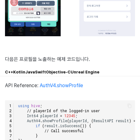
다음은 프로필을 노출하는 예제 코드입니다.
C++
Kotlin
Java
Swift
Objective-C
Unreal Engine
API Reference:
AuthV4.showProfile
using
hive
;
// playerId of the logged-in user    
Int64
playerId
=
12345
;
AuthV4
.
showProfile
(
playerId
,
(
ResultAPI
result
)
=>
if
(
result
.
isSuccess
())
{
// Call successful    
}