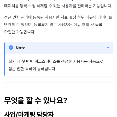
이용정지
데이터를 등록·수정·삭제할 수 있는 사용자를 관리하는 기능입니다.
접근 권한 목록 조회
미라클플레이
프로모션
아이템 등록
세그먼트
커뮤니티 운영 관리
크로스플레이 런처
2025년 12월
앱 서비스
부가 기능
Hive 아이템
유저 애퀴지션(UA) (지원 종료
문제 해결 가이드
오버레이 UI 엔진에서 출력하
웹 배너 활용
트랜잭션 조회
Result API AuthV4
노티피케이션
전체 유저 삭제
접근 권한 관리에 등록된 사용자만 지표 설정 하위 메뉴의 데이터를
접근 권한 등록
마케팅 어트리뷰션
아이템 지급 메시지
퍼널
Adiz
2025년 11월
문제 해결 가이드
부가 기능
Funtap 퍼블리셔 연동 가이드
YouTube 동영상 활용하기
타임존
변경할 수 있으며, 등록되지 않은 사용자는 메뉴 조회 및 목록
성인인증
접근 권한 삭제
확인만 가능합니다.
매치 메이킹
결제 운영
리텐션 분석
Adkit
2025년 10월
자동 로그인 키 관리
커뮤니티 & 웹 상점
주의사항 & Tips
채팅
결제 부가 기능
애널리틱스 빅쿼리
플러그인
2025년 9월
애널리틱스
Note
연관 메뉴
고객센터
취소·환불
애널리틱스 활용하기
2025년 8월
AI 서비스
회사 내 첫 번째 워크스페이스를 생성한 사용자는 자동으로
접근 권한 목록에 등록됩니다.
커뮤니티
커스텀 지표
2025년 7월
소셜
애널리틱스
데이터 내보내기
2025년 6월
지원 종료
게임 데이터 스토어
지표 용어
2025년 5월
무엇을 할 수 있나요?
허큘리스
동접 모니터링
2025년 4월
사업/마케팅 담당자