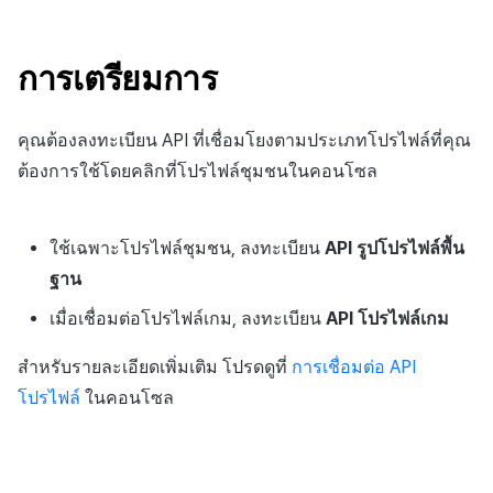
ระบบ (SSO)
ข้อมูลความคืบหน้าแคมเปญ
ต่อแต่ละตลาด
การสร้างแอป
บริการยืนยันตัวตน
การชำระเงิน PG
ลิงก์ลึก)
ค้
Result API AuthV4
API โปรไฟล์เกม
UA (สิ้นสุดการสนับสนุน)
การจัดการอุปกรณ์
เอกสารอ้างอิง
ส่งคืนพารามิเตอร์การเรียกใ
คอมมูนิตี้
โปรโมชั่น
สังคม
Crossplay Launcher
ธันวาคม-2025
การลงทะเบียนรายการ
น
การใช้งานเว็บล็อกอินแบบ
การชำระเงิน PG
งาน
แอปบริการ
ส่วนเสริม
รายการ
User Acquisition (UA) (สิ้นส
การเตรียมการ
URL คำขอ
กำหนดเอง
ระงับการใช้งาน
การสนับสนุน)
การแก้ปัญหา
การจัดการปฏิบัติการของ
การติดตามการตลาด
ศูนย์บริการลูกค้า
Adiz
พฤศจิกายน-2025
ข้อความการจ่ายรายการ
ห
การชำระเงิน Web PG
การแสดงผลในเอนจิน UI แ
ชุมชน
คำแนะนำในการแก้ไขปัญ
คุณสมบัติเพิ่มเติม
า
เนื้อหาคำขอ
คุณต้องลงทะเบียน API ที่เชื่อมโยงตามประเภทโปรไฟล์ที่คุณ
โอเวอร์เลย์
ลบผู้ใช้ทั้งหมด
การจับคู่
การวิเคราะห์
Adkit
ตุลาคม-2025
การดำเนินการชำระเงิน
การแลกคูปองเว็บ
ต้องการใช้โดยคลิกที่โปรไฟล์ชุมชนในคอนโซล
ตัวอย่างคำขอ
คู่มือการเชื่อมต่อพับลิชเชอร
การยืนยันอายุ
แชท
ที่เก็บข้อมูลเกม
Plugins
กันยายน-2025
ฟีเจอร์เสริมการชำระเงิน
Funtap
การตรวจสอบคูปองส่วนลด
เนื้อหาการตอบกลับ
ใช้เฉพาะโปรไฟล์ชุมชน, ลงทะเบียน
API รูปโปรไฟล์พื้น
แบบอัตราส่วน
การสนับสนุนลูกค้า
ความปลอดภัยของเกม
สิงหาคม-2025
การยกเลิก·การคืนเงิน
ฐาน
รหัสการตอบกลับ
ส่งข้อมูลการบริโภค
ชุมชน
แหล่งที่มาทางการตลาด
กรกฎาคม-2025
เมื่อเชื่อมต่อโปรไฟล์เกม, ลงทะเบียน
API โปรไฟล์เกม
ตัวอย่างการตอบกลับ
การชำระเงินแบบง่าย
การวิเคราะห์
คอมมูนิตี้และเว็บช็อป
มิถุนายน-2025
สำหรับรายละเอียดเพิ่มเติม โปรดดูที่
การเชื่อมต่อ API
โปรไฟล์
ในคอนโซล
ฐานข้อมูล
การสร้างรายได้จาก
พฤษภาคม-2025
โฆษณา
Hercules
เมษายน-2025