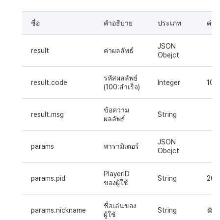
ชื่อ
คำอธิบาย
ประเภท
ค่า
JSON
result
ค่าผลลัพธ์
Obejct
รหัสผลลัพธ์
result.code
Integer
100
(100:สำเร็จ)
ข้อความ
result.msg
String
ผลลัพธ์
JSON
params
พารามิเตอร์
Obejct
PlayerID
params.pid
String
200
ของผู้ใช้
ชื่อเล่นของ
params.nickname
String
홍길
ผู้ใช้