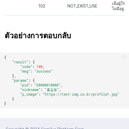
เมื่อผู้ใช้
102
NOT_EXIST_USE
ไม่มีอยู่
ตัวอย่างการตอบกลับ
{
"result"
:
{
"code"
:
100
,
"msg"
:
"success"
},
"params"
:
{
"pid"
:
"20000010000"
,
"nickname"
:
"홍길동"
,
"p_image"
:
"https://test-img.co.kr/profile1.jpg"
}
}