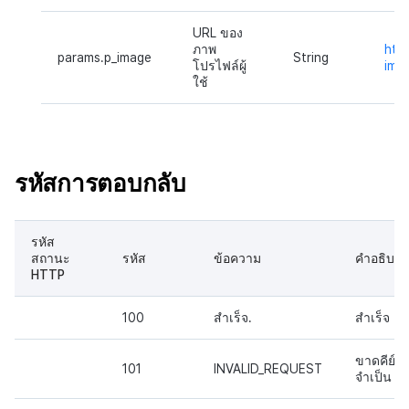
URL ของ
ภาพ
http
params.p_image
String
โปรไฟล์ผู้
img.
ใช้
รหัสการตอบกลับ
รหัส
สถานะ
รหัส
ข้อความ
คำอธิบาย
HTTP
100
สำเร็จ.
สำเร็จ
ขาดคีย์ที่
101
INVALID_REQUEST
จำเป็น