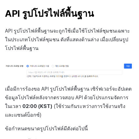
กระดานคะแนน
แหล่งที่มาทางการตลาด
มีนาคม-2025
API รูปโปรไฟล์พื้นฐาน
การจับคู่
การสร้างรายได้จาก
กุมภาพันธ์-2025
โฆษณา
แชท
API รูปโปรไฟล์พื้นฐานจะถูกใช้เมื่อใช้โปรไฟล์ชุมชนเฉพาะ
มกราคม-2025
ในประเภทโปรไฟล์ชุมชน ดังที่แสดงด้านล่าง เมื่อเปลี่ยนรูป
ตัวเปิดข้ามแพลตฟอร์ม
บริการ AI
โปรไฟล์พื้นฐาน
ธันวาคม-2024
Remote Play
ตัวเปิดข้ามเกม
พฤศจิกายน-2024
SDK ส่วนเสริม
Remote Play
ตุลาคม-2024
เมื่อมีการร้องขอ API รูปโปรไฟล์พื้นฐาน เซิร์ฟเวอร์จะอัปเดต
เอกสารอ้างอิง
บล็อกเชน
ข้อมูลโปรไฟล์หลังจากตรวจสอบ API ด้วยโปรแกรมจัดการ
กันยายน-2024
ในเวลา
02:00 (KST)
(ใช้ร่วมกันระหว่างการใช้งานจริง
และแซนด์บ็อกซ์)
ข้อกำหนดขนาดรูปโปรไฟล์มีดังต่อไปนี้