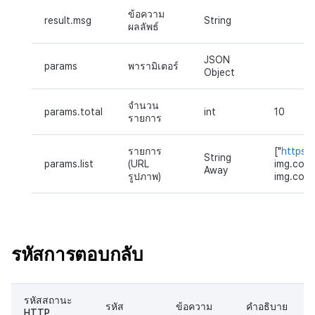
ข้อความ
result.msg
String
ผลลัพธ์
JSON
params
พารามิเตอร์
Object
จำนวน
params.total
int
10
รายการ
รายการ
["
https:/
String
params.list
(URL
img.co.kr
Away
รูปภาพ)
img.co.kr/
รหัสการตอบกลับ
รหัสสถานะ
รหัส
ข้อความ
คำอธิบาย
HTTP