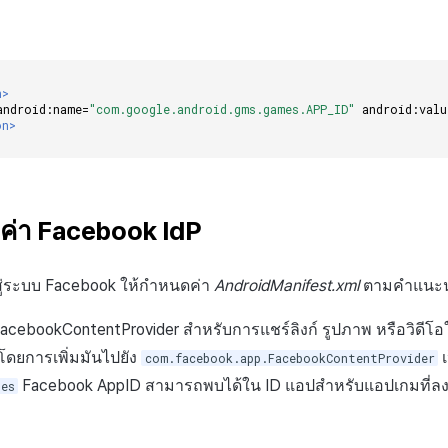
n>
android:name=
"com.google.android.gms.games.APP_ID"
android:valu
on>
่า Facebook IdP
สู่ระบบ Facebook ให้กำหนดค่า
AndroidManifest.xml
ตามคำแนะน
่า FacebookContentProvider สำหรับการแชร์ลิงก์ รูปภาพ หรือวิดี
ดยการเพิ่มมันไปยัง
เ
com.facebook.app.FacebookContentProvider
Facebook AppID สามารถพบได้ใน ID แอปสำหรับแอปเกมที่ล
ies