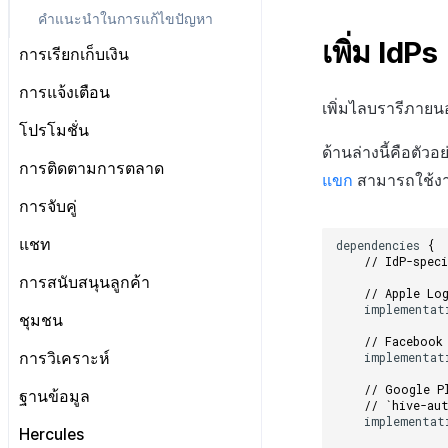
คำแนะนำในการแก้ไขปัญหา
เพิ่ม IdPs
การเรียกเก็บเงิน
ข้อกำหนดเบื้องต้น
การแจ้งเตือน
เพิ่มไลบรารีภาย
การเริ่มต้น IAP v4
Android
ข้อกำหนดเบื้องต้น
โปรโมชั่น
ดูรายการสินค้าและการซื้อ
iOS
ด้านล่างนี้คือตัว
เริ่มต้นใช้งาน
Android
ข้อกำหนดเบื้องต้น
การติดตามการตลาด
การตรวจสอบใบเสร็จ
Unity
แขก
สามารถใช้งาน
การส่งการแจ้งเตือนแบบระยะไกล
iOS
แสดงแบนเนอร์ระหว่างหน้า
ทุกเอนจิน
ข้อกำหนดเบื้องต้น
การจับคู่
IAP โปรโมชั่น
Unreal
การส่งการแจ้งเตือนแบบท้องถิ่น
Unity
แสดงหน้าข่าว
Android
การติดตามเหตุการณ์อัตโนมัติ
ทุกเอนจิน
ระบบการชำระเงินแบบสมัคร
การจับคู่ส่วนตัว
แชท
ขั้นสูง
Unreal
dependencies
{
รีวิว/ป๊อปอัพออก
iOS
สมาชิก
การติดตามเหตุการณ์ด้วยตนเอง
Android
// IdP-spec
การจับคู่กลุ่ม
การเตรียมการ
การสนับสนุนลูกค้า
ป้ายโปรโมชั่น
Unity
การชำระเงิน PG
Send exposed ad info
iOS
// Apple Lo
การจัดการการเชื่อมต่อ
Android
implementat
ขั้นสูง
Unreal
รายการ
ชุมชน
การติดตามลิงก์ลึกที่ถูกเลื่อนออกไป
Unity
ช่อง
iOS
// Facebook
การมีส่วนร่วมของผู้ใช้ (UE, ลิงก์ลึก)
คุณสมบัติเพิ่มเติม
DMA同意バナーの表示
Unreal
การวิเคราะห์
implementat
ผู้ใช้
Unity
User Acquisition (UA) (สิ้นสุดการ
สอบถามความยินยอมในการส่ง
เอกสารอ้างอิง
// Google P
สนับสนุน)
ข้อกำหนดเบื้องต้น
ข้อมูล
ฐานข้อมูล
ข้อความ
// `hive-au
การแก้ปัญหา
โครงสร้าง
ทุกเครื่องยนต์
implementat
การเลือกตลาด
การจัดการเหตุการณ์
ข้อกำหนดเบื้องต้น
Hercules