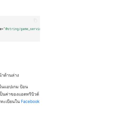
e=
"@string/game_services_project_id"
/>
ำด้านล่าง
โอในแอปเกม ป้อน
ป็นค่าของแอตทริบิวต์
งทะเบียนใน
Facebook