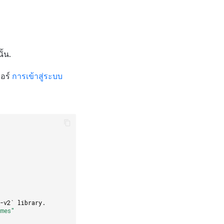
ั้น.
จอร์
การเข้าสู่ระบบ
-v2` library.
ames"