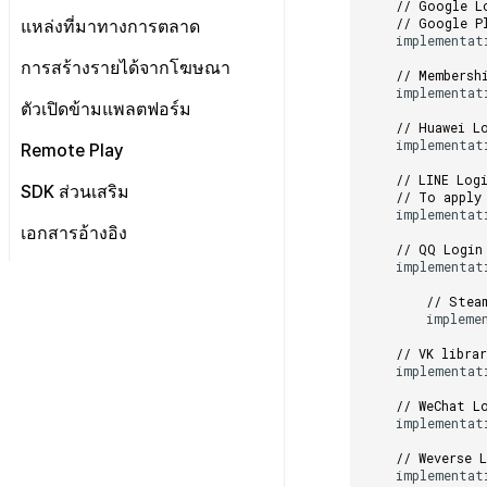
ข้อกำหนดเบื้องต้น
// Google L
คู่มือการอัปเกรด
Android
เริ่มต้นใช้งาน
// Google P
แหล่งที่มาทางการตลาด
ส่งบันทึกการวิเคราะห์
implementat
iOS
วิธีการใช้ฟีเจอร์ขั้นสูง
ตั้งค่า Airbridge
การสร้างรายได้จากโฆษณา
บูรณาการกับบริการ MMP
การส่งบันทึกไปยังเซิร์ฟเวอร์
// Membersh
Unity
ตัวแปรที่ปลอดภัย
Hive
implementat
None
Adiz
ตัวเปิดข้ามแพลตฟอร์ม
Unreal
API ของHercules
Fluentd
// Huawei L
การบูรณาการกับ Airbridge
Adkit
Unity
เตรียมไฟล์แอป
implementat
Remote Play
HTTP
ภาพรวม
การบูรณาการกับ Appsflyer
Android
AD(X)
เตรียมหน้าเว็บเพื่อให้บริการแอป
// LINE Log
รวมปลั๊กอิน
SDK
วิธีการใช้ Fluentd
SDK ส่วนเสริม
// To apply
การบูรณาการกับ Adjust
iOS
ADOP
Unity
อัปโหลดแอปไปยังเซิร์ฟเวอร์
implementat
ไฟล์บันทึกชุด
ลงทะเบียนฟังก์ชัน callback เพื่อ
วิธีการใช้ Fluentd Docker
การเรียกเนื้อหาเว็บ
เอกสารอ้างอิง
การใช้ประโยชน์จากข้อมูล
DARO
C++
Unity
รับเหตุการณ์
ตรวจสอบแอป
ภาพรวม
// QQ Login
MMP
ไลบรารีแอปพลิเคชัน
ภาพรวม
การสนับสนุนเกมคอนโทรลเลอร์
C++
Unity
implementat
ตัวระบุ
เปลี่ยนภาพที่มองไม่เห็น
ปล่อยแอป
อัปโหลดแอปใหม่ไปยัง
ไฟล์บันทึกเฉพาะ
ข้อกำหนดเบื้องต้น
RTT4U
เซิร์ฟเวอร์
Android
// Stea
รหัสข้อผิดพลาด
คู่มือการทดสอบการส่ง
วิธีการส่งชุดบันทึก
impleme
ส่วนเสริม Crossplay Launcher
ภาพรวม
อัปโหลดเวอร์ชันแพตช์ไปยัง
iOS
เซิร์ฟเวอร์
// VK libra
ท่าทางสัมผัส
การติดตั้ง
เปิดใช้งานจากระยะไกล
implementat
เคอร์เซอร์ที่กำหนดเอง
วิธีการใช้งาน
เข้าสู่ระบบอัตโนมัติไปยัง
// WeChat L
เว็บไซต์ภายนอก
ส่งคืนพารามิเตอร์การเรียกใช้งาน
คู่มือการแก้ไขปัญหา
implementat
การแสดงผลในเอนจิน UI แบบโอ
// Weverse 
เวอร์เลย์
implementat