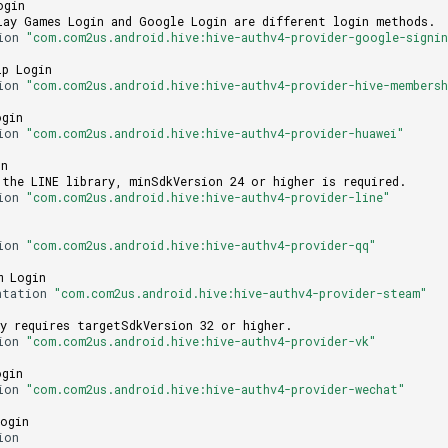
ogin
lay Games Login and Google Login are different login methods.
ion
"com.com2us.android.hive:hive-authv4-provider-google-signin
ip Login
ion
"com.com2us.android.hive:hive-authv4-provider-hive-membersh
ogin
ion
"com.com2us.android.hive:hive-authv4-provider-huawei"
in
 the LINE library, minSdkVersion 24 or higher is required.
ion
"com.com2us.android.hive:hive-authv4-provider-line"
ion
"com.com2us.android.hive:hive-authv4-provider-qq"
m Login
ntation
"com.com2us.android.hive:hive-authv4-provider-steam"
ry requires targetSdkVersion 32 or higher.
ion
"com.com2us.android.hive:hive-authv4-provider-vk"
ogin
ion
"com.com2us.android.hive:hive-authv4-provider-wechat"
Login
ion