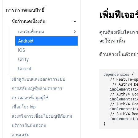
การกำหนดค่าที่เฉพาะเจาะจงกับ
หลังการติดตั้ง
iOS
Android
iOS
Android
ทุกเครื่องยนต์
ตลาด
ข้อกำหนด
การตรวจสอบสิทธิ์
Cocos2d-x
iOS
Cocos2d-x
iOS
Android
เพิ่มฟีเจอร
Unity
ก่อนการพัฒนา
Android
ป๊อปอัปการแจ้งเตือน
Unity
Cocos2d-x
Unity
Cocos2d-x
iOS
ข้อกำหนดเบื้องต้น
Unreal
การพัฒนาแอป
iOS
Android
บริการระยะไกล
ข้อจำกัดตามประเทศ การอัปเดต
Unreal Engine 4
Unity
Unreal Engine 4
Unity
Cocos2d-x
เอนจินทั้งหมด
คุณต้องเพิ่มไลบร
การแจ้งเตือนทั่วไป
การสร้างแอป
Cocos2d-x
iOS
ข้อกำหนดการปฏิบัติตาม
Unreal Engine 5
Unreal Engine 4
Unreal Engine 5
Unreal Engine 4
Unity
จะใช้เท่านั้น
Android
การป้อนคีย์ตาม IdP
กฎหมาย
การบำรุงรักษาเซิร์ฟเวอร์
แอปบริการ
Unity
Cocos2d-x
Android
Unreal Engine 5
Unreal Engine 5
Unreal Engine 4
iOS
การตั้งค่าเพิ่มเติมตาม IdP
ข้อกำหนดการปฏิบัติตาม
Unreal Engine 4
Unity
iOS
ด้านล่างเป็นตัวอ
กฎหมายเพิ่มเติม
Unreal Engine 5
Unity
Unreal Engine 5
Unreal Engine 4
Unity Android
Unreal
Unreal Engine 5
Unity iOS
dependencies
{
เข้าสู่ระบบและออกจากระบบ
// Feature-s
Unity Windows
// AuthV4 D
การสลับบัญชีหลายรายการ
implementati
Unreal Android
// AuthV4 Go
ตรวจสอบข้อมูลผู้ใช้
Unreal iOS
implementati
// AuthV4 Go
เชื่อมโยง Idp
Unreal Windows
implementati
// AuthV4 Re
ส่งเสริมการเชื่อมโยงบัญชีกับเกม
implementati
}
บริการยืนยันตัวตน
ส่วนเสริม