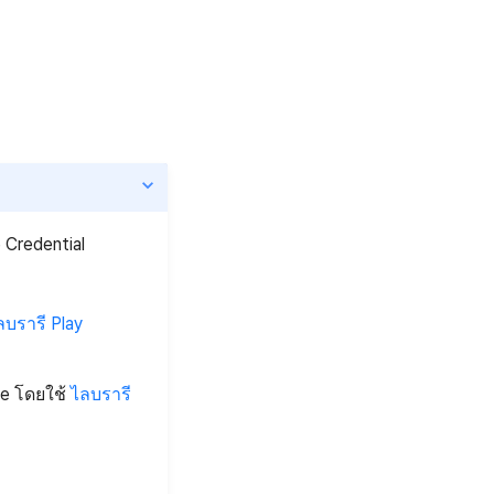
 Credential
ลบรารี Play
le โดยใช้
ไลบรารี