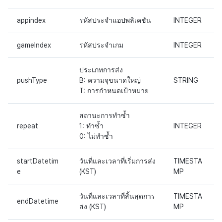
ตัวเปิดข้ามแพลตฟอร์ม
appindex
รหัสประจำแอปพลิเคชัน
INTEGER
การสร้างรายได้จากการส่ง
Remote Play
เสริมการขายข้าม
gameIndex
รหัสประจำเกม
INTEGER
เอกสารอ้างอิง
ประเภทการส่ง
pushType
B: ความจุขนาดใหญ่
STRING
T: การกำหนดเป้าหมาย
สถานะการทำซ้ำ
repeat
1: ทำซ้ำ
INTEGER
0: ไม่ทำซ้ำ
startDatetim
วันที่และเวลาที่เริ่มการส่ง
TIMESTA
e
(KST)
MP
วันที่และเวลาที่สิ้นสุดการ
TIMESTA
endDatetime
ส่ง (KST)
MP