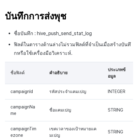
สร้างตัวชี้วัดที่กำหนดเอง
API แชท
การสร้างแอป
ส่วนเสริม
การชำระเงิน PG
ค้
บันทึกการคลิกในร้านค้าเกม
สำหรับแต่ละเกม
การบล็อกการเข้าสู่ระบบจาก
การลงทะเบียนแบนเนอร์จุด
การติดตามการตลาด
การคืนเงินผู้ใช้
ยกเลิกการสมัคร SMS
Crossplay Launcher
การมีส่วนร่วมของผู้ใช้ (UE,
คอมมูนิตี้ & เว็บสโตร์
บันทึกการส่งพุช
น
ต่างประเทศ
แอปบริการ
รายการ
ลิงก์ลึก)
บันทึกกิจกรรมทางสังคม
การเชื่อมโยง Miracle Play
การลงทะเบียนมุมมองที่
การจับคู่
การชำระเงิน PG
Adiz
การวิเคราะห์
ห
สำหรับการวิเคราะห์การเล่น
การตรวจสอบ Google และการ
กำหนดเอง
การได้มาซึ่งผู้ใช้ (UA)
ชื่อบันทึก : hive_push_send_stat_log
า
เกม
ตรวจสอบ Google Play Games
การวิเคราะห์
จัดการ PID ตลาด
Adkit
บริการ AI
ฟิลด์ในตารางด้านล่างไม่รวมฟิลด์ที่จำเป็นเมื่อสร้างบันทึ
แยกกัน
กระดานที่กำหนดเอง
กหรือใช้เครื่องมือวิเคราะห์.
บันทึกเนื้อหาการวิเคราะห์การ
ฐานข้อมูล
การติดตามการซื้อ
Plugins
เล่นเกม
ลบผู้ใช้ทั้งหมด
แบนเนอร์เว็บ
ประเภทข้
เฮอร์คิวลิส
การสมัครสมาชิกต่ออายุ
ดูการเผยแพร่ที่ผ่านมา
ชื่อฟิลด์
คำอธิบาย
อมูล
การเข้าสู่ระบบผ่านเว็บ
การลงทะเบียนและการจัดการ
อัตโนมัติ
แคมเปญเชิญ
แหล่งที่มาทางการตลาด
campaignId
รหัสประจำแคมเปญ
INTEGER
ค้นหาประวัติการซื้อของ
การมีส่วนร่วมของผู้ใช้ (UE,
พนักงาน
การสร้างรายได้จาก
campaignNa
Deeplin)
โฆษณา
ชื่อแคมเปญ
STRING
me
การใช้วิดีโอ YouTube
ส่วนเสริม
campaignTim
เขตเวลาของเป้าหมายแค
STRING
ezone
มเปญ
โฆษณาข้ามโปรโมชั่น