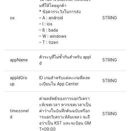
ตัวเปิดข้ามแพลตฟอร์ม
มที่ให้โดยลูกค้า
* ข้อควรระวังในการส่ง
การสร้างรายได้จากการส่ง
Remote Play
os
– A : android
STRING
เสริมการขายข้าม
– I : ios
เอกสารอ้างอิง
– B : bada
– W : windows
– T : tizen
ตัวระบุที่ไม่ซ้ำกันสำหรับ appI
appName
STRING
d
appIdGro
ID เกมสำหรับแต่ละเกมที่ลงท
STRING
up
ะเบียนใน App Center
ค่าผลลัพธ์ของการแยกวิเครา
ะห์เขตเวลา หากเขตเวลาเป็น
timezoneI
ค่าว่างในบันทึกต้นฉบับหรือก
STRING
d
ารแยกวิเคราะห์ล้มเหลว จะถื
อว่าเป็น KST และจะป้อน GM
T+09:00