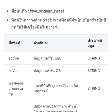
สร้างตัวชี้วัดที่กำหนดเอง
API แชท
การสร้างแอป
ส่วนเสริม
การชำระเงิน PG
ค้
บันทึกการคลิกในร้านค้าเกม
สำหรับแต่ละเกม
การบล็อกการเข้าสู่ระบบจาก
การลงทะเบียนแบนเนอร์จุด
การติดตามการตลาด
การคืนเงินผู้ใช้
ยกเลิกการสมัคร SMS
Crossplay Launcher
การมีส่วนร่วมของผู้ใช้ (UE,
คอมมูนิตี้ & เว็บสโตร์
ชื่อบันทึก : hive_singular_install
น
ต่างประเทศ
แอปบริการ
รายการ
ลิงก์ลึก)
บันทึกกิจกรรมทางสังคม
การเชื่อมโยง Miracle Play
ฟิลด์ในตารางด้านล่างไม่รวมฟิลด์ที่จำเป็นเมื่อสร้างบันทึ
การลงทะเบียนมุมมองที่
การจับคู่
การชำระเงิน PG
Adiz
การวิเคราะห์
ห
สำหรับการวิเคราะห์การเล่น
การตรวจสอบ Google และการ
กำหนดเอง
การได้มาซึ่งผู้ใช้ (UA)
กหรือใช้เครื่องมือวิเคราะห์.
า
เกม
ตรวจสอบ Google Play Games
การวิเคราะห์
จัดการ PID ตลาด
Adkit
บริการ AI
แยกกัน
กระดานที่กำหนดเอง
ประเภทข้
ชื่อฟิลด์
คำอธิบาย
บันทึกเนื้อหาการวิเคราะห์การ
ฐานข้อมูล
การติดตามการซื้อ
Plugins
อมูล
เล่นเกม
ลบผู้ใช้ทั้งหมด
แบนเนอร์เว็บ
เฮอร์คิวลิส
การสมัครสมาชิกต่ออายุ
ดูการเผยแพร่ที่ผ่านมา
appVer
ข้อมูลเวอร์ชันแอป
STRING
การเข้าสู่ระบบผ่านเว็บ
การลงทะเบียนและการจัดการ
อัตโนมัติ
แคมเปญเชิญ
แหล่งที่มาทางการตลาด
osVer
ข้อมูลเวอร์ชัน OS
STRING
ค้นหาประวัติการซื้อของ
การมีส่วนร่วมของผู้ใช้ (UE,
พนักงาน
การสร้างรายได้จาก
wasRegis
เวลาที่บันทึกถูกส่งหลังจากเกิด
Deeplin)
โฆษณา
tTimesta
STRING
เหตุการณ์
mp
การใช้วิดีโอ YouTube
ส่วนเสริม
ปฏิบัติตามข้อควรระวังที่ระบุไ
โฆษณาข้ามโปรโมชั่น
ว้ด้านล่างขณะส่งค่าพลตฟอร์