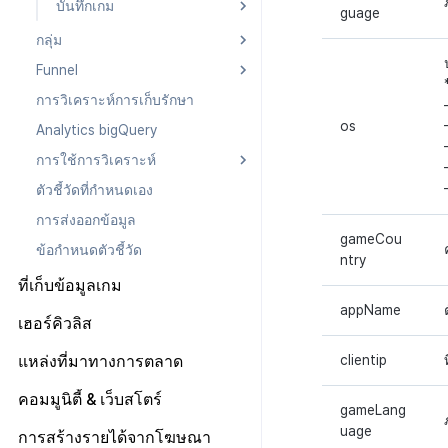
บันทึกเฉพาะ
pub_device_info
บันทึกเกม
guage
บันทึกการปรับ
เกี่ยวกับบันทึกเกม
กลุ่ม
บันทึก Appsflyer
บันทึกคุณสมบัติผู้ใช้ที่กำหนด
Funnel
วิธีการใช้กลุ่ม
เอง
บันทึกการเปิดการแจ้ง
การวิเคราะห์การเก็บรักษา
กลุ่ม (เวอร์ชันเก่า)
Funnel
เตือน
บันทึกการวิเคราะห์การเล่น
os
Analytics bigQuery
การกำหนดเป้าหมาย
Funnel(new)
เกม
บันทึกการส่งการแจ้งเตือน
การใช้การวิเคราะห์
บันทึกการวิเคราะห์การเล่น
บันทึกการติดตั้งการส่ง
เกมระดับสูง
เสริมการขาย
ตัวชี้วัดที่กำหนดเอง
วิธีการใช้การวิเคราะห์
บันทึกการวิเคราะห์การเล่น
บันทึกการคลิกข้ามการส่ง
การส่งออกข้อมูล
การวิเคราะห์เกมโดยใช้ความ
เกมสกุลเงิน
เสริมการขาย
เหนียว
gameCou
ข้อกำหนดตัวชี้วัด
บันทึกการคลิกในร้านค้าเกม
ntry
บันทึก CPI v2 ของการส่ง
คำนวณอัตราการแปลงการดู
ที่เก็บข้อมูลเกม
เสริมการขาย
โฆษณาใน bigQuery
บันทึกกิจกรรมทางสังคม
สำหรับการวิเคราะห์การเล่น
appName
บันทึกการเปิดการส่งเสริม
วิเคราะห์ ROAS ด้วยตัวชี้วัดการ
เฮอร์คิวลิส
เกม
การขาย
วิเคราะห์
บันทึกเนื้อหาการวิเคราะห์
แหล่งที่มาทางการตลาด
clientip
บันทึกข้อมูลการส่งเสริม
ดึงตัวชี้วัดใน bigQuery
การเล่นเกม
การขาย
ตั้งค่า Airbridge
สร้างตัวชี้วัดที่กำหนดเองสำหรับ
คอมมูนิตี้ & เว็บสโตร์
gameLang
แต่ละเกม
uage
เริ่มต้น
การสร้างรายได้จากโฆษณา
การเชื่อมโยง Miracle Play