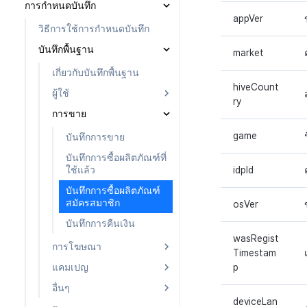
การกำหนดบันทึก
การลงทะเบียนอีเมลขยะ
จำแนกผู้ใช้
appVer
การลงทะเบียนและการจัดการ
ตอบกลับเฉพาะการติดต่อ
วิธีการใช้การกำหนดบันทึก
แคมเปญเชิญ
บันทึกพื้นฐาน
การมีส่วนร่วมของผู้ใช้ (UE,
market
Deeplin)
เกี่ยวกับบันทึกพื้นฐาน
การใช้วิดีโอ YouTube
hiveCount
ผู้ใช้
ry
โฆษณาข้ามโปรโมชั่น
การขาย
บันทึกผู้ใช้
การสร้างรายได้จากการส่งเสริม
เกี่ยวกับการส่งเสริมการขายข้าม
บันทึกการเข้าสู่ระบบ
game
บันทึกการขาย
การขายข้าม
ลงทะเบียนโฆษณา
บันทึกขั้นตอนการเข้าสู่
บันทึกการซื้อผลิตภัณฑ์ที่
เกี่ยวกับการสร้างรายได้
จัดการโฆษณา
ระบบของสมาชิก
ใช้แล้ว
idpId
การตั้งค่าการสร้างรายได้
จัดการรหัสผู้โฆษณา
บันทึกการถอนผู้ใช้
บันทึกการซื้อผลิตภัณฑ์
รายงาน
สมัครสมาชิก
osVer
รายงาน
บันทึกการติดตั้งและ
การนับรายได้จากโฆษณา
อัปเดตแอป
บันทึกการคืนเงิน
การตั้งถิ่นฐานค่าใช้จ่ายโฆษณา
wasRegist
บันทึกการเข้าถึงพร้อมกัน
การโฆษณา
Timestam
แคมเปญ
บันทึกการโฆษณา
p
อื่นๆ
บันทึกการดูโฆษณา
บันทึกแคมเปญ
deviceLan