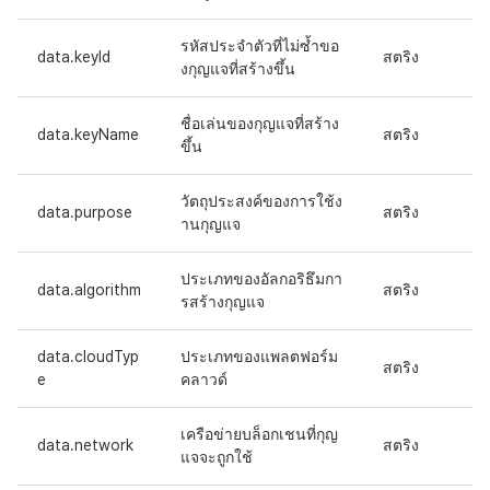
รหัสประจำตัวที่ไม่ซ้ำขอ
data.keyId
สตริง
งกุญแจที่สร้างขึ้น
ชื่อเล่นของกุญแจที่สร้าง
data.keyName
สตริง
ขึ้น
วัตถุประสงค์ของการใช้ง
data.purpose
สตริง
านกุญแจ
ประเภทของอัลกอริธึมกา
data.algorithm
สตริง
รสร้างกุญแจ
data.cloudTyp
ประเภทของแพลตฟอร์ม
สตริง
e
คลาวด์
เครือข่ายบล็อกเชนที่กุญ
data.network
สตริง
แจจะถูกใช้