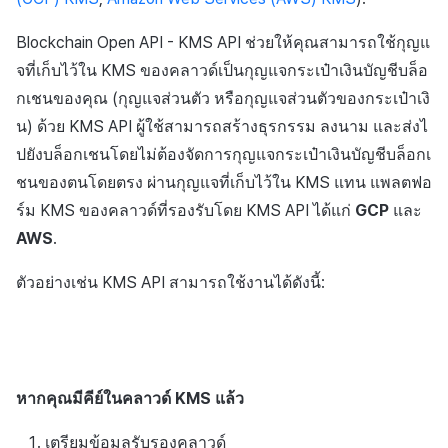
ต่อแต่ละตลาด
การสร้างแอป
ส่วนเสริม
การชำระเงิน PG
การกำหนดบันทึก
บันทึกความแปรปรวนของ
ค้
ตัวอย่างคำขอ
การแก้ปัญหา
การบล็อกการเข้าสู่ระบบจา
การลงทะเบียนแบนเนอร์จุด
สินทรัพย์ v2
การติดตามการตลาด
สังคม
คอมมูนิตี้ & เว็บสโตร์
Crossplay Launcher
กันยายน-2024
การมีส่วนร่วมของผู้ใช้ (UE,
การคืนเงินผู้ใช้
Blockchain Open API - KMS API ช่วยให้คุณสามารถใช้กุญแ
น
ต่างประเทศ
การชำระเงิน PG
แอปบริการ
คำแนะนำในการแก้ไขปัญ
รายการ
ลิงก์ลึก)
กลุ่ม
จที่เก็บไว้ใน KMS ของคลาวด์เป็นกุญแจกระเป๋าเงินบัญชีบล็อ
ตัวอย่างการตอบกลับ
การลงทะเบียนมุมมองที่
API ผู้ใช้พร้อมกัน
การจับคู่
บริการลูกค้า
การวิเคราะห์
Adiz
การชำระเงิน PG
ห
กเชนของคุณ (กุญแจส่วนตัว หรือกุญแจส่วนตัวของกระเป๋าเงิ
การตรวจสอบ Google และ
กำหนดเอง
การชำระเงิน Web PG
คุณสมบัติเพิ่มเติม
การได้มาซึ่งผู้ใช้ (UA)
Funnel
า
ลงทะเบียนที่อยู่กระเป๋าเงิน
น) ด้วย KMS API ผู้ใช้สามารถสร้างธุรกรรม ลงนาม และส่งไ
ตรวจสอบ Google Play Ga
บันทึกการดาวน์โหลดเพิ่มเต
แชท
การวิเคราะห์
บริการ AI
Adkit
จัดการ PID ตลาด
บัญชีบล็อกเชน
แยกกัน
ปยังบล็อกเชนโดยไม่ต้องจัดการกุญแจกระเป๋าเงินบัญชีบล็อกเ
กระดานที่กำหนดเอง
การแลกคูปองเว็บ
ที่เสร็จสมบูรณ์
การวิเคราะห์การเก็บรักษา
การวิเคราะห์
ที่เก็บข้อมูลเกม
Plugins
การติดตามการซื้อ
ชนของตนโดยตรง ผ่านกุญแจที่เก็บไว้ใน KMS แทน แพลตฟอ
URL การร้องขอ
ลบผู้ใช้ทั้งหมด
แบนเนอร์เว็บ
ส่งข้อมูลการบริโภค
บันทึกการเข้าสู่ระบบตัวละ
Analytics bigQuery
ร์ม KMS ของคลาวด์ที่รองรับโดย KMS API ได้แก่
GCP
และ
ฐานข้อมูล
Hercules
การสมัครสมาชิกต่ออายุ
AWS
.
พารามิเตอร์หัวเรื่อง
การเข้าสู่ระบบผ่านเว็บ
การลงทะเบียนและการจัดก
บันทึกการสร้างตัวละคร
อัตโนมัติ
การใช้การวิเคราะห์
แคมเปญเชิญ
Hercules
แหล่งที่มาทางการตลาด
ตัวอย่างเช่น KMS API สามารถใช้งานได้ดังนี้:
เนื้อหาคำขอ
บันทึกที่กำหนดเอง
ค้นหาประวัติการซื้อของ
ตัวชี้วัดที่กำหนดเอง
การมีส่วนร่วมของผู้ใช้ (UE,
พนักงาน
แหล่งที่มาทางการตลาด
คอมมูนิตี้ & เว็บสโตร์
การตอบสนอง
Deeplin)
บันทึกคะแนน
การส่งออกข้อมูล
ตั้งค่าการระบุเป้าหมาย
การสร้างรายได้จาก
การสร้างรายได้จาก
ตัวอย่างคำขอ
หากคุณมีคีย์ในคลาวด์ KMS แล้ว
การใช้วิดีโอ YouTube
บันทึกการเยี่ยมชม
โฆษณา
โฆษณา
ข้อกำหนดตัวชี้วัด
เตรียมข้อมูลรับรองคลาวด์
ตัวอย่างการตอบกลับ
โฆษณาข้ามโปรโมชั่น