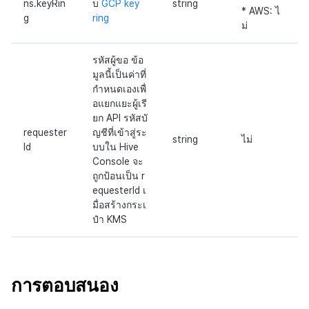
ns.keyRin
บ
GCP key
string
* AWS: ไ
g
ring
ม่
รหัสผู้ขอ ข้อ
มูลนี้เป็นค่าที่
กำหนดเองเพื่
อแยกแยะผู้เรี
ยก API รหัสบั
requester
ญชีที่เข้าสู่ระ
string
ไม่
Id
บบใน Hive
Console จะ
ถูกป้อนเป็น r
equesterId เ
มื่อสร้างกระเ
ป๋า KMS
การตอบสนอง