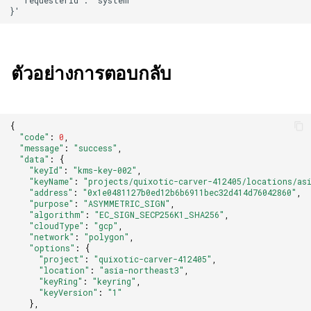
ตัวอย่างการตอบกลับ
{
"code"
:
0
,
"message"
:
"success"
,
"data"
:
{
"keyId"
:
"kms-key-002"
,
"keyName"
:
"projects/quixotic-carver-412405/locations/as
"address"
:
"0x1e0481127b0ed12b6b6911bec32d414d76042860"
,
"purpose"
:
"ASYMMETRIC_SIGN"
,
"algorithm"
:
"EC_SIGN_SECP256K1_SHA256"
,
"cloudType"
:
"gcp"
,
"network"
:
"polygon"
,
"options"
:
{
"project"
:
"quixotic-carver-412405"
,
"location"
:
"asia-northeast3"
,
"keyRing"
:
"keyring"
,
"keyVersion"
:
"1"
},