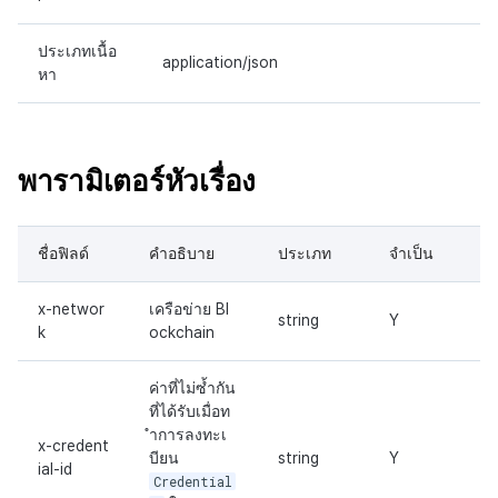
ประเภทเนื้อ
application/json
หา
พารามิเตอร์หัวเรื่อง
ชื่อฟิลด์
คำอธิบาย
ประเภท
จำเป็น
x-networ
เครือข่าย Bl
string
Y
k
ockchain
ค่าที่ไม่ซ้ำกัน
ที่ได้รับเมื่อท
ำการลงทะเ
x-credent
บียน
string
Y
ial-id
Credential