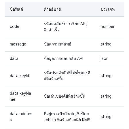
ชื่อฟิลด์
คำอธิบาย
ประเภท
รหัสผลลัพธ์การเรียก API,
code
number
0: สำเร็จ
message
ข้อความผลลัพธ์
string
data
ข้อมูลการตอบกลับ API
json
รหัสประจำตัวที่ไม่ซ้ำของคี
data.keyId
string
ย์ที่สร้างขึ้น
data.keyNa
ชื่อเล่นของคีย์ที่สร้างขึ้น
string
me
data.addres
ที่อยู่กระเป๋าเงินบัญชี Bloc
string
s
kchain ที่สร้างด้วยคีย์ KMS