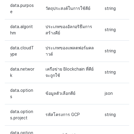
data.purpos
วัตถุประสงค์ในการใช้คีย์
string
e
data.algorit
ประเภทของอัลกอริธึมการ
string
hm
สร้างคีย์
data.cloudT
ประเภทของแพลตฟอร์มคล
string
ype
าวด์
data.networ
เครือข่าย Blockchain ที่คีย์
string
k
จะถูกใช้
data.option
ข้อมูลตัวเลือกคีย์
json
s
data.option
รหัสโครงการ GCP
string
s.project
data.option