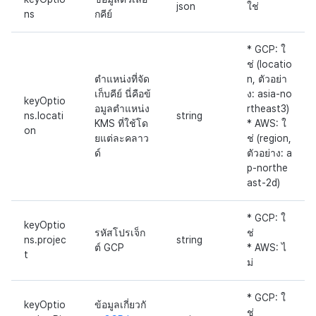
json
ใช่
ns
กคีย์
* GCP: ใ
ช่ (locatio
ตำแหน่งที่จัด
n, ตัวอย่า
เก็บคีย์ นี่คือข้
ง: asia-no
keyOptio
อมูลตำแหน่ง
rtheast3)
ns.locati
string
KMS ที่ใช้โด
* AWS: ใ
on
ยแต่ละคลาว
ช่ (region,
ด์
ตัวอย่าง: a
p-northe
ast-2d)
* GCP: ใ
keyOptio
รหัสโปรเจ็ก
ช่
ns.projec
string
ต์ GCP
* AWS: ไ
t
ม่
* GCP: ใ
keyOptio
ข้อมูลเกี่ยวกั
ช่