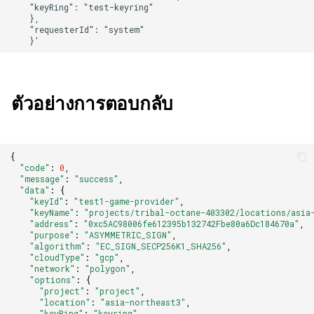
ตัวอย่างการตอบกลับ
{
"code"
:
0
,
"message"
:
"success"
,
"data"
:
{
"keyId"
:
"test1-game-provider"
,
"keyName"
:
"projects/tribal-octane-403302/locations/asia
"address"
:
"0xc5AC98006fe612395b132742Fbe80a6Dc184670a"
,
"purpose"
:
"ASYMMETRIC_SIGN"
,
"algorithm"
:
"EC_SIGN_SECP256K1_SHA256"
,
"cloudType"
:
"gcp"
,
"network"
:
"polygon"
,
"options"
:
{
"project"
:
"project"
,
"location"
:
"asia-northeast3"
,
"keyRing"
:
"keyring"
,