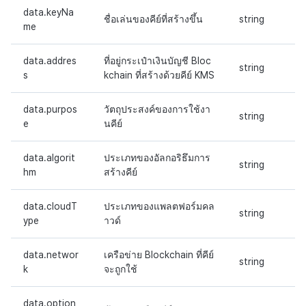
data.keyNa
ชื่อเล่นของคีย์ที่สร้างขึ้น
string
me
data.addres
ที่อยู่กระเป๋าเงินบัญชี Bloc
string
s
kchain ที่สร้างด้วยคีย์ KMS
data.purpos
วัตถุประสงค์ของการใช้งา
string
e
นคีย์
data.algorit
ประเภทของอัลกอริธึมการ
string
hm
สร้างคีย์
data.cloudT
ประเภทของแพลตฟอร์มคล
string
ype
าวด์
data.networ
เครือข่าย Blockchain ที่คีย์
string
k
จะถูกใช้
data.option