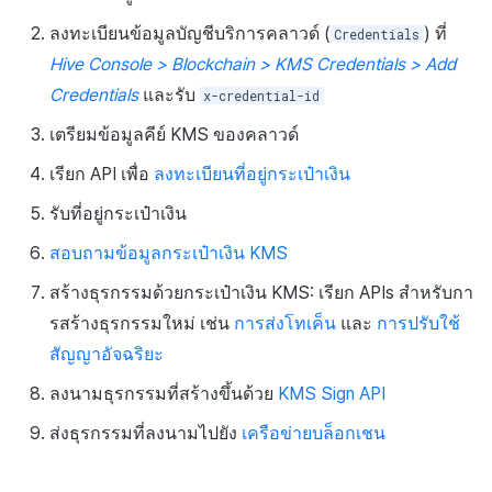
บันทึกเนื้อหาเกม
ส่วนเสริม
กระดานคะแนน
ติดตามการทำงานพร้อมกัน
ลงทะเบียนข้อมูลบัญชีบริการคลาวด์ (
) ที่
Credentials
ดึงข้อมูลกระเป๋า KMS key
การสร้างรายได้จากการส่ง
บันทึกสรุปภาพรวมสินทรัพย
ตัวเปิดข้ามแพลตฟอร์ม
การจับคู่
Hive Console > Blockchain > KMS Credentials > Add
และที่อยู่กระเป๋าบัญชี
เสริมการขายข้าม
Credentials
และรับ
x-credential-id
บันทึกคะแนนสินทรัพย์และ
Remote Play
แชท
URL การร้องขอ
เตรียมข้อมูลคีย์ KMS ของคลาวด์
ข้อมูลเมตา
เอกสารอ้างอิง
บริการ AI
เรียก API เพื่อ
ลงทะเบียนที่อยู่กระเป๋าเงิน
พารามิเตอร์เส้นทาง
บันทึกการเปลี่ยนแปลงแขกฮ
รับที่อยู่กระเป๋าเงิน
รายงานการชน
พารามิเตอร์หัวเรื่อง
บันทึกการดาวน์โหลดไฟล์
สอบถามข้อมูลกระเป๋าเงิน KMS
ตัวเปิดข้ามเกม
การตอบสนอง
สร้างธุรกรรมด้วยกระเป๋าเงิน KMS: เรียก APIs สำหรับกา
บันทึกการดึงข้อมูล
รสร้างธุรกรรมใหม่ เช่น
การส่งโทเค็น
และ
การปรับใช้
Remote Play
ตัวอย่างคำขอ
สัญญาอัจฉริยะ
บล็อกเชน
ลงนามธุรกรรมที่สร้างขึ้นด้วย
KMS Sign API
ตัวอย่างการตอบกลับ
ส่งธุรกรรมที่ลงนามไปยัง
เครือข่ายบล็อกเชน
ดึงข้อมูลกระเป๋า KMS key
และรายการที่อยู่กระเป๋า