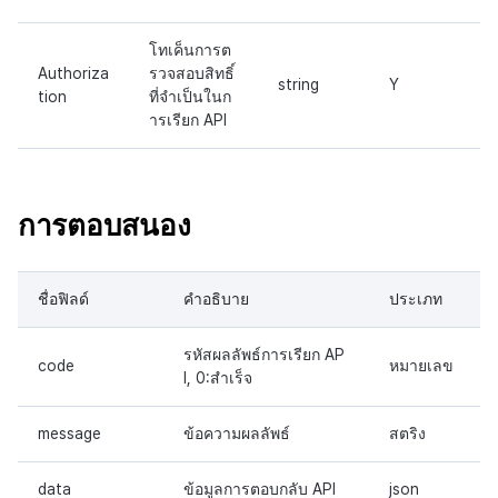
โทเค็นการต
Authoriza
รวจสอบสิทธิ์
string
Y
tion
ที่จำเป็นในก
ารเรียก API
การตอบสนอง
ชื่อฟิลด์
คำอธิบาย
ประเภท
รหัสผลลัพธ์การเรียก AP
code
หมายเลข
I, 0:สำเร็จ
message
ข้อความผลลัพธ์
สตริง
data
ข้อมูลการตอบกลับ API
json