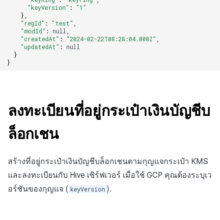
"keyVersion"
:
"1"
},
"regId"
:
"test"
,
"modId"
:
null
,
"createdAt"
:
"2024-02-22T08:28:04.000Z"
,
"updatedAt"
:
null
}
}
ลงทะเบียนที่อยู่กระเป๋าเงินบัญชีบ
ล็อกเชน
สร้างที่อยู่กระเป๋าเงินบัญชีบล็อกเชนตามกุญแจกระเป๋า KMS
และลงทะเบียนกับ Hive เซิร์ฟเวอร์ เมื่อใช้ GCP คุณต้องระบุเว
อร์ชันของกุญแจ (
).
keyVersion