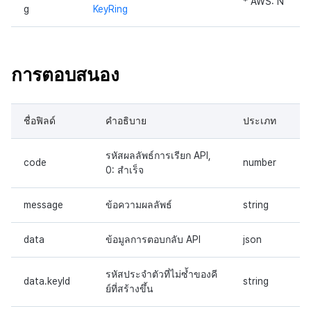
* AWS: N
g
KeyRing
การตอบสนอง
ชื่อฟิลด์
คำอธิบาย
ประเภท
รหัสผลลัพธ์การเรียก API,
code
number
0: สำเร็จ
message
ข้อความผลลัพธ์
string
data
ข้อมูลการตอบกลับ API
json
รหัสประจำตัวที่ไม่ซ้ำของคี
data.keyId
string
ย์ที่สร้างขึ้น