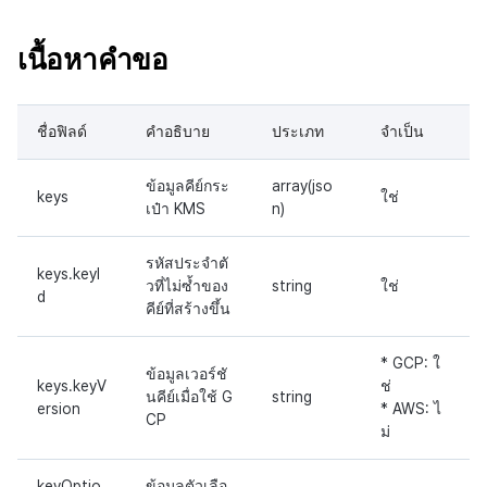
เนื้อหาคำขอ
ชื่อฟิลด์
คำอธิบาย
ประเภท
จำเป็น
ข้อมูลคีย์กระ
array(jso
keys
ใช่
เป๋า KMS
n)
รหัสประจำตั
keys.keyI
วที่ไม่ซ้ำของ
string
ใช่
d
คีย์ที่สร้างขึ้น
* GCP: ใ
ข้อมูลเวอร์ชั
keys.keyV
ช่
นคีย์เมื่อใช้ G
string
ersion
* AWS: ไ
CP
ม่
keyOptio
ข้อมูลตัวเลือ