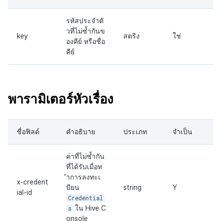
รหัสประจำตั
วที่ไม่ซ้ำกันข
key
สตริง
ใช่
องคีย์ หรือชื่อ
คีย์
พารามิเตอร์หัวเรื่อง
ชื่อฟิลด์
คำอธิบาย
ประเภท
จำเป็น
ค่าที่ไม่ซ้ำกัน
ที่ได้รับเมื่อท
ำการลงทะเ
x-credent
บียน
string
Y
ial-id
Credential
s
ใน Hive C
onsole