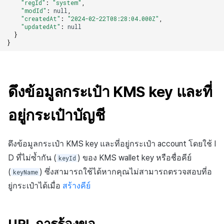
"regId"
:
"system"
,
"modId"
:
null
,
"createdAt"
:
"2024-02-22T08:28:04.000Z"
,
"updatedAt"
:
null
}
}
ดึงข้อมูลกระเป๋า KMS key และที่
อยู่กระเป๋าบัญชี
ดึงข้อมูลกระเป๋า KMS key และที่อยู่กระเป๋า account โดยใช้ I
D ที่ไม่ซ้ำกัน (
) ของ KMS wallet key หรือชื่อคีย์
keyId
(
) ซึ่งสามารถใช้ได้หากคุณไม่สามารถตรวจสอบที่อ
keyName
ยู่กระเป๋าได้เมื่อ
สร้างคีย์
URL การร้องขอ