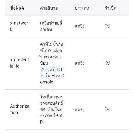
ชื่อฟิลด์
คำอธิบาย
ประเภท
จำเป็น
x-networ
เครือข่ายบล็
สตริง
ใช่
k
อกเชน
ค่าที่ไม่ซ้ำกัน
ที่ได้รับเมื่อท
ำการลงทะเ
x-credent
บียน
สตริง
ใช่
ial-id
Credential
s
ใน Hive C
onsole
โทเค็นการต
รวจสอบสิทธิ์
Authoriza
ที่จำเป็นในก
สตริง
ใช่
tion
ารเรียกใช้ A
PI