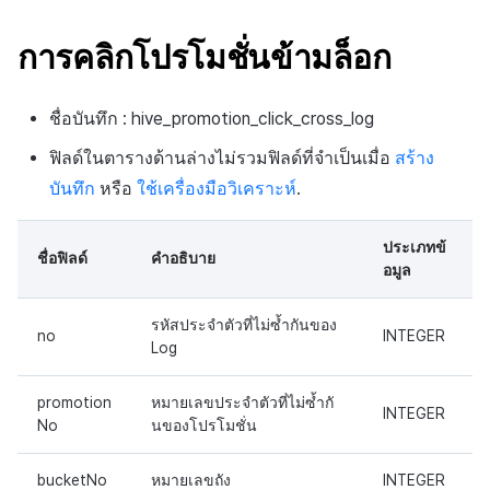
สร้างตัวชี้วัดที่กำหนดเอง
API แชท
การสร้างแอป
ส่วนเสริม
การชำระเงิน PG
ค้
บันทึกการคลิกในร้านค้าเกม
สำหรับแต่ละเกม
การบล็อกการเข้าสู่ระบบจาก
การลงทะเบียนแบนเนอร์จุด
การแก้ปัญหา
การติดตามการตลาด
การคืนเงินผู้ใช้
Crossplay Launcher
กันยายน-2024
การมีส่วนร่วมของผู้ใช้ (UE,
คอมมูนิตี้ & เว็บสโตร์
การคลิกโปรโมชั่นข้ามล็อก
น
ต่างประเทศ
แอปบริการ
คำแนะนำในการแก้ไขปัญ
รายการ
ลิงก์ลึก)
บันทึกกิจกรรมทางสังคม
การเชื่อมโยง Miracle Play
การลงทะเบียนมุมมองที่
การจับคู่
การชำระเงิน PG
Adiz
การวิเคราะห์
ห
สำหรับการวิเคราะห์การเล่น
การตรวจสอบ Google และการ
กำหนดเอง
คุณสมบัติเพิ่มเติม
การได้มาซึ่งผู้ใช้ (UA)
ชื่อบันทึก : hive_promotion_click_cross_log
า
เกม
ตรวจสอบ Google Play Games
แชท
จัดการ PID ตลาด
Adkit
บริการ AI
ฟิลด์ในตารางด้านล่างไม่รวมฟิลด์ที่จำเป็นเมื่อ
สร้าง
แยกกัน
กระดานที่กำหนดเอง
บันทึก
หรือ
ใช้เครื่องมือวิเคราะห์
.
บันทึกเนื้อหาการวิเคราะห์การ
การวิเคราะห์
การติดตามการซื้อ
Plugins
เล่นเกม
ลบผู้ใช้ทั้งหมด
แบนเนอร์เว็บ
ประเภทข้
ฐานข้อมูล
การสมัครสมาชิกต่ออายุ
ชื่อฟิลด์
คำอธิบาย
อมูล
การเข้าสู่ระบบผ่านเว็บ
การลงทะเบียนและการจัดการ
อัตโนมัติ
แคมเปญเชิญ
Hercules
รหัสประจำตัวที่ไม่ซ้ำกันของ
ค้นหาประวัติการซื้อของ
no
INTEGER
Log
การมีส่วนร่วมของผู้ใช้ (UE,
พนักงาน
แหล่งที่มาทางการตลาด
Deeplin)
promotion
หมายเลขประจำตัวที่ไม่ซ้ำกั
ตั้งค่าการระบุเป้าหมาย
การสร้างรายได้จาก
INTEGER
No
นของโปรโมชั่น
การใช้วิดีโอ YouTube
โฆษณา
bucketNo
หมายเลขถัง
INTEGER
โฆษณาข้ามโปรโมชั่น