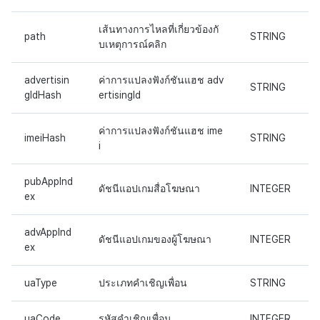
ส่วนเสริม
เส้นทางการไหลที่เกี่ยวข้องกั
การสร้างรายได้จากการส่ง
ตัวเปิดข้ามแพลตฟอร์ม
path
STRING
บเหตุการณ์คลิก
เสริมการขายข้าม
Remote Play
advertisin
ค่าการแปลงฟังก์ชันแฮช adv
STRING
gIdHash
ertisingId
เอกสารอ้างอิง
ค่าการแปลงฟังก์ชันแฮช ime
imeiHash
STRING
i
pubAppInd
ดัชนีแอปเกมสื่อโฆษณา
INTEGER
ex
advAppInd
ดัชนีแอปเกมของผู้โฆษณา
INTEGER
ex
uaType
ประเภทคำเชิญเพื่อน
STRING
uaCode
รหัสคำเชิญเพื่อน
INTEGER