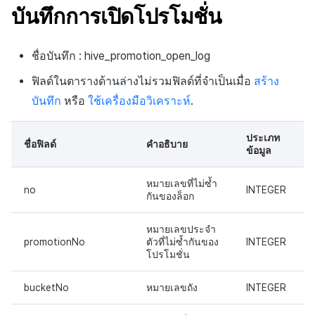
สร้างตัวชี้วัดที่กำหนดเอง
API แชท
การสร้างแอป
การชำระเงิน PG
การแจ้งเตือน
บันทึกการเปิดโปรโมชั่น
ค้
การจัดการอุปกรณ์
บันทึกการคลิกในร้านค้าเกม
สำหรับแต่ละเกม
การลงทะเบียนแบนเนอร์จุด
ยืนยันว่าเป็นผู้ใหญ่
การแก้ปัญหา
ส่งคืนพารามิเตอร์การเรียกใ
โปรโมชั่น
การคืนเงินผู้ใช้
Crossplay Launcher
ธันวาคม-2024
การมีส่วนร่วมของผู้ใช้ (UE,
น
งาน
แอปบริการ
รายการ
ลิงก์ลึก)
เขตเวลา
ชื่อบันทึก : hive_promotion_open_log
การใช้ที่ถูกระงับ
บันทึกกิจกรรมทางสังคม
การเชื่อมโยง Miracle Play
การลงทะเบียนมุมมองที่
ส่วนเสริม
การติดตามการตลาด
การชำระเงิน PG
Adiz
พฤศจิกายน-2024
ห
สำหรับการวิเคราะห์การเล่น
กำหนดเอง
คุณสมบัติเพิ่มเติม
การได้มาซึ่งผู้ใช้ (UA)
คอมมูนิตี้ & เว็บสโตร์
ฟิลด์ในตารางด้านล่างไม่รวมฟิลด์ที่จำเป็นเมื่อ
สร้าง
า
เกม
ลงทะเบียนประเภทการใช้ที่ถูก
คำแนะนำในการแก้ไขปัญ
การจับคู่
จัดการ PID ตลาด
Adkit
ตุลาคม-2024
บันทึก
หรือ
ใช้เครื่องมือวิเคราะห์
.
ระงับ
กระดานที่กำหนดเอง
การวิเคราะห์
บันทึกเนื้อหาการวิเคราะห์การ
แชท
การติดตามการซื้อ
Plugins
กันยายน-2024
ประเภท
เล่นเกม
ลงทะเบียนเซิร์ฟเวอร์เกมที่ถูก
แบนเนอร์เว็บ
บริการ AI
ชื่อฟิลด์
คำอธิบาย
ข้อมูล
ระงับ
การสนับสนุนลูกค้า
การสมัครสมาชิกต่ออายุ
การลงทะเบียนและการจัดการ
อัตโนมัติ
หมายเลขที่ไม่ซ้ำ
no
INTEGER
ลบผู้ใช้ทั้งหมด
แคมเปญเชิญ
ชุมชน
กันของล็อก
ค้นหาประวัติการซื้อของ
การเข้าสู่ระบบผ่านเว็บ
การใช้วิดีโอ YouTube
พนักงาน
การวิเคราะห์
หมายเลขประจำ
promotionNo
ตัวที่ไม่ซ้ำกันของ
INTEGER
โปรโมชั่น
การมีส่วนร่วมของผู้ใช้
ตั้งค่าการระบุเป้าหมาย
ฐานข้อมูล
bucketNo
หมายเลขถัง
INTEGER
โฆษณาข้ามโปรโมชั่น
การยกเลิก·การคืนเงิน
Hercules