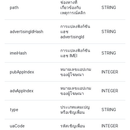
ช่องทางที่
การสร้างรายได้จากการส่ง
แหล่งที่มาทางการตลาด
path
เกี่ยวข้องกับ
STRING
เหตุการณ์คลิก
เสริมการขายข้าม
การสร้างรายได้จาก
การแปลงฟังก์ชัน
โฆษณา
advertisingIdHash
แฮช
STRING
advertisingId
ตัวเปิดข้ามแพลตฟอร์ม
การแปลงฟังก์ชัน
imeiHash
STRING
แฮช IMEI
Remote Play
หมายเลขแอปเกม
SDK ส่วนเสริม
pubAppIndex
INTEGER
ของผู้โฆษณา
เอกสารอ้างอิง
หมายเลขแอปเกม
advAppIndex
INTEGER
ของผู้โฆษณา
ประเภทแคมเปญ
type
STRING
หรือเชิญเพื่อน
uaCode
รหัสเชิญเพื่อน
INTEGER