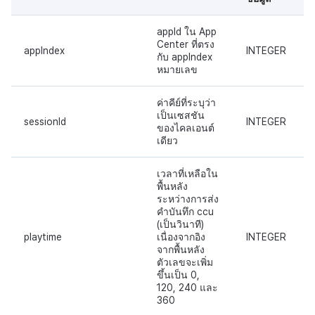
การสร้างรายได้จากการส่ง
แหล่งที่มาทางการตลาด
appId ใน App
เสริมการขายข้าม
Center ที่ตรง
appIndex
INTEGER
การสร้างรายได้จาก
กับ appIndex
โฆษณา
หมายเลข
ค่าคีย์ที่ระบุว่า
ตัวเปิดข้ามแพลตฟอร์ม
เป็นเซสชัน
sessionId
INTEGER
ของไคลเอนต์
Remote Play
เดียว
SDK ส่วนเสริม
เวลาที่เหลือใน
พื้นหลัง
ระหว่างการส่ง
เอกสารอ้างอิง
คำบันทึก ccu
(เป็นวินาที)
playtime
เนื่องจากอิง
INTEGER
จากพื้นหลัง
ตัวเลขจะเพิ่ม
ขึ้นเป็น 0,
120, 240 และ
360