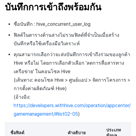
การขาย
สร้างตัวชี้วัดที่กำหนดเอง
API แชท
การสร้างแอป
การชำระเงิน PG
การแจ้งเตือน
บันทึกการเข้าถึงพร้อมกัน
ค้
การจัดการอุปกรณ์
บันทึกการคลิกในร้านค้าเกม
สำหรับแต่ละเกม
การลงทะเบียนแบนเนอร์จุด
ยืนยันว่าเป็นผู้ใหญ่
การแก้ปัญหา
ส่งคืนพารามิเตอร์การเรียกใ
โปรโมชั่น
การคืนเงินผู้ใช้
Crossplay Launcher
ธันวาคม-2024
การมีส่วนร่วมของผู้ใช้ (UE,
น
บันทึกการเปิดการส่งเสริมการ
งาน
แอปบริการ
รายการ
ลิงก์ลึก)
เขตเวลา
ชื่อบันทึก : hive_concurrent_user_log
การใช้ที่ถูกระงับ
ขาย
บันทึกกิจกรรมทางสังคม
การเชื่อมโยง Miracle Play
การลงทะเบียนมุมมองที่
ส่วนเสริม
การติดตามการตลาด
การชำระเงิน PG
Adiz
พฤศจิกายน-2024
ห
สำหรับการวิเคราะห์การเล่น
กำหนดเอง
คุณสมบัติเพิ่มเติม
การได้มาซึ่งผู้ใช้ (UA)
คอมมูนิตี้ & เว็บสโตร์
ฟิลด์ในตารางด้านล่างไม่รวมฟิลด์ที่จำเป็นเมื่อสร้าง
า
เกม
ลงทะเบียนประเภทการใช้ที่ถูก
บันทึกข้อมูลการส่งเสริมการ
คำแนะนำในการแก้ไขปัญ
การจับคู่
จัดการ PID ตลาด
Adkit
ตุลาคม-2024
บันทึกหรือใช้เครื่องมือวิเคราะห์
ระงับ
ขาย
กระดานที่กำหนดเอง
การวิเคราะห์
บันทึกเนื้อหาการวิเคราะห์การ
คุณสามารถเลือกว่าจะส่งบันทึกการเข้าถึงร่วมของลูกค้า
แชท
การติดตามการซื้อ
Plugins
กันยายน-2024
เล่นเกม
ลงทะเบียนเซิร์ฟเวอร์เกมที่ถูก
แบนเนอร์เว็บ
บริการ AI
Hive หรือไม่ โดยการเลือกตัวเลือก 'ลดการสื่อสารทาง
ระงับ
การสนับสนุนลูกค้า
การสมัครสมาชิกต่ออายุ
เครือข่าย' ในคอนโซล Hive
การลงทะเบียนและการจัดการ
อัตโนมัติ
(เส้นทาง: คอนโซล Hive > ศูนย์แอป > จัดการโครงการ >
ลบผู้ใช้ทั้งหมด
แคมเปญเชิญ
ชุมชน
การตั้งค่าผลิตภัณฑ์ Hive)
ค้นหาประวัติการซื้อของ
(อ้างอิง:
การเข้าสู่ระบบผ่านเว็บ
การใช้วิดีโอ YouTube
พนักงาน
การวิเคราะห์
https://developers.withhive.com/operation/appcenter/
การมีส่วนร่วมของผู้ใช้
ตั้งค่าการระบุเป้าหมาย
gamemanagement/#list02-05
)
ฐานข้อมูล
โฆษณาข้ามโปรโมชั่น
การยกเลิก·การคืนเงิน
Hercules
ประเภท
ชื่อฟิลด์
คำอธิบาย
ข้อมูล