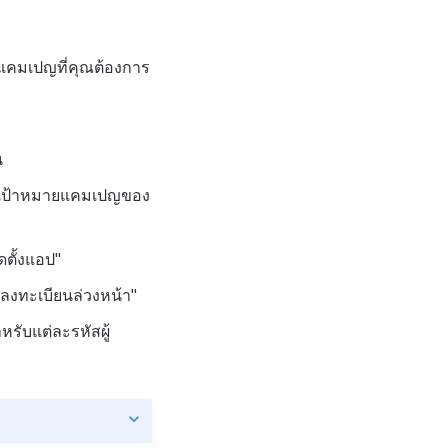
่อแคมเปญที่คุณต้องการ
น
กับเป้าหมายแคมเปญของ
ตั้งแอป"
รลงทะเบียนล่วงหน้า"
หรับแต่ละรหัสผู้