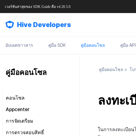
เวอร์ชันล่าสุดของ
SDK Guide
คือ
v4.26.5.0
Hive Developers
อัปเดตข่าวสาร
คู่มือ SDK
คู่มือคอนโซล
คู่มือ API
คู่มือคอนโซล
>
โปร
คู่มือคอนโซล
ลงทะเ
คอนโซล
มองไปรอบ ๆ หน้าจอหลัก
Appcenter
การจัดการสิทธิ์คอนโซล
จัดการโครงการ
การจัดเตรียม
แผนและการชำระเงิน
เกี่ยวกับการจัดการสิทธิ์คอนโซล
จัดการ AppID
ในการลงทะเบียนโ
ข้อกำหนดในการให้บริการ
การตรวจสอบสิทธิ์
เจ้าของ, สิทธิ์ผู้ดูแลระบบ
แดชบอร์ด