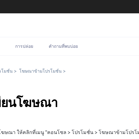
การปล่อย
คำถามที่พบบ่อย
โมชั่น
>
โฆษณาข้ามโปรโมชั่น
>
บียนโฆษณา
ฆษณา ให้คลิกที่เมนู "คอนโซล > โปรโมชั่น > โฆษณาข้ามโปรโมช