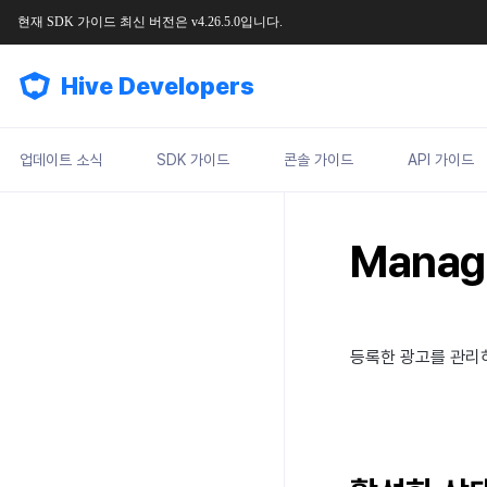
현재
SDK
가이드
최신
버전은
v4.26.5.0
입니다
.
Hive Developers
업데이트 소식
SDK 가이드
콘솔 가이드
API 가이드
Manag
등록한 광고를 관리하