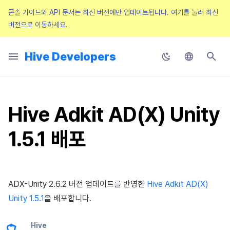
콘솔 가이드와 API 문서는 최신 버전에만 업데이트됩니다.
여기를 눌러 최신
버전으로 이동하세요.
검
색
Hive Developers
SDK 개발 순서
콘솔
Hive SDK API
SDK Unity
시작하기
Configuration 파일
사전 준비
사전 준비
사전 준비
사전 준비
사전 준비
사전 준비
사전 준비
적용하기
Hive Adiz
앱 내 웹 콘텐츠 호출
앱 파일 준비
적용하기
식별자
메인 화면 둘러보기
프로젝트 관리
약관
유저 관리
스토어 설정
푸시 인증서 관리
프로모션 설정하기
시작하기
공지사항
시작하기
에어브릿지 설정
시작하기
애디즈 (Adiz)
매치 관리
자동 번역 시스템
톡플러스 대시보드 이동
앱 관리
XPLA 게임즈
Result API code
인증
Hive Blockchain API
Android & iOS
Android & iOS
Android & iOS
Android
Android & iOS
업로더 & 패치 메이커
Android
AD(X)
마케팅 어트리뷰션
2025년 2월
Guide Changes Notice
초
Korean
기본 설정
앱센터
Hive Server API
SDK Unreal Engine 4
기능 설치
Configuration 클래스
로그인 로그아웃
Hive IAP v4 초기화
시작하기
전면 배너 띄우기
이벤트 자동 추적
동작 구조
추가 기능 설정하기
Hive Adkit
게임 컨트롤러 지원
앱 서비스를 위한 웹페이지 구
블라인드 이미지
콘솔 권한 관리
AppID 관리
공지 팝업
이용정지 유저 등록
부가 서비스 설정
푸시 v4
검수 설정하기
문의
리다이렉션 URL
종합 지표
UI 관리
채팅 어뷰징 탐지
운영 계정 관리
하이브 블록체인
Result API code AuthV4
웹 로그인
Blockchain Open API
Windows
Windows
Windows
iOS
Google Play Games용 설치
iOS
ADOP
리모트 플레이
기
2025년 1월
Release Notice
Helper
키징 도구
English
Hive Adkit AD(X) Unity
SDK 초기화
프로비저닝
Blockchain API
SDK Unreal Engine 5
기본 설정
유저 정보 확인
상품 목록 조회와 구매
리모트 푸시 전송하기
새소식 페이지 띄우기
이벤트 수동 추적
사전 작업
보안변수 적용
RTT4U
Hive 서버에 앱 업로드
요금과 결제
콜백 이력 조회
리모트 로깅
이용정지 유형 등록
아이템
템플릿 관리
캠페인 보상 테스트 방법
메일
게임별 지표
게시글 관리
텍스트 어뷰징 탐지
Hive 톡플러스에서 채팅 어뷰
이용 정지
Blockchain Auth API
Tutorial
화
Japanese
2024년 12월
Service Notice
탐지 기능 사용하기
Result API code –
1.5.1 배포
ProviderApple
인증
인증
Leaderbaord API
SDK Native
마켓별 설정
Idp 연동
영수증 확인
로컬 푸시 전송하기
리뷰·종료 팝업
광고 매출과 노출 정보 전송
애널리틱스 로그 전송하기
API 가이드
크로스플레이 런처 원격 실행
앱 검수
구글 마켓 계정 등록
리모트 컨피그레이션
이용정지 게임 서버 등록
아이템 등록
SMS OTP
이벤트 캠페인 배너 등록 및 
SMS 수신거부
대시보드
유저 관리
커뮤니티 모니터링
프로모션
Chinese (Simplified)
2024년 11월
Chinese (Traditional)
Result API code –
빌링
빌링
Matchmaking API
SDK Cocos2d-x
개발 준비
계정 연동 유도
Promotional IAP
부가 기능
프로모션 배지
참고하기
애널리틱스 동의 배너 노출하
앱 출시
웹뷰 접근 설정
기기 관리
아이템 지급 메시지
미디어 배너 등록 및 관리
VIP 관리
지표 생성
커뮤니티 통계
하이브 커뮤니티 분석
빌링
2024년 10월
ProviderGoogle
Thai
노티피케이션
노티피케이션
크로스플레이 런처 원격 실행 API
Planet Explore
앱 개발
성인 인증
구독형 결제 시스템
오퍼월
문제 해결 가이드
오류 코드
해외 로그인 차단
쿠폰
크로스 캠페인 배너 등록 및 
매출 지표 제외 등록
SEO 설정
노티피케이션
ADX-Unity 2.6.2 버전 업데이트를 반영한
Hive Adkit AD(X)
2024년 9월
Result API code – Promoti
Unity 1.5.1
을 배포합니다.
프로모션
프로모션
SDK 매니저
앱 빌드
부가 기능
PG 결제
부가 기능
Google 인증과 Google Play
Price tier
롤링배너 등록
로그 정의
타임존
Result API Code – Push
임 인증 분리
Hive