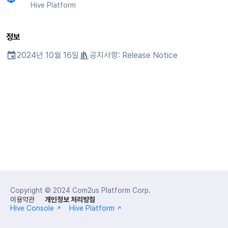
마케팅 어트리뷰션
고객센터
크로스플레이 런처
앱 서비스
Hive 아이템
유저 인게이지먼트(UE, 딥링크
환불 유저 재결제
스팟 배너 등록
세그먼트
커뮤니티
Hive Platform
Result API code – IAPV4
웹 로그인
매치 메이킹
소셜
Circle
유저 애퀴지션(UA)
PG 결제
커스텀 뷰 등록
코호트 분석
애널리틱스
정보
Result API Code – AuthV4
애널리틱스
애널리틱스
Adiz
마켓 PID 등록
커스텀 보드
퍼널
AI 서비스
2024년 10월 16일
공지사항:
Release Notice
데이터 스토어
게임 데이터 스토어
Adkit
결제 모니터링
웹 배너 활용
리텐션 분석
허큘리스
허큘리스
플러그인
자동 갱신 구독 서비스
오퍼월 등록 및 관리
애널리틱스 빅쿼리
광고 수익화
마케팅 어트리뷰션
지난 릴리스 보기
임직원 결제 내역 조회
초대 캠페인 등록 및 관리
애널리틱스 활용하기
부가 기능
커뮤니티
유저인게이지먼트(UE, 딥링크
커스텀 지표
크로스플레이 런처
광고 수익화
정산
데이터 내보내기
Copyright © 2024
Com2us Platform Corp.
이용약관
개인정보 처리방침
리모트 플레이
리더보드
YouTube 동영상 활용하기
지표 용어
Hive Console
Hive Platform