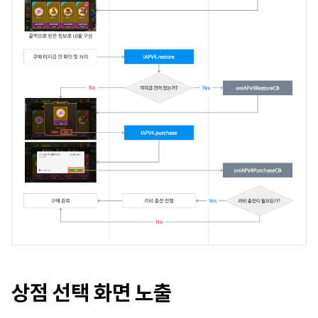
참고 자료
매치 메이킹
채팅
AI 서비스
크래시 리포트
크로스플레이 런처
리모트 플레이
블록체인
상점 선택 화면 노출