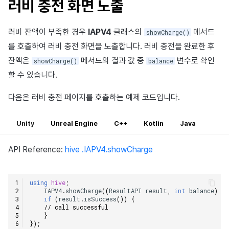
러비 충전 화면 노출
러비 잔액이 부족한 경우
IAPV4
클래스의
메서드
showCharge()
를 호출하여 러비 충전 화면을 노출합니다. 러비 충전을 완료한 후
잔액은
메서드의 결과 값 중
변수로 확인
showCharge()
balance
할 수 있습니다.
다음은 러비 충전 페이지를 호출하는 예제 코드입니다.
Unity
Unreal Engine
C++
Kotlin
Java
API Reference:
hive .IAPV4.showCharge
using
hive
;
IAPV4
.
showCharge
((
ResultAPI
result
,
int
balance
)
=>
if
(
result
.
isSuccess
())
{
// call successful    
}
});