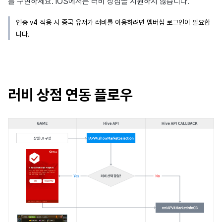
Result API Code – Push
를 구현하세요. iOS에서는 러비 상점을 지원하지 않습니다.
마케팅 어트리뷰션
고객센터
크로스플레이 런처
앱 서비스
Hive 아이템
유저 인게이지먼트(UE, 딥링크
Google 인증과 Google Play
환불 유저 재결제
커스텀 뷰 등록
SMS 수신거부
세그먼트
커뮤니티 & 웹 상점
인증 v4 적용 시 중국 유저가 러비를 이용하려면 멤버십 로그인이 필요합
Result API code – IAPV4
임 인증 분리
니다.
매치 메이킹
소셜
Adiz
유저 애퀴지션(UA)
PG 결제
커스텀 보드
퍼널
애널리틱스
Result API Code – AuthV4
전체 유저 삭제
애널리틱스
애널리틱스
Adkit
마켓 PID 등록
웹 배너 활용
리텐션 분석
AI 서비스
웹 로그인
데이터 스토어
게임 데이터 스토어
플러그인
결제 모니터링
초대 캠페인 등록 및 관리
애널리틱스 빅쿼리
러비 상점 연동 플로우
허큘리스
허큘리스
지난 릴리스 보기
자동 갱신 구독 서비스
유저인게이지먼트(UE, 딥링크
애널리틱스 활용하기
광고 수익화
마케팅 어트리뷰션
임직원 결제 내역 조회
YouTube 동영상 활용하기
커스텀 지표
부가 기능
커뮤니티 & 웹 상점
크로스 프로모션 광고
데이터 내보내기
크로스플레이 런처
광고 수익화
크로스 프로모션 수익화
지표 용어
리모트 플레이
리더보드