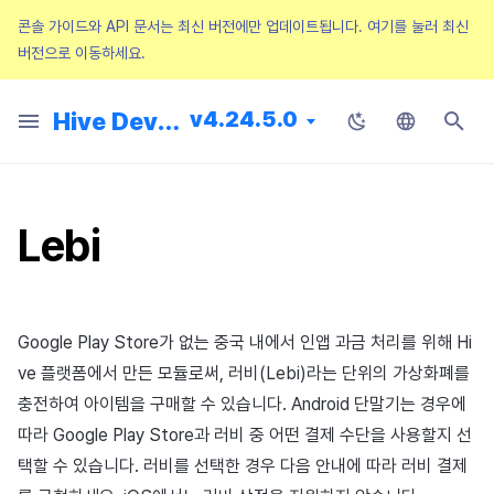
콘솔 가이드와 API 문서는 최신 버전에만 업데이트됩니다.
여기를 눌러 최신
버전으로 이동하세요.
검
색
v4.24.5.0
Hive Developers
전체
SDK 개발 순서
콘솔
Hive SDK API
SDK Unity
2025년 2월
Guide Changes Notice
시작하기
Configuration 파일
사전 준비
사전 준비
사전 준비
사전 준비
사전 준비
사전 준비
사전 준비
적용하기
Hive Adiz
앱 내 웹 콘텐츠 호출
앱 파일 준비
적용하기
식별자
메인 화면 둘러보기
프로젝트 관리
약관
로그인 설정
스토어 설정
푸시 인증서 관리
프로모션 설정하기
시작하기
공지사항
시작하기
에어브릿지 설정
시작하기
애디즈 (Adiz)
매치 관리
AI 채팅 필터링
자동 번역 시스템
앱 관리
리모트 플레이 설정
XPLA 게임즈
Result API code
인증
Hive Blockchain API
HTTP API
Android & iOS
Android & iOS
Android & iOS
Android
Android & iOS
업로더 & 패치 메이커
AD(X)
마케팅 어트리뷰션
초
Korean
기
공지사항
기본 설정
앱센터
Hive Server API
SDK Unreal Engine 4
2025년 1월
Release Notice
기능 설치
Configuration 클래스
로그인 로그아웃
Hive IAP v4 초기화
시작하기
전면 배너 띄우기
이벤트 자동 추적
동작 구조
추가 기능 설정하기
Hive Adkit
게임 컨트롤러 지원
앱 서비스를 위한 웹페이지 구
블라인드 이미지
콘솔 권한 관리
AppID 관리
공지 팝업
유저 관리
부가 서비스 설정
푸시 v4
검수 설정하기
문의
리다이렉션 URL
종합 지표
공통 관리
채팅 어뷰징 탐지
하이브 블록체인
Result API code AuthV4
웹 로그인
Blockchain Open API
WebSocket API
Windows
Windows
Windows
iOS
Google Play Games용 설치
ADOP
리모트 플레이
English
Helper
키징 도구
Lebi
화
Japanese
SDK 초기화
프로비저닝
Blockchain API
SDK Unreal Engine 5
2024년 12월
Service Notice
기본 설정
유저 정보 확인
상품 목록 조회와 구매
리모트 푸시 전송하기
새소식 페이지 띄우기
이벤트 수동 추적
사전 작업
보안변수 적용
RTT4U
Hive 서버에 앱 업로드
요금과 결제
구글 마켓 계정 등록
리모트 로깅
이용정지 유저 등록
아이템
템플릿 관리
캠페인 보상 테스트 방법
상담분석
게임별 지표
웹 상점
텍스트 어뷰징 탐지
이용 정지
Blockchain Auth API
Tutorial
Result API code –
Chinese (Simplified)
ProviderApple
인증
인증
Leaderboard API
SDK Native
2024년 11월
마켓별 설정
Idp 연동
영수증 확인
로컬 푸시 전송하기
리뷰·종료 팝업
광고 매출과 노출 정보 전송
애널리틱스 로그 전송하기
API 가이드
크로스플레이 런처 원격 실행
앱 검수
리모트 컨피그레이션
이용정지 유형 등록
아이템 등록
SMS OTP
이벤트 캠페인 배너 등록 및 
만족도 평가
대시보드
커뮤니티 UI
커뮤니티 모니터링
프로모션
Chinese (Traditional)
Google Play Store가 없는 중국 내에서 인앱 과금 처리를 위해 Hi
Result API code –
빌링
빌링
Matchmaking API
SDK Cocos2d-x
2024년 10월
개발 준비
계정 연동 유도
Promotional IAP
부가 기능
프로모션 배지
참고하기
애널리틱스 동의 배너 노출하
앱 출시
웹뷰 접근 설정
이용정지 게임 서버 등록
아이템 지급 메시지
미디어 배너 등록 및 관리
메일
지표 생성
커뮤니티 게시글
하이브 커뮤니티 분석
빌링
Thai
ve 플랫폼에서 만든 모듈로써, 러비(Lebi)라는 단위의 가상화폐를
ProviderGoogle
충전하여 아이템을 구매할 수 있습니다. Android 단말기는 경우에
노티피케이션
노티피케이션
크로스플레이 런처 원격 실행 API
Planet Explore
2024년 9월
앱 개발
성인 인증
구독형 결제 시스템
오퍼월
문제 해결 가이드
오류 코드
기기 관리
쿠폰
롤링배너 등록
VIP 관리
매출 지표 제외 등록
커뮤니티 통계
노티피케이션
따라 Google Play Store과 러비 중 어떤 결제 수단을 사용할지 선
Result API code – Promoti
택할 수 있습니다. 러비를 선택한 경우 다음 안내에 따라 러비 결제
프로모션
프로모션
Chat API
SDK 매니저
앱 빌드
부가 기능
PG 결제
부가 기능
해외 로그인 차단
Price tier
스팟 배너 등록
환불관리
로그 정의
커뮤니티 SEO 설정
타임존