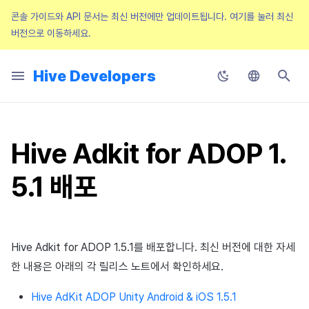
콘솔 가이드와 API 문서는 최신 버전에만 업데이트됩니다.
여기를 눌러 최신
버전으로 이동하세요.
검
콘솔
색
Hive Developers
앱센터
2025년 2월
Guide Changes Notice
SDK 개발 순서
Hive SDK API
SDK Unity
시작하기
Configuration 파일
사전 준비
사전 준비
사전 준비
사전 준비
사전 준비
사전 준비
사전 준비
적용하기
Hive Adiz
앱 내 웹 콘텐츠 호출
앱 파일 준비
적용하기
식별자
메인 화면 둘러보기
프로젝트 관리
약관
로그인 설정
스토어 설정
푸시 인증서 관리
프로모션 설정하기
시작하기
공지사항
시작하기
에어브릿지 설정
시작하기
애디즈 (Adiz)
매치 관리
AI 채팅 필터링
자동 번역 시스템
앱 관리
리모트 플레이 설정
XPLA 게임즈
Result API code
인증
Hive Blockchain API
HTTP API
Android & iOS
Android & iOS
Android & iOS
Android
Android & iOS
업로더 & 패치 메이커
AD(X)
마케팅 어트리뷰션
초
Korean
프로비저닝
기
2025년 1월
Release Notice
기본 설정
Hive Server API
SDK Unreal Engine 4
기능 설치
Configuration 클래스
로그인 로그아웃
Hive IAP v4 초기화
시작하기
전면 배너 띄우기
이벤트 자동 추적
동작 구조
추가 기능 설정하기
Hive Adkit
게임 컨트롤러 지원
앱 서비스를 위한 웹페이지 구
블라인드 이미지
콘솔 권한 관리
AppID 관리
공지 팝업
유저 관리
부가 서비스 설정
푸시 v4
검수 설정하기
문의
리다이렉션 URL
종합 지표
공통 관리
채팅 어뷰징 탐지
하이브 블록체인
Result API code AuthV4
웹 로그인
Blockchain Open API
WebSocket API
Windows
Windows
Windows
iOS
Google Play Games용 설치
ADOP
리모트 플레이
English
Helper
키징 도구
Hive Adkit for ADOP 1.
화
인증
Japanese
2024년 12월
Service Notice
SDK 초기화
Blockchain API
SDK Unreal Engine 5
기본 설정
유저 정보 확인
상품 목록 조회와 구매
리모트 푸시 전송하기
새소식 페이지 띄우기
이벤트 수동 추적
사전 작업
보안변수 적용
RTT4U
Hive 서버에 앱 업로드
요금과 결제
구글 마켓 계정 등록
리모트 로깅
이용정지 유저 등록
아이템
템플릿 관리
캠페인 보상 테스트 방법
상담분석
게임별 지표
웹 상점
텍스트 어뷰징 탐지
이용 정지
Blockchain Auth API
Tutorial
Result API code –
5.1 배포
Chinese (Simplified)
빌링
ProviderApple
2024년 11월
인증
Leaderboard API
SDK Native
마켓별 설정
Idp 연동
영수증 확인
로컬 푸시 전송하기
리뷰·종료 팝업
광고 매출과 노출 정보 전송
애널리틱스 로그 전송하기
API 가이드
크로스플레이 런처 원격 실행
앱 검수
리모트 컨피그레이션
이용정지 유형 등록
아이템 등록
SMS OTP
이벤트 캠페인 배너 등록 및 
만족도 평가
대시보드
커뮤니티 UI
커뮤니티 모니터링
프로모션
Chinese (Traditional)
노티피케이션
Result API code –
2024년 10월
빌링
Matchmaking API
SDK Cocos2d-x
개발 준비
계정 연동 유도
Promotional IAP
부가 기능
프로모션 배지
참고하기
애널리틱스 동의 배너 노출하
앱 출시
웹뷰 접근 설정
이용정지 게임 서버 등록
아이템 지급 메시지
미디어 배너 등록 및 관리
메일
지표 생성
커뮤니티 게시글
하이브 커뮤니티 분석
빌링
Thai
ProviderGoogle
Hive Adkit for ADOP 1.5.1를 배포합니다. 최신 버전에 대한 자세
프로모션
2024년 9월
노티피케이션
크로스플레이 런처 원격 실행 API
Planet Explore
앱 개발
성인 인증
구독형 결제 시스템
오퍼월
문제 해결 가이드
오류 코드
기기 관리
쿠폰
롤링배너 등록
VIP 관리
매출 지표 제외 등록
커뮤니티 통계
노티피케이션
한 내용은 아래의 각 릴리스 노트에서 확인하세요.
Result API code – Promoti
고객센터
프로모션
Chat API
SDK 매니저
앱 빌드
부가 기능
PG 결제
부가 기능
해외 로그인 차단
Price tier
스팟 배너 등록
환불관리
로그 정의
커뮤니티 SEO 설정
타임존
Hive AdKit ADOP Unity Android & iOS 1.5.1