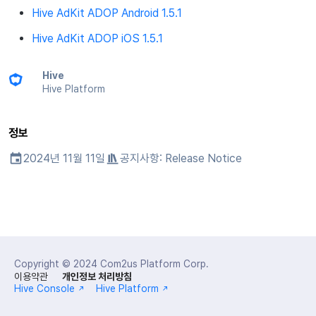
Result API Code – Push
소셜
Hive AdKit ADOP Android 1.5.1
마케팅 어트리뷰션
크로스플레이 런처
앱 서비스
Hive 아이템
유저 인게이지먼트(UE, 딥링크
Google 인증과 Google Play
환불 유저 재결제
커스텀 뷰 등록
SMS 수신거부
세그먼트
커뮤니티 & 웹 상점
Result API code – IAPV4
임 인증 분리
Hive AdKit ADOP iOS 1.5.1
애널리틱스
매치 메이킹
Adiz
유저 애퀴지션(UA)
PG 결제
커스텀 보드
퍼널
애널리틱스
Result API Code – AuthV4
전체 유저 삭제
Hive
게임 데이터 스토어
애널리틱스
Adkit
마켓 PID 등록
웹 배너 활용
리텐션 분석
AI 서비스
Hive Platform
웹 로그인
허큘리스
데이터 스토어
플러그인
결제 모니터링
초대 캠페인 등록 및 관리
애널리틱스 빅쿼리
정보
마케팅 어트리뷰션
허큘리스
지난 릴리스 보기
자동 갱신 구독 서비스
유저인게이지먼트(UE, 딥링크
애널리틱스 활용하기
2024년 11월 11일
공지사항:
Release Notice
커뮤니티 & 웹 상점
광고 수익화
임직원 결제 내역 조회
YouTube 동영상 활용하기
커스텀 지표
광고 수익화
부가 기능
크로스 프로모션 광고
데이터 내보내기
리더보드
크로스플레이 런처
크로스 프로모션 수익화
지표 용어
Copyright © 2024
Com2us Platform Corp.
이용약관
개인정보 처리방침
매치 메이킹
Hive Console
Hive Platform
리모트 플레이