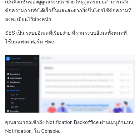
การเรียกเก็บเงิน
เป็นฟังก์ชันของผู้ดูแลระบบที่ช่วยให้ผู้ดูแลระบบสามารถส่ง
API แชท
การสร้างแอป
บริการยืนยันตัวตน
การชำระเงิน PG
ลิงก์ลึก)
ค้
Result API AuthV4
การจัดการอุปกรณ์
ความปลอดภัยของเกม
เอกสารอ้างอิง
ส่งคืนพารามิเตอร์การเรียกใ
คอมมูนิตี้
โปรโมชั่น
Crossplay Launcher
ข้อความการส่งได้เร็วขึ้นและสะดวกยิ่งขึ้นโดยใช้ข้อความที่
ธันวาคม-2025
การลงทะเบียนรายการ
น
การแจ้งเตือน
งาน
แอปบริการ
ส่วนเสริม
รายการ
User Acquisition (UA) (สิ้นส
ลงทะเบียนไว้ล่วงหน้า
ระงับการใช้งาน
แหล่งที่มาทางการตลาด
การสนับสนุน)
การแก้ปัญหา
การจัดการปฏิบัติการของ
การติดตามการตลาด
Adiz
พฤศจิกายน-2025
ข้อความการจ่ายรายการ
ห
เขตเวลา
SES
เป็น
ระบบอีเมลที่เรียบง่าย
ที่รวมระบบอีเมลทั้งหมดที่
การแสดงผลในเอนจิน UI แ
ชุมชน
คำแนะนำในการแก้ไขปัญ
คุณสมบัติเพิ่มเติม
า
โอเวอร์เลย์
ลบผู้ใช้ทั้งหมด
คอมมูนิตี้และเว็บช็อป
การจับคู่
Adkit
ตุลาคม-2025
การดำเนินการชำระเงิน
ใช้บนแพลตฟอร์ม Hive.
คอมมูนิตี้ & เว็บสโตร์
คู่มือการเชื่อมต่อพับลิชเชอร
การยืนยันอายุ
การสร้างรายได้จาก
แชท
Plugins
กันยายน-2025
ฟีเจอร์เสริมการชำระเงิน
การวิเคราะห์
Funtap
โฆษณา
การสนับสนุนลูกค้า
สิงหาคม-2025
การยกเลิก·การคืนเงิน
บริการ AI
กระดานคะแนน
ชุมชน
กรกฎาคม-2025
โซเชียล
การจับคู่
การวิเคราะห์
มิถุนายน-2025
สิ้นสุดการสนับสนุน
แชท
ฐานข้อมูล
พฤษภาคม-2025
คุณสามารถเข้าถึง Notification Backoffice ผ่านเมนูด้านบน,
บริการ AI
Notification, ใน Console.
Hercules
เมษายน-2025