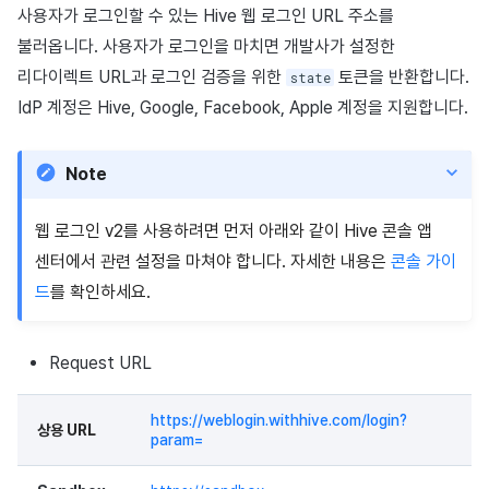
이용정지
사용자가 로그인할 수 있는 Hive 웹 로그인 URL 주소를
프로모션
고객센터
Result API AuthV4
웹 PG 결제
크로스플레이 런처
2025년 12월
앱 서비스
부가 기능
Hive 아이템
유저 애퀴지션(UA) (지원 종료
문제 해결 가이드
오버레이 UI 엔진에서 출력하
아이템 등록
커뮤니티 운영 관리
불러옵니다. 사용자가 로그인을 마치면 개발사가 설정한
전체 유저 삭제
리다이렉트 URL과 로그인 검증을 위한
토큰을 반환합니다.
state
마케팅 어트리뷰션
소셜
웹 쿠폰 교환소
Adiz
2025년 11월
문제 해결 가이드
부가 기능
Funtap 퍼블리셔 연동 가이드
아이템 지급 메시지
IdP 계정은 Hive, Google, Facebook, Apple 계정을 지원합니다.
성인인증
매치 메이킹
애널리틱스
비율 할인 쿠폰 검증
Adkit
2025년 10월
결제 운영
Note
채팅
게임 데이터 스토어
소비 정보 전송
플러그인
2025년 9월
결제 부가 기능
웹 로그인 v2를 사용하려면 먼저 아래와 같이 Hive 콘솔 앱
고객센터
게임 보안
결제 간소화
2025년 8월
취소·환불
센터에서 관련 설정을 마쳐야 합니다. 자세한 내용은
콘솔 가이
드
를 확인하세요.
커뮤니티
마케팅 어트리뷰션
2025년 7월
애널리틱스
커뮤니티 & 웹 상점
2025년 6월
Request URL
게임 데이터 스토어
광고 수익화
2025년 5월
https://weblogin.withhive.com/login?
상용 URL
param=
허큘리스
리더보드
2025년 4월