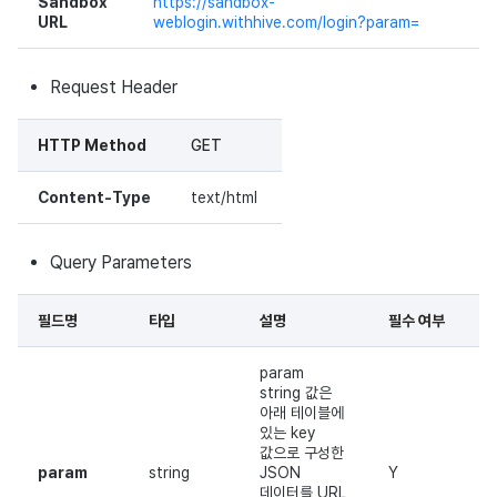
Sandbox
https://sandbox-
광고 수익화
매치 메이킹
2025년 3월
URL
weblogin.withhive.com/login?param=
크로스플레이 런처
채팅
2025년 2월
Request Header
리모트 플레이
AI 서비스
2025년 1월
HTTP Method
GET
SDK 부가 기능
크로스플레이 런처
2024년 12월
Content-Type
text/html
참고 자료
리모트 플레이
2024년 11월
Query Parameters
블록체인
2024년 10월
필드명
타입
설명
필수 여부
2024년 9월
param
string 값은
아래 테이블에
있는 key
값으로 구성한
param
string
JSON
Y
데이터를 URL