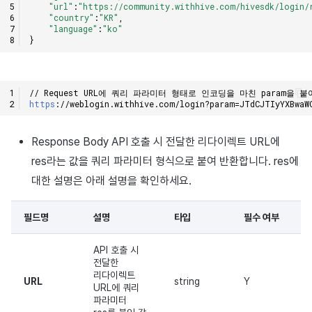
"url"
:
"https://community.withhive.com/hivesdk/login/
"country"
:
"KR"
,
"language"
:
"ko"
}
// Request URL에 쿼리 파라미터 형태로 인코딩을 마친 param을 
https
:
//weblogin.withhive.com/login?param=JTdCJTIyYXBwaW
Response Body API 호출 시 전달한 리다이렉트 URL에
res라는 값을 쿼리 파라미터 형식으로 붙여 반환합니다. res에
대한 설명은 아래 설명을 확인하세요.
필드명
설명
타입
필수 여부
API 호출 시
전달한
리다이렉트
URL
string
Y
URL에 쿼리
파라미터