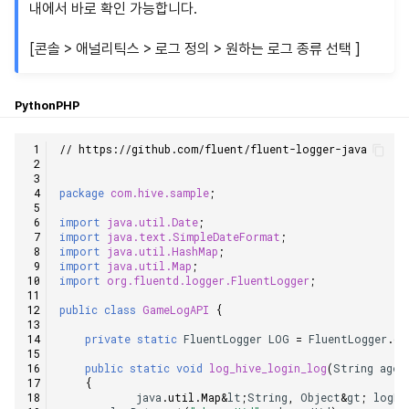
내에서 바로 확인 가능합니다.
매치 메이킹
2025년 3월
[콘솔 > 애널리틱스 > 로그 정의 > 원하는 로그 종류 선택 ]
채팅
2025년 2월
Python
PHP
AI 서비스
2025년 1월
// https://github.com/fluent/fluent-logger-java
크로스플레이 런처
2024년 12월
package
com.hive.sample
;
리모트 플레이
2024년 11월
import
java.util.Date
;
import
java.text.SimpleDateFormat
;
블록체인
2024년 10월
import
java.util.HashMap
;
import
java.util.Map
;
import
org.fluentd.logger.FluentLogger
;
2024년 9월
public
class
GameLogAPI
{
private
static
FluentLogger
LOG
=
FluentLogger
.
ge
public
static
void
log_hive_login_log
(
String
ageG
{
java
.
util
.
Map
&
lt
;
String
,
Object
&
gt
;
logDa