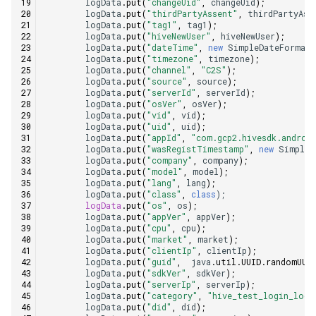
logData
.
put
(
"changeUid"
,
changeUid
);
logData
.
put
(
"thirdPartyAssent"
,
thirdPartyAss
logData
.
put
(
"tag1"
,
tag1
);
logData
.
put
(
"hiveNewUser"
,
hiveNewUser
);
logData
.
put
(
"dateTime"
,
new
SimpleDateFormat
logData
.
put
(
"timezone"
,
timezone
);
logData
.
put
(
"channel"
,
"C2S"
);
logData
.
put
(
"source"
,
source
);
logData
.
put
(
"serverId"
,
serverId
);
logData
.
put
(
"osVer"
,
osVer
);
logData
.
put
(
"vid"
,
vid
);
logData
.
put
(
"uid"
,
uid
);
logData
.
put
(
"appId"
,
"com.gcp2.hivesdk.androi
logData
.
put
(
"wasRegistTimestamp"
,
new
SimpleD
logData
.
put
(
"company"
,
company
);
logData
.
put
(
"model"
,
model
);
logData
.
put
(
"lang"
,
lang
);
logData
.
put
(
"class"
,
class
);
logData
.
put
(
"os"
,
os
);
logData
.
put
(
"appVer"
,
appVer
);
logData
.
put
(
"cpu"
,
cpu
);
logData
.
put
(
"market"
,
market
);
logData
.
put
(
"clientIp"
,
clientIp
);
logData
.
put
(
"guid"
,
java
.
util
.
UUID
.
randomUUI
logData
.
put
(
"sdkVer"
,
sdkVer
);
logData
.
put
(
"serverIp"
,
serverIp
);
logData
.
put
(
"category"
,
"hive_test_login_log"
logData
.
put
(
"did"
,
did
);