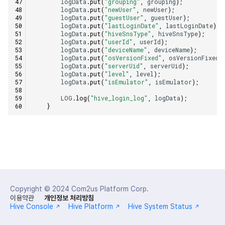
logData
.
put
(
"grouping"
,
grouping
);
logData
.
put
(
"newUser"
,
newUser
);
logData
.
put
(
"guestUser"
,
guestUser
);
logData
.
put
(
"lastLoginDate"
,
lastLoginDate
);
logData
.
put
(
"hiveSnsType"
,
hiveSnsType
);
logData
.
put
(
"userId"
,
userId
);
logData
.
put
(
"deviceName"
,
deviceName
);
logData
.
put
(
"osVersionFixed"
,
osVersionFixed
)
logData
.
put
(
"serverUid"
,
serverUid
);
logData
.
put
(
"level"
,
level
);
logData
.
put
(
"isEmulator"
,
isEmulator
);
LOG
.
log
(
"hive_login_log"
,
logData
);
}
Copyright © 2024
Com2us Platform Corp.
이용약관
개인정보 처리방침
Hive Console
Hive Platform
Hive System Status