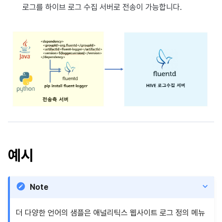
이용정지
로그를 하이브 로그 수집 서버로 전송이 가능합니다.
앱 서비스
부가 기능
Hive 아이템
유저 애퀴지션(UA) (지원 종료)
문제 해결 가이드
오버레이 UI 엔진에서 출력하기
고객센터
크로스플레이 런처
2025년 12월
Unreal Windows
아이템 등록
커뮤니티 운영 관리
Result API AuthV4
노티피케이션
전체 유저 삭제
문제 해결 가이드
부가 기능
Funtap 퍼블리셔 연동 가이드
소셜
Adiz
2025년 11월
아이템 지급 메시지
타임존
성인인증
애널리틱스
Adkit
2025년 10월
결제 운영
커뮤니티 & 웹 상점
게임 데이터 스토어
플러그인
2025년 9월
결제 부가 기능
애널리틱스
게임 보안
2025년 8월
취소·환불
AI 서비스
마케팅 어트리뷰션
2025년 7월
소셜
예시
커뮤니티 & 웹 상점
2025년 6월
지원 종료
광고 수익화
2025년 5월
Note
리더보드
2025년 4월
더 다양한 언어의 샘플은 애널리틱스 웹사이트 로그 정의 메뉴