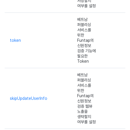
저장할지
여부를 설정
베트남
퍼블리싱
서비스를
위한
token
Funtap의
신원정보
검증 기능에
필요한
Token
베트남
퍼블리싱
서비스를
위한
Funtap의
skipUpdateUserInfo
신원정보
검증 웹뷰
노출을
생략할지
여부를 설정