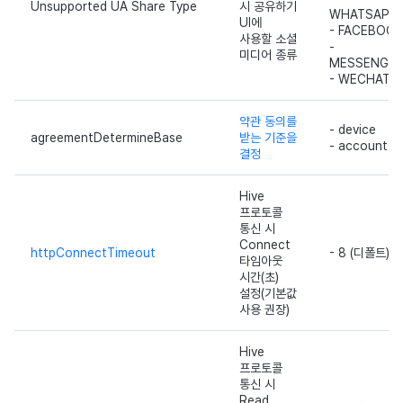
Unsupported UA Share Type
시 공유하기
WHATSAPP
UI에
- FACEBOOK
사용할 소셜
-
미디어 종류
MESSENGE
- WECHAT
약관 동의를
- device
agreementDetermineBase
받는 기준을
- account
결정
Hive
프로토콜
통신 시
Connect
httpConnectTimeout
- 8 (디폴트)
타임아웃
시간(초)
설정(기본값
사용 권장)
Hive
프로토콜
통신 시
Read