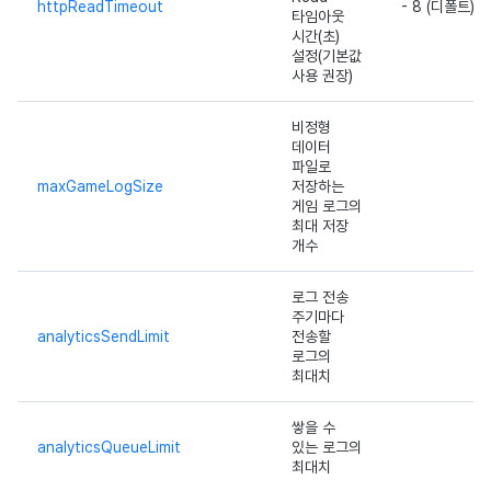
httpReadTimeout
- 8 (디폴트)
타임아웃
시간(초)
설정(기본값
사용 권장)
비정형
데이터
파일로
maxGameLogSize
저장하는
게임 로그의
최대 저장
개수
로그 전송
주기마다
analyticsSendLimit
전송할
로그의
최대치
쌓을 수
analyticsQueueLimit
있는 로그의
최대치