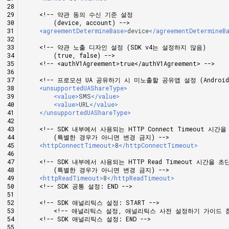
<!-- 약관 동의 수신 기준 설정
        (device, account) -->
<agreementDetermineBase>
device
</agreementDetermineB
<!-- 약관 노출 디자인 설정 (SDK v4는 설정하지 않음)
        (true, false) -->
<!-- <authV1Agreement>true</authV1Agreement> -->
<!-- 프로모션 UA 공유하기 시 미노출할 공유앱 설정 (Android 
<unsupportedUAShareType>
<value>
SMS
</value>
<value>
URL
</value>
</unsupportedUAShareType>
<!-- SDK 내부에서 사용되는 HTTP Connect Timeout 시
        (특별한 경우가 아니면 변경 금지) -->
<httpConnectTimeout>
8
</httpConnectTimeout>
<!-- SDK 내부에서 사용되는 HTTP Read Timeout 시간을 
        (특별한 경우가 아니면 변경 금지) -->
<httpReadTimeout>
8
</httpReadTimeout>
<!-- SDK 공통 설정: END -->
<!-- SDK 애널리틱스 설정: START -->
<!-- 애널리틱스 설정, 애널리틱스 사전 설정하기 가이드 참
<!-- SDK 애널리틱스 설정: END -->