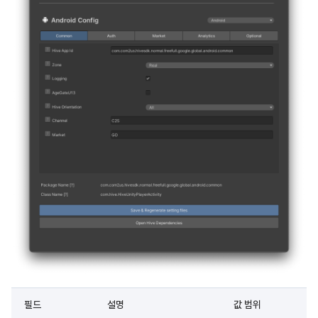
필드
설명
값 범위