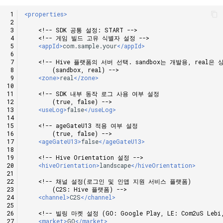
<properties>
<!-- SDK 공통 설정: START -->
<!-- 게임 빌드 고유 식별자 설정 -->
<appId>
com.sample.your
</appId>
<!-- Hive 플랫폼의 서버 선택. sandbox는 개발용, real은 
        (sandbox, real) -->
<zone>
real
</zone>
<!-- SDK 내부 동작 로그 사용 여부 설정
        (true, false) -->
<useLog>
false
</useLog>
<!-- ageGateU13 적용 여부 설정
        (true, false) -->
<ageGateU13>
false
</ageGateU13>
<!-- Hive Orientation 설정 -->
<hiveOrientation>
landscape
</hiveOrientation>
<!-- 채널 설정(로그인 및 인앱 지원 서비스 플랫폼)
        (C2S: Hive 플랫폼) -->
<channel>
C2S
</channel>
<!-- 빌링 마켓 설정 (GO: Google Play, LE: Com2uS Lebi, 
<market>
GO
</market>