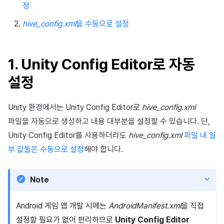
이용정지
정
애널리틱스 (마케팅 어트리뷰
앱 서비스
부가 기능
Hive 아이템
유저 애퀴지션(UA) (지원 종료)
문제 해결 가이드
오버레이 UI 엔진에서 출력하기
고객센터
크로스플레이 런처
2025년 12월
Unreal Windows
아이템 등록
커뮤니티 운영 관리
Result API AuthV4
노티피케이션
hive_config.xml
을 수동으로 설정
션)
전체 유저 삭제
문제 해결 가이드
부가 기능
Funtap 퍼블리셔 연동 가이드
소셜
Adiz
2025년 11월
아이템 지급 메시지
타임존
Optional (네트워크 통신 옵션,
성인인증
1. Unity Config Editor로 자동
로그 및 기타 기능)
애널리틱스
Adkit
2025년 10월
결제 운영
커뮤니티 & 웹 상점
설정
설정 저장 및 hive_config.xml
게임 데이터 스토어
플러그인
2025년 9월
결제 부가 기능
애널리틱스
파일 생성
Unity 환경에서는 Unity Config Editor로
hive_config.xml
게임 보안
2025년 8월
취소·환불
AI 서비스
2. 수동 설정
파일을 자동으로 생성하고 내용 대부분을 설정할 수 있습니다. 단,
Unity Config Editor를 사용하더라도
hive_config.xml
파일 내 일
마케팅 어트리뷰션
2025년 7월
소셜
hive_config.xml 파일 생성
부 값들은 수동으로 설정
해야 합니다.
커뮤니티 & 웹 상점
2025년 6월
지원 종료
hive_config.xml 수정
Note
광고 수익화
2025년 5월
hive_config.xml 파일 예시
Android 게임 앱 개발 시에는
AndroidManifest.xml
을 직접
리더보드
2025년 4월
설정할 필요가 없어 편리하므로
Unity Config Editor