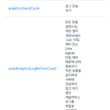
로그 전송
analyticsSendCycle
주기
iOS 전용
설정으로,
게임 앱이
NSExcept
ion
타입
에러 또는
Unix
signal
타입 에러
때문에 강제
종료되기
saveAnalyticsLogBeforeCrash
직전 상황을
감지하여
서버에
전송하지
않고 대기
중인
애널리틱스
로그를
파일로