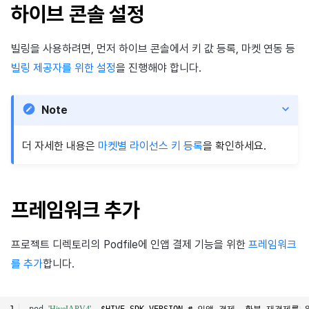
이용정지
하이브 콘솔 설정
앱 서비스
부가 기능
유저 애퀴지션(UA) (지원 종료)
문제 해결 가이드
오버레이 UI 엔진에서 출력하기
고객센터
크로스플레이 런처
2025년 12월
Unreal Windows
아이템 등록
커뮤니티 운영 관리
Result API AuthV4
노티피케이션
전체 유저 삭제
빌링을 사용하려면, 먼저 하이브 콘솔에서 키 값 등록, 마켓 연동 등
문제 해결 가이드
Funtap 퍼블리셔 연동 가이드
소셜
Adiz
2025년 11월
아이템 지급 메시지
타임존
빌링 제공자를 위한 설정
을 진행해야 합니다.
성인인증
애널리틱스
Adkit
2025년 10월
결제 운영
커뮤니티 & 웹 상점
Note
게임 데이터 스토어
플러그인
2025년 9월
결제 부가 기능
애널리틱스
더 자세한 내용은
마켓별 라이선스 키 등록
을 확인하세요.
게임 보안
2025년 8월
취소·환불
AI 서비스
마케팅 어트리뷰션
2025년 7월
소셜
프레임워크 추가
커뮤니티 & 웹 상점
2025년 6월
지원 종료
프로젝트 디렉토리의 Podfile에 인앱 결제 기능을 위한
프레임워크
광고 수익화
2025년 5월
를 추가
합니다.
리더보드
2025년 4월
pod
'HiveIAPV4'
,
$HIVE_SDK_VERSION
# 인앱 결제, 환불 재결제를