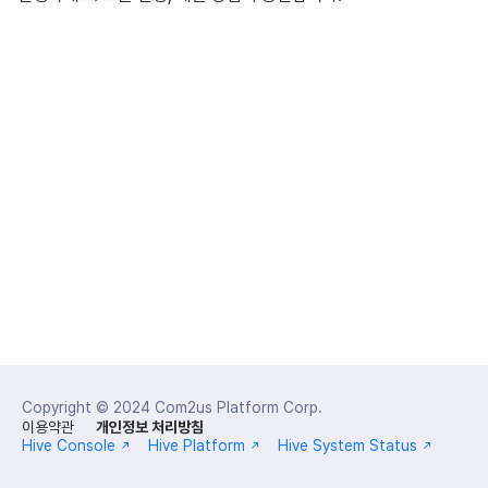
이용정지
고객센터
Unreal Windows
부가 기능
Hive 아이템
유저 애퀴지션(UA) (지원 종료)
문제 해결 가이드
오버레이 UI 엔진에서 출력하기
크로스플레이 런처
2025년 12월
아이템 등록
커뮤니티 운영 관리
Result API AuthV4
노티피케이션
전체 유저 삭제
소셜
문제 해결 가이드
부가 기능
Funtap 퍼블리셔 연동 가이드
Adiz
2025년 11월
아이템 지급 메시지
타임존
성인인증
애널리틱스
Adkit
2025년 10월
결제 운영
커뮤니티 & 웹 상점
게임 데이터 스토어
플러그인
2025년 9월
결제 부가 기능
애널리틱스
게임 보안
2025년 8월
취소·환불
AI 서비스
마케팅 어트리뷰션
2025년 7월
소셜
커뮤니티 & 웹 상점
2025년 6월
지원 종료
광고 수익화
2025년 5월
Copyright © 2024
Com2us Platform Corp.
이용약관
개인정보 처리방침
리더보드
Hive Console
Hive Platform
Hive System Status
2025년 4월