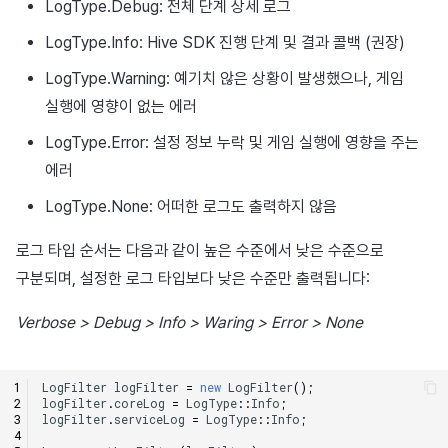
LogType.Debug: 전체 단계 상세 로그
매치 메이킹
2025년 4월
LogType.Info: Hive SDK 진행 단계 및 결과 콜백 (권장)
채팅
2025년 3월
LogType.Warning: 예기치 않은 상황이 발생했으나, 게임
실행에 영향이 없는 에러
AI 서비스
2025년 2월
LogType.Error: 설정 정보 누락 및 게임 실행에 영향을 주는
크로스플레이 런처
2025년 1월
에러
LogType.None: 어떠한 로그도 출력하지 않음
리모트 플레이
2024년 12월
로그 타입 순서는 다음과 같이 높은 수준에서 낮은 수준으로
블록체인
2024년 11월
구분되며, 설정한 로그 타입보다 낮은 수준만 출력됩니다:
2024년 10월
Verbose > Debug > Info > Waring > Error > None
2024년 9월
LogFilter
logFilter
=
new
LogFilter
();
logFilter
.
coreLog
=
LogType
::
Info
;
logFilter
.
serviceLog
=
LogType
::
Info
;