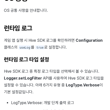
이용정지
Unreal Windows
부가 기능
Hive 아이템
유저 애퀴지션(UA) (지원 종료)
문제 해결 가이드
오버레이 UI 엔진에서 출력하기
고객센터
크로스플레이 런처
2026년 1월
아이템 등록
커뮤니티 운영 관리
Result API AuthV4
노티피케이션
OS 공통 사항을 안내합니다.
전체 유저 삭제
문제 해결 가이드
부가 기능
Funtap 퍼블리셔 연동 가이드
소셜
Adiz
2025년 12월
아이템 지급 메시지
타임존
성인인증
런타임 로그
애널리틱스
Adkit
2025년 11월
결제 운영
커뮤니티 & 웹 상점
게임 앱 실행 시 Hive SDK 로그를 확인하려면
Configuration
게임 데이터 스토어
플러그인
2025년 10월
결제 부가 기능
애널리틱스
클래스의
를
로 설정합니다.
useLog
true
게임 보안
2025년 9월
취소·환불
AI 서비스
런타임 로그 타입 설정
마케팅 어트리뷰션
2025년 8월
소셜
Hive SDK 로그 중 특정 로그 타입을 선택해서 볼 수 있습니다.
Logger.setLogFilter
API를 사용하여 Hive SDK 로그 타입을
커뮤니티 & 웹 상점
2025년 7월
지원 종료
설정할 수 있습니다. 아래 6가지 유형 중
LogType.Verbose
이
광고 수익화
2025년 6월
기본 설정값입니다.
LogType.Verbose: 개발 단계 출력 로그
리더보드
2025년 5월