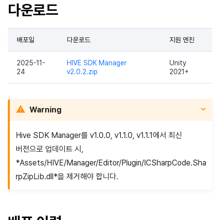
이용정지
다운로드
프로모션
고객센터
2025년 12월
앱 서비스
부가 기능
Hive 아이템
유저 애퀴지션(UA) (지원 종료
문제 해결 가이드
오버레이 UI 엔진에서 출력하
아이템 등록
커뮤니티 운영 관리
Result API AuthV4
노티피케이션
전체 유저 삭제
마케팅 어트리뷰션
소셜
2025년 11월
문제 해결 가이드
부가 기능
Funtap 퍼블리셔 연동 가이드
아이템 지급 메시지
타임존
배포일
다운로드
지원 엔진
성인인증
매치 메이킹
애널리틱스
2025년 10월
결제 운영
커뮤니티 & 웹 상점
2025-11-
HIVE SDK Manager
Unity
24
v2.0.2.zip
2021+
채팅
게임 데이터 스토어
2025년 9월
결제 부가 기능
애널리틱스
고객센터
게임 보안
2025년 8월
취소·환불
AI 서비스
Warning
커뮤니티
마케팅 어트리뷰션
2025년 7월
소셜
Hive SDK Manager를 v1.0.0, v1.1.0, v1.1.1에서 최신
버전으로 업데이트 시,
애널리틱스
커뮤니티 & 웹 상점
2025년 6월
지원 종료
*Assets/HIVE/Manager/Editor/Plugin/ICSharpCode.Sha
rpZipLib.dll*을 제거해야 합니다.
게임 데이터 스토어
광고 수익화
2025년 5월
허큘리스
리더보드
2025년 4월