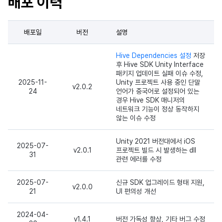
배포 이력
광고 수익화
매치 메이킹
2025년 3월
배포일
버전
설명
크로스플레이 런처
채팅
2025년 2월
Hive Dependencies 설정
저장
리모트 플레이
AI 서비스
2025년 1월
후 Hive SDK Unity Interface
패키지 업데이트 실패 이슈 수정,
SDK 부가 기능
크로스플레이 런처
2024년 12월
2025-11-
Unity 프로젝트 사용 중인 단말
v2.0.2
24
언어가 중국어로 설정되어 있는
경우 Hive SDK 매니저의
참고 자료
리모트 플레이
2024년 11월
네트워크 기능이 정상 동작하지
않는 이슈 수정
블록체인
2024년 10월
Unity 2021 버전대에서 iOS
2025-07-
v2.0.1
프로젝트 빌드 시 발생하는 dll
31
2024년 9월
관련 에러를 수정
2025-07-
신규 SDK 업그레이드 형태 지원,
v2.0.0
21
UI 편의성 개선
2024-04-
v1.4.1
버전 가독성 향상, 기타 버그 수정