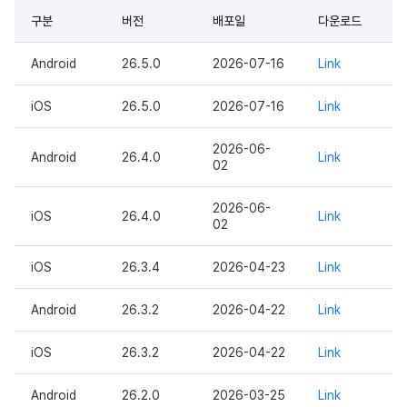
이용정지
구분
버전
배포일
다운로드
프로모션
고객센터
2025년 12월
앱 서비스
부가 기능
Hive 아이템
유저 애퀴지션(UA) (지원 종료
문제 해결 가이드
오버레이 UI 엔진에서 출력하
아이템 등록
커뮤니티 운영 관리
Result API AuthV4
노티피케이션
전체 유저 삭제
Android
26.5.0
2026-07-16
Link
마케팅 어트리뷰션
소셜
2025년 11월
문제 해결 가이드
부가 기능
Funtap 퍼블리셔 연동 가이드
아이템 지급 메시지
타임존
성인인증
iOS
26.5.0
2026-07-16
Link
매치 메이킹
애널리틱스
2025년 10월
결제 운영
커뮤니티 & 웹 상점
2026-06-
채팅
게임 데이터 스토어
Android
26.4.0
2025년 9월
결제 부가 기능
애널리틱스
Link
02
고객센터
게임 보안
2025년 8월
취소·환불
AI 서비스
2026-06-
iOS
26.4.0
Link
02
커뮤니티
마케팅 어트리뷰션
2025년 7월
소셜
iOS
26.3.4
2026-04-23
Link
애널리틱스
커뮤니티 & 웹 상점
2025년 6월
지원 종료
Android
26.3.2
2026-04-22
Link
게임 데이터 스토어
광고 수익화
2025년 5월
iOS
26.3.2
2026-04-22
Link
허큘리스
리더보드
2025년 4월
Android
26.2.0
2026-03-25
Link