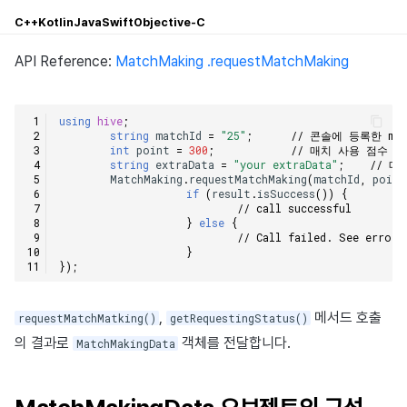
C++
Kotlin
Java
Swift
Objective-C
API Reference:
MatchMaking .requestMatchMaking
using
hive
;
string
matchId
=
"25"
;
// 콘솔에 등록한 mat
int
point
=
300
;
// 매치 사용 점수 
string
extraData
=
"your extraData"
;
// 매
MatchMaking
.
requestMatchMaking
(
matchId
,
point
if
(
result
.
isSuccess
())
{
// call successful
}
else
{
// Call failed. See error 
}
});
,
메서드 호출
requestMatchMatking()
getRequestingStatus()
의 결과로
객체를 전달합니다.
MatchMakingData