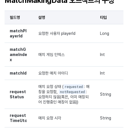
MatchMakingData 오브젝트의 구성
필드명
설명
타입
matchPl
요청한 사용자 playerId
Long
ayerId
matchG
ameInde
매치 게임 인덱스
Int
x
matchId
요청한 매치 아이디
Int
매치 요청 상태 (
requested
: 매
request
칭을 요청함,
notRequested
:
String
Status
요청하지 않음(혹은, 이미 매칭되
어 진행중인 매칭이 없음))
request
매치 요청 시각
String
TimeUtc