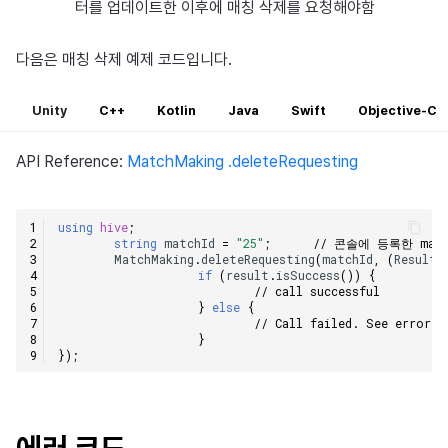
터를 업데이트한 이후에 매칭 삭제를 요청해야함
다음은 매칭 삭제 예제 코드입니다.
Unity
C++
Kotlin
Java
Swift
Objective-C
API Reference:
MatchMaking .deleteRequesting
using
hive
;
string
matchId
=
"25"
;
// 콘솔에 등록한 matc
MatchMaking
.
deleteRequesting
(
matchId
,
(
ResultA
if
(
result
.
isSuccess
())
{
// call successful
}
else
{
// Call failed. See error c
}
});
에러 코드