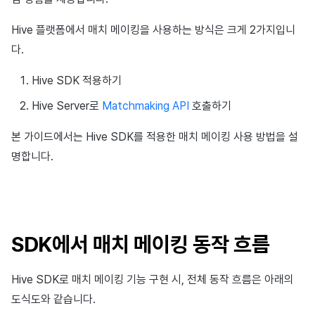
고객센터
크로스플레이 런처
환불 유저 재결제
스팟 배너 등록
세그먼트
커뮤니티
앱 서비스
Hive 아이템
유저 인게이지먼트(UE, 딥링크)
Unreal Windows
Result API code – IAPV4
웹 로그인
Hive 플랫폼에서 매치 메이킹을 사용하는 방식은 크게 2가지입니
소셜
Circle
PG 결제
커스텀 뷰 등록
코호트 분석
애널리틱스
다.
유저 애퀴지션(UA)
Result API Code – AuthV4
애널리틱스
Adiz
마켓 PID 등록
커스텀 보드
퍼널
AI 서비스
Hive SDK 적용하기
Hive Server로
Matchmaking API
호출하기
게임 데이터 스토어
Adkit
결제 모니터링
웹 배너 활용
리텐션 분석
본 가이드에서는 Hive SDK를 적용한 매치 메이킹 사용 방법을 설
허큘리스
플러그인
자동 갱신 구독 서비스
오퍼월 등록 및 관리
애널리틱스 빅쿼리
명합니다.
마케팅 어트리뷰션
지난 릴리스 보기
임직원 결제 내역 조회
초대 캠페인 등록 및 관리
애널리틱스 활용하기
커뮤니티
유저인게이지먼트(UE, 딥링크
커스텀 지표
SDK에서 매치 메이킹 동작 흐름
광고 수익화
정산
데이터 내보내기
Hive SDK로 매치 메이킹 기능 구현 시, 전체 동작 흐름은 아래의
리더보드
YouTube 동영상 활용하기
지표 용어
도식도와 같습니다.