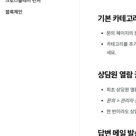
크로스플레이 런처
커스텀 지표
개요
캠페인
게임 플레이 분석 사회활동 로그
회원 로그인 단계별 로그
소모성 상품 구매 로그
광고 로그
커뮤니티 모니터링
채팅 로그 수집 시스템
텍스트 어뷰징 탐지 시스템이란
Hive 톡플러스에서 채팅 어뷰징 탐지 기
앱 관리
데이터 내보내기
능 사용하기
고착도를 활용한 게임 분석
기타
게임 플레이 분석 상점 클릭 로그
유저 탈퇴 로그
구독형 상품 구매 로그
광고 시청 로그
캠페인 로그
블록체인
하이브 커뮤니티 분석
텍스트 어뷰징 탐지 시스템 사용 가
커뮤니티 모니터링 시스템 가이드
기본 카테고
이드
지표 용어
빅쿼리에서 광고 시청 전환율 구해보
게임 플레이 분석 재화 로그
앱 설치 및 업데이트 로그
구매 취소 로그
Singular 로그
pub_device_info
키워드 모니터링 시스템 사용 가이드
XPLA 게임즈
기
CLCS 사용 가이드
게임 플레이 분석 콘텐츠 로그
동시 접속 로그
Adjust 로그
하이브 블록체인
개요
문의 페이지의 
애널리틱스 지표를 활용하여 ROAS
톡플러스 사용 가이드
커스텀 사용자 속성 로그
Appsflyer 로그
확인해보기
XPLA 게임즈 서비스 소개
개요
카테고리를 추
푸시 오픈 로그
빅쿼리에서 지표 조회해보기
XPLA 게임즈 기능 소개
하이브 블록체인 서비스 소개
세요.
푸시 발송 로그
게임별 커스텀 지표 만들어보기
베타 게임 런처
API 인증키 설정
프로모션 설치 로그
미라클플레이 연동
블록체인 게임 관리
KMS 인증 정보
상담원 열람
프로모션 클릭 크로스 로그
지갑
폴리곤
KMS 인증 정보 설정
프로모션 CPI v2 로그
컨트랙트
XPLA
XPLA 지갑 설정
KMS 인증 정보 사전 준비
개요
최초 상담원 열
프로모션 오픈 로그
트랜잭션 조회
멀티시그 지갑 생성
지갑
개요
문의 > 관리자 
프로모션 정보 로그
컨트랙트
지갑
한 번이라도 상
NFT
컨트랙트
컨버트 풀
NFT
답변 메일 발
트랜잭션 조회
컨버트 풀
컨버트 풀 설정