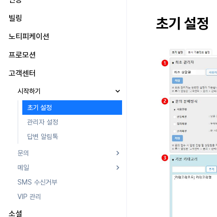
오너와 어드민 권한
대시보드
콜백 이력 조회
공지 팝업
약관이란
유저 관리
빌링
멤버 권한
요금제
초기 설정
구글 마켓 계정 등록
리모트 로깅
약관 연결
이용정지 유저 등록
개인정보처리 권한
결제 정보
스토어 설정
노티피케이션
리모트 컨피그레이션
약관 그룹 설정
이용정지 유형 등록
청구 및 결제 내역
부가 서비스 설정
푸시 인증서 관리
프로모션
웹뷰 접근 설정
내용 관리
약관 그룹 설정이란
이용정지 게임 서버 등록
아이템
푸시 v4
Push 인증서 관리란
약관 표시 기준
국가 조합
내용 관리란
프로모션 설정하기
고객센터
기기 관리
아이템 등록
템플릿 관리
Push 인증서 설정
푸시 v4란
약관 그룹(L)
브랜드 관리
검수 설정하기
해외 로그인 차단
시작하기
아이템 지급 메시지
SMS OTP
iOS 인증서 갱신
대시보드
템플릿 관리란
약관 조합(M)
카테고리(T) 관리
캠페인 보상 테스트 방법
Google 인증과 Google Play 게임 인
쿠폰
초기 설정
푸시 캠페인 목록
캠페인 제목 템플릿
SMS OTP란
증 분리
내용(S) 관리
이벤트 캠페인 배너 등록 및 관리
Price tier
관리자 설정
푸시 캠페인 작성하기
메시지 템플릿
서비스 토큰 발급
웹 로그인
미디어 배너 등록 및 관리
환불 유저 재결제
답변 알림톡
타겟팅 데이터 등록
발송 정보 설정
크로스 캠페인 배너 등록 및 관리
PG 결제
문의
토큰 목록
발송 이력 조회
롤링배너 등록
마켓 PID 등록
메일
문의 목록
인증 이력 조회
스팟 배너 등록
결제 모니터링
SMS 수신거부
템플릿 등록
계정 설정
커스텀 뷰 등록
자동 갱신 구독 서비스
VIP 관리
FAQ 등록
계정 신규 등록
커스텀 보드
임직원 결제 내역 조회
메일 목록
소셜
웹 배너 활용