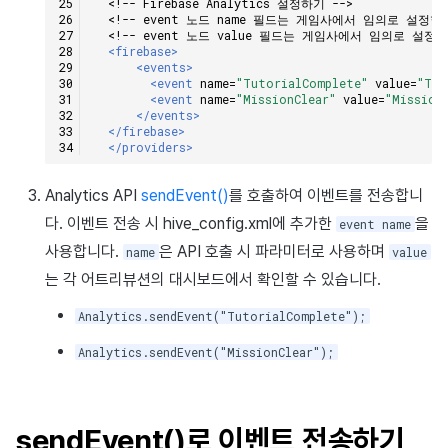
<!-- Firebase Analytics 설정하기 -->
<!-- event 노드 name 필드는 게임사에서 임의로 설정
<!-- event 노드 value 필드는 게임사에서 임의로 설정합
<firebase>
<events>
<event
name=
"TutorialComplete"
value=
"Tut
<event
name=
"MissionClear"
value=
"Mission
</events>
</firebase>
</providers>
Analytics API
sendEvent()
를 호출하여 이벤트를 전송합니
다. 이벤트 전송 시 hive_config.xml에 추가한
을
event name
사용합니다.
은 API 호출 시 파라미터로 사용하며
name
value
는 각 어트리뷰션의 대시보드에서 확인할 수 있습니다.
Analytics.sendEvent("TutorialComplete");
Analytics.sendEvent("MissionClear");
sendEvent()로 이벤트 전송하기