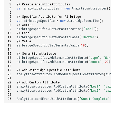
// Create AnalyticsAttributes
var
analyticsAttributes
=
new
AnalyticsAttributes
();
// Specific Attribute for Airbridge
var
airbridgeSpecific
=
new
AirbridgeSpecific
();
// Action
airbridgeSpecific
.
SetSemanticAction
(
"Tool"
);
// Label
airbridgeSpecific
.
SetSemanticLabel
(
"Hammer"
);
// Value
airbridgeSpecific
.
SetSemanticValue
(
10
);
// Semantic Attribute
airbridgeSpecific
.
AddSemanticAttribute
(
"type"
,
"Warri
airbridgeSpecific
.
AddSemanticAttribute
(
"score"
,
20
);
// Add Airbridge Specific Attribute
analyticsAttributes
.
AddModuleSpecificAttributes
(
airbr
// Add Custom Attribute
analyticsAttributes
.
AddCustomAttribute
(
"key1"
,
"value
analyticsAttributes
.
AddCustomAttribute
(
"key2"
,
"value
Analytics
.
sendEventWithAttributes
(
"Quest Complete"
,
a