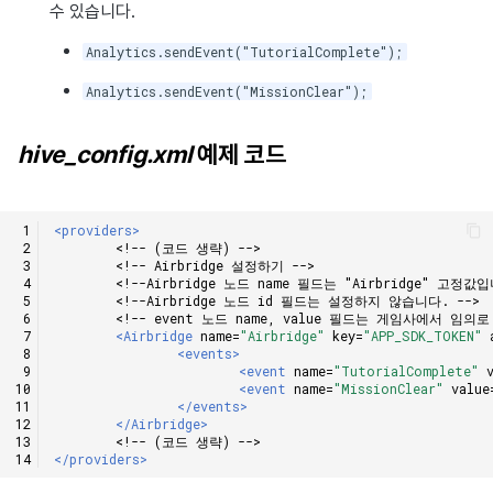
수 있습니다.
Analytics.sendEvent("TutorialComplete");
Analytics.sendEvent("MissionClear");
hive_config.xml
예제 코드
<providers>
<!-- (코드 생략) -->
<!-- Airbridge 설정하기 -->
<!--Airbridge 노드 name 필드는 "Airbridge" 고정값입
<!--Airbridge 노드 id 필드는 설정하지 않습니다. -->
<!-- event 노드 name, value 필드는 게임사에서 임의
<Airbridge
name=
"Airbridge"
key=
"APP_SDK_TOKEN"
<events>
<event
name=
"TutorialComplete"
<event
name=
"MissionClear"
value
</events>
</Airbridge>
<!-- (코드 생략) -->
</providers>