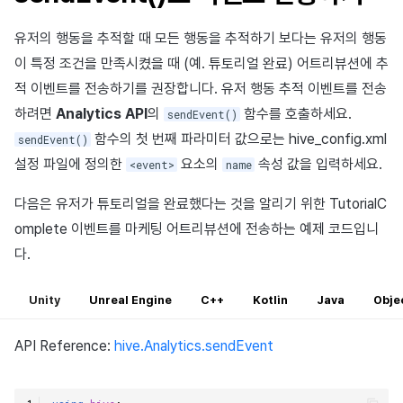
유저의 행동을 추적할 때 모든 행동을 추적하기 보다는 유저의 행동
이 특정 조건을 만족시켰을 때 (예. 튜토리얼 완료) 어트리뷰션에 추
적 이벤트를 전송하기를 권장합니다. 유저 행동 추적 이벤트를 전송
하려면
Analytics API
의
함수를 호출하세요.
sendEvent()
함수의 첫 번째 파라미터 값으로는 hive_config.xml
sendEvent()
설정 파일에 정의한
요소의
속성 값을 입력하세요.
<event>
name
다음은 유저가 튜토리얼을 완료했다는 것을 알리기 위한 TutorialC
omplete 이벤트를 마케팅 어트리뷰션에 전송하는 예제 코드입니
다.
Unity
Unreal Engine
C++
Kotlin
Java
Obje
API Reference:
hive.Analytics.sendEvent