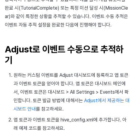
sendEvent()로 이벤트 전송하기
Result API Code – Push
완료 시(TutorialComplete) 또는 특정 미션 달성 시(MissionCle
앱 서비스
문제 해결 가이드
Hive 아이템
유저 인게이지먼트(UE, 딥링크)
고객센터
크로스플레이 런처
2024년 9월
Unreal Windows
Google 인증과 Google Play
환불 유저 재결제
커스텀 뷰 등록
세그먼트
커뮤니티 & 웹 상점
Firebase 환경에서 Google Ads
Result API code – IAPV4
임 인증 분리
ar)와 같이 특정한 상황을 추적할 수 있습니다. 이벤트 수동 추적은
Ondevice Measurement 적용
부가 기능
유저 애퀴지션(UA)
소셜
Adiz
PG 결제
커스텀 보드
퍼널
애널리틱스
이벤트 자동 추적 설정을 완료한 다음에 진행해야 합니다.
하기
Result API Code – AuthV4
전체 유저 삭제
애널리틱스
Adkit
마켓 PID 등록
웹 배너 활용
리텐션 분석
AI 서비스
적용 방법
웹 로그인
Adjust로 이벤트 수동으로 추적하
게임 데이터 스토어
플러그인
결제 모니터링
초대 캠페인 등록 및 관리
애널리틱스 빅쿼리
기
예제 코드
허큘리스
자동 갱신 구독 서비스
유저인게이지먼트(UE, 딥링크
애널리틱스 활용하기
원하는 커스텀 이벤트를 Adjust 대시보드에 등록하고 앱 토큰
마케팅 어트리뷰션
임직원 결제 내역 조회
YouTube 동영상 활용하기
커스텀 지표
과 이벤트 토큰을 얻어야 합니다. 앱 토큰은 대시보드 메인에
서, 이벤트 토큰은 대시보드 > All Settings > Events에서 확
커뮤니티 & 웹 상점
타겟팅 설정
크로스 프로모션 광고
데이터 내보내기
인합니다. 토큰 발급 방법에 대해서는
Adjust에서 제공하는 대
시보드 안내
를 참고하세요.
광고 수익화
크로스 프로모션 수익화
지표 용어
앱 토큰과 이벤트 토큰을 hive_config.xml에 추가합니다. 아
리더보드
동접 모니터링
래 예제 코드를 참고하세요.