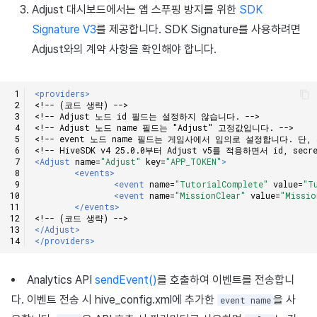
Adjust 대시보드에서는 앱 스푸핑 방지를 위한
SDK
매치 메이킹
Signature V3
를 제공합니다. SDK Signature를 사용하려면
채팅
Adjust와의 계약 사항을 확인해야 합니다.
AI 서비스
<providers>
<!-- (코드 생략) -->
<!-- Adjust 노드 id 필드는 설정하지 않습니다. -->
크래시 리포트
<!-- Adjust 노드 name 필드는 "Adjust" 고정값입니다. -->
<!-- event 노드 name 필드는 게임사에서 임의로 설정합니다. 단
<!-- HiveSDK v4 25.0.0부터 Adjust v5를 적용하면서 id, s
크로스플레이 런처
<Adjust
name=
"Adjust"
key=
"APP_TOKEN"
>
<events>
<event
name=
"TutorialComplete"
value=
"T
리모트 플레이
<event
name=
"MissionClear"
value=
"Missio
</events>
<!-- (코드 생략) -->
블록체인
</Adjust>
</providers>
Analytics API
sendEvent()
를 호출하여 이벤트를 전송합니
다. 이벤트 전송 시 hive_config.xml에 추가한
을 사
event name