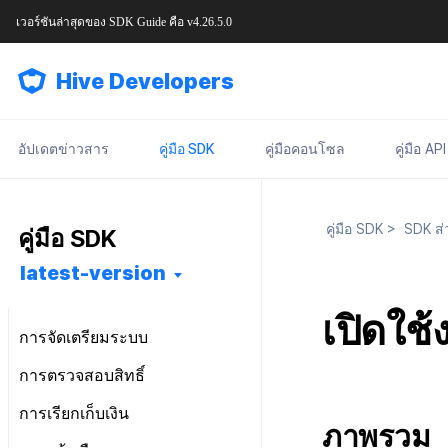
เวอร์ชันล่าสุดของ
SDK Guide
คือ
v4.26.5.0
Hive Developers
อัปเดตข่าวสาร
คู่มือ SDK
คู่มือคอนโซล
คู่มือ API
กระบวนการพัฒนา SDK
คู่มือ SDK
>
SDK ส่
คู่มือ SDK
เริ่มต้นใช้งาน
การตั้งค่าเบื้องต้น
latest-version
การติดตั้งฟีเจอร์
การติดตั้งล่วงหน้า
ไฟล์การตั้งค่า
การเริ่มต้น SDK
เปิดใช
การกำหนดค่าพื้นฐาน
การติดตั้ง SDK
Android
Android
คลาสการตั้งค่า
ภาพรวม
การจัดเตรียมระบบ
การกำหนดค่าที่เฉพาะเจาะจงกับ
หลังการติดตั้ง
iOS
Android
iOS
Android
ทุกเครื่องยนต์
ตลาด
ข้อกำหนด
การตรวจสอบสิทธิ์
Cocos2d-x
iOS
Cocos2d-x
iOS
Android
Unity
ก่อนการพัฒนา
Android
ป๊อปอัปการแจ้งเตือน
Unity
Cocos2d-x
Unity
Cocos2d-x
iOS
ข้อกำหนดเบื้องต้น
การเรียกเก็บเงิน
Unreal
การพัฒนาแอป
iOS
Android
ภาพรวม
บริการระยะไกล
ข้อจำกัดตามประเทศ การอัปเดต
Unreal Engine 4
Unity
Unreal Engine 4
Unity
Cocos2d-x
เข้าสู่ระบบและออกจากระบบ
เอนจินทั้งหมด
ข้อกำหนดเบื้องต้น