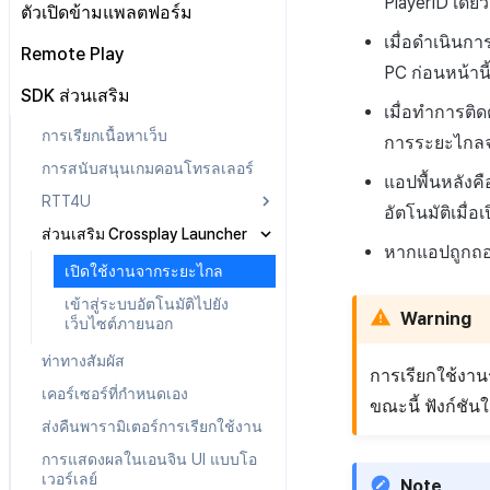
PlayerID เดียว
None
Adiz
ตัวเปิดข้ามแพลตฟอร์ม
Unreal
API ของHercules
Fluentd
การบูรณาการกับ Airbridge
Adkit
Unity
เมื่อดำเนินกา
เตรียมไฟล์แอป
Remote Play
HTTP
ภาพรวม
การบูรณาการกับ Appsflyer
PC ก่อนหน้านี
Android
AD(X)
เตรียมหน้าเว็บเพื่อให้บริการแอป
รวมปลั๊กอิน
SDK
วิธีการใช้ Fluentd
SDK ส่วนเสริม
การบูรณาการกับ Adjust
iOS
ADOP
Unity
เมื่อทำการติด
อัปโหลดแอปไปยังเซิร์ฟเวอร์
ไฟล์บันทึกชุด
ลงทะเบียนฟังก์ชัน callback เพื่อ
วิธีการใช้ Fluentd Docker
การเรียกเนื้อหาเว็บ
การใช้ประโยชน์จากข้อมูล
DARO
C++
Unity
การระยะไกลจะ
รับเหตุการณ์
ตรวจสอบแอป
ภาพรวม
MMP
ไลบรารีแอปพลิเคชัน
ภาพรวม
การสนับสนุนเกมคอนโทรลเลอร์
C++
Unity
เปลี่ยนภาพที่มองไม่เห็น
ปล่อยแอป
อัปโหลดแอปใหม่ไปยัง
แอปพื้นหลังค
ไฟล์บันทึกเฉพาะ
ข้อกำหนดเบื้องต้น
เซิร์ฟเวอร์
RTT4U
Android
อัตโนมัติเมื่อ
รหัสข้อผิดพลาด
คู่มือการทดสอบการส่ง
วิธีการส่งชุดบันทึก
อัปโหลดเวอร์ชันแพตช์ไปยัง
ส่วนเสริม Crossplay Launcher
ภาพรวม
iOS
หากแอปถูกถอน
เซิร์ฟเวอร์
การติดตั้ง
เปิดใช้งานจากระยะไกล
วิธีการใช้งาน
เข้าสู่ระบบอัตโนมัติไปยัง
Warning
เว็บไซต์ภายนอก
คู่มือการแก้ไขปัญหา
ท่าทางสัมผัส
การเรียกใช้งา
เคอร์เซอร์ที่กำหนดเอง
ขณะนี้ ฟังก์ชัน
ส่งคืนพารามิเตอร์การเรียกใช้งาน
การแสดงผลในเอนจิน UI แบบโอ
เวอร์เลย์
Note