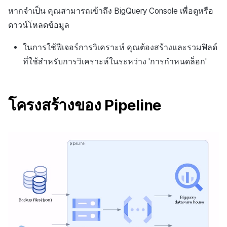
การเรียกเก็บเงิน
การสร้างแอป
บริการยืนยันตัวตน
การชำระเงิน PG
ลิงก์ลึก)
API แชท
ค้
หากจำเป็น คุณสามารถเข้าถึง
BigQuery
Console
เพื่อดูหรือ
Result API AuthV4
การจัดการอุปกรณ์
เอกสารอ้างอิง
ส่งคืนพารามิเตอร์การเรียกใช้
คอมมูนิตี้
สังคม
Crossplay Launcher
ธันวาคม-2025
Unreal Windows
การลงทะเบียนรายการ
ดาวน์โหลดข้อมูล
น
การแจ้งเตือน
งาน
แอปบริการ
ส่วนเสริม
รายการ
User Acquisition (UA) (สิ้นสุด
ระงับการใช้งาน
การสนับสนุน)
การแก้ปัญหา
การจัดการปฏิบัติการของ
ศูนย์บริการลูกค้า
Adiz
พฤศจิกายน-2025
ข้อความการจ่ายรายการ
ห
ในการใช้ฟีเจอร์การวิเคราะห์ คุณต้องสร้างและรวมฟิลด์
เขตเวลา
การแสดงผลในเอนจิน UI แบบ
ชุมชน
คำแนะนำในการแก้ไขปัญหา
คุณสมบัติเพิ่มเติม
ที่ใช้สำหรับการวิเคราะห์ในระหว่าง 'การกำหนดล็อก'
า
โอเวอร์เลย์
ลบผู้ใช้ทั้งหมด
การวิเคราะห์
Adkit
ตุลาคม-2025
การดำเนินการชำระเงิน
คอมมูนิตี้ & เว็บสโตร์
คู่มือการเชื่อมต่อพับลิชเชอร์
การยืนยันอายุ
ที่เก็บข้อมูลเกม
Plugins
กันยายน-2025
ฟีเจอร์เสริมการชำระเงิน
โครงสร้างของ Pipeline
การวิเคราะห์
Funtap
ความปลอดภัยของเกม
สิงหาคม-2025
การยกเลิก·การคืนเงิน
บริการ AI
แหล่งที่มาทางการตลาด
กรกฎาคม-2025
โซเชียล
คอมมูนิตี้และเว็บช็อป
มิถุนายน-2025
สิ้นสุดการสนับสนุน
การสร้างรายได้จาก
พฤษภาคม-2025
โฆษณา
เมษายน-2025