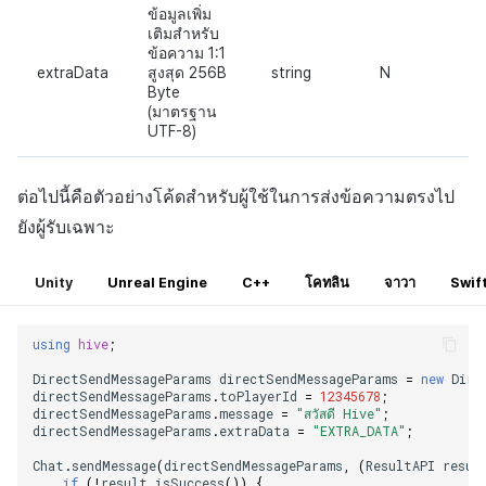
ข้อมูลเพิ่ม
เติมสำหรับ
ข้อความ 1:1
extraData
สูงสุด 256B
string
N
Byte
(มาตรฐาน
UTF-8)
ต่อไปนี้คือตัวอย่างโค้ดสำหรับผู้ใช้ในการส่งข้อความตรงไป
ยังผู้รับเฉพาะ
Unity
Unreal Engine
C++
โคทลิน
จาวา
Swif
using
hive
;
DirectSendMessageParams
directSendMessageParams
=
new
Dire
directSendMessageParams
.
toPlayerId
=
12345678
;
directSendMessageParams
.
message
=
"สวัสดี Hive"
;
directSendMessageParams
.
extraData
=
"EXTRA_DATA"
;
Chat
.
sendMessage
(
directSendMessageParams
,
(
ResultAPI
resul
if
(
!
result
.
isSuccess
())
{