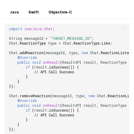
Java
Swift
Objective-C
import
com.hive.Chat
;
String
messageId
=
"TARGET_MESSAGE_ID"
;
Chat
.
ReactionType
type
=
Chat
.
ReactionType
.
Like
;
Chat
.
addReaction
(
messageId
,
type
,
new
Chat
.
ReactionListene
@Override
public
void
onResult
(
ResultAPI
result
,
ReactionType
ty
if
(
result
.
isSuccess
())
{
// API Call Success
}
}
});
Chat
.
removeReaction
(
messageId
,
type
,
new
Chat
.
ReactionList
@Override
public
void
onResult
(
ResultAPI
result
,
ReactionType
ty
if
(
result
.
isSuccess
())
{
// API Call Success
}
}
});