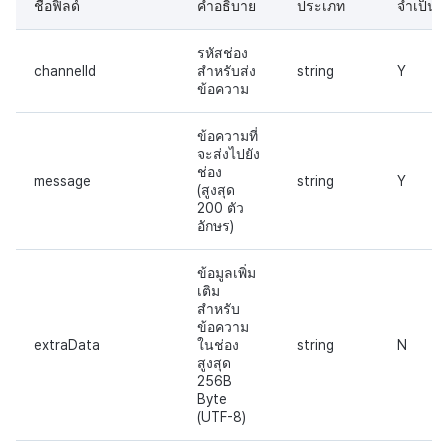
กระดานคะแนน
ชื่อฟิลด์
คำอธิบาย
ประเภท
จำเป็น
มีนาคม-2025
การจับคู่
รหัสช่อง
channelId
สำหรับส่ง
string
Y
กุมภาพันธ์-2025
ข้อความ
แชท
มกราคม-2025
ข้อความที่
บริการ AI
จะส่งไปยัง
ช่อง
ธันวาคม-2024
message
string
Y
(สูงสุด
ตัวเปิดข้ามเกม
200 ตัว
พฤศจิกายน-2024
อักษร)
Remote Play
ตุลาคม-2024
ข้อมูลเพิ่ม
เติม
บล็อกเชน
สำหรับ
กันยายน-2024
ข้อความ
extraData
ในช่อง
string
N
สูงสุด
256B
Byte
(UTF-8)