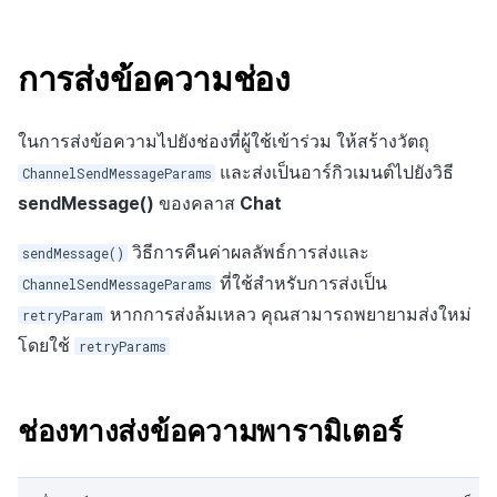
การเรียกเก็บเงิน
Directsendmessageparams
การสร้างแอป
บริการยืนยันตัวตน
การชำระเงิน PG
ลิงก์ลึก)
API แชท
ค้
Result API AuthV4
การจัดการอุปกรณ์
เอกสารอ้างอิง
ส่งคืนพารามิเตอร์การเรียกใช้
คอมมูนิตี้
สังคม
Crossplay Launcher
ธันวาคม-2025
Unreal Windows
การลงทะเบียนรายการ
น
การแจ้งเตือน
การจัดการเหตุการณ์
งาน
แอปบริการ
ส่วนเสริม
รายการ
User Acquisition (UA) (สิ้นสุด
การส่งข้อความช่อง
ข้อความ 1:1
ระงับการใช้งาน
การสนับสนุน)
การแก้ปัญหา
การจัดการปฏิบัติการของ
ศูนย์บริการลูกค้า
Adiz
พฤศจิกายน-2025
ข้อความการจ่ายรายการ
ห
เขตเวลา
การแสดงผลในเอนจิน UI แบบ
ชุมชน
คำแนะนำในการแก้ไขปัญหา
คุณสมบัติเพิ่มเติม
คำขอแปลข้อความ
า
ในการส่งข้อความไปยังช่องที่ผู้ใช้เข้าร่วม ให้สร้างวัตถุ
โอเวอร์เลย์
ลบผู้ใช้ทั้งหมด
การวิเคราะห์
Adkit
ตุลาคม-2025
การดำเนินการชำระเงิน
คอมมูนิตี้ & เว็บสโตร์
และส่งเป็นอาร์กิวเมนต์ไปยังวิธี
ChannelSendMessageParams
แปลพารามิเตอร์
คู่มือการเชื่อมต่อพับลิชเชอร์
การยืนยันอายุ
ที่เก็บข้อมูลเกม
Plugins
กันยายน-2025
ฟีเจอร์เสริมการชำระเงิน
sendMessage()
ของคลาส
Chat
การวิเคราะห์
Funtap
รายงานข้อความในแชนเนล
วิธีการคืนค่าผลลัพธ์การส่งและ
ความปลอดภัยของเกม
สิงหาคม-2025
การยกเลิก·การคืนเงิน
sendMessage()
บริการ AI
ที่ใช้สำหรับการส่งเป็น
ChannelSendMessageParams
ReportMessageParams
แหล่งที่มาทางการตลาด
กรกฎาคม-2025
หากการส่งล้มเหลว คุณสามารถพยายามส่งใหม่
retryParam
โซเชียล
โดยใช้
ตัวอย่างคำขอรายงานพื้น
retryParams
คอมมูนิตี้และเว็บช็อป
มิถุนายน-2025
ฐาน
สิ้นสุดการสนับสนุน
การสร้างรายได้จาก
พฤษภาคม-2025
ช่องทางส่งข้อความพารามิเตอร์
รายงานด้วยเหตุผลอื่น
โฆษณา
เมษายน-2025