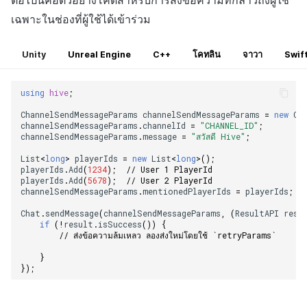
ต่อไปนี้คือตัวอย่างโค้ดสำหรับการส่งข้อความที่กล่าวถึงผู้ใช้
เฉพาะในช่องที่ผู้ใช้ได้เข้าร่วม
Unity
Unreal Engine
C++
โคทลิน
จาวา
Swif
using
hive
;
ChannelSendMessageParams
channelSendMessageParams
=
new
Ch
channelSendMessageParams
.
channelId
=
"CHANNEL_ID"
;
channelSendMessageParams
.
message
=
"สวัสดี Hive"
;
List
<
long
>
playerIds
=
new
List
<
long
>
();
playerIds
.
Add
(
1234
);
// User 1 PlayerId
playerIds
.
Add
(
5678
);
// User 2 PlayerId
channelSendMessageParams
.
mentionedPlayerIds
=
playerIds
;
Chat
.
sendMessage
(
channelSendMessageParams
,
(
ResultAPI
resu
if
(
!
result
.
isSuccess
())
{
// ส่งข้อความล้มเหลว ลองส่งใหม่โดยใช้ `retryParams`
}
});