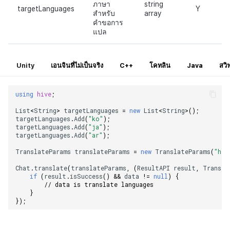
ภาษา
string
targetLanguages
Y
สำหรับ
array
คำขอการ
แปล
Unity
เอนจินที่ไม่เป็นจริง
C++
โคทลิน
Java
สวิ
using
hive
;
List
<
String
>
targetLanguages
=
new
List
<
String
>
();
targetLanguages
.
Add
(
"ko"
);
targetLanguages
.
Add
(
"ja"
);
targetLanguages
.
Add
(
"ar"
);
TranslateParams
translateParams
=
new
TranslateParams
(
"hel
Chat
.
translate
(
translateParams
,
(
ResultAPI
result
,
Transla
if
(
result
.
isSuccess
()
&&
data
!=
null
)
{
// data is translate languages
}
});