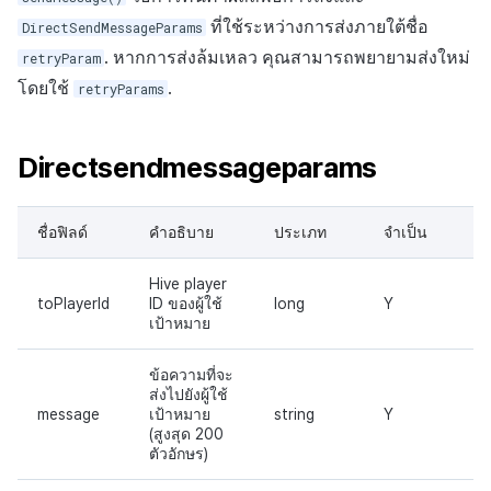
ที่ใช้ระหว่างการส่งภายใต้ชื่อ
DirectSendMessageParams
. หากการส่งล้มเหลว คุณสามารถพยายามส่งใหม่
retryParam
โดยใช้
.
retryParams
Directsendmessageparams
ชื่อฟิลด์
คำอธิบาย
ประเภท
จำเป็น
Hive player
toPlayerId
ID ของผู้ใช้
long
Y
เป้าหมาย
ข้อความที่จะ
ส่งไปยังผู้ใช้
message
เป้าหมาย
string
Y
(สูงสุด 200
ตัวอักษร)