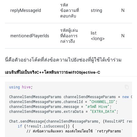
รหัส
replyMessageId
ข้อความที่
string
N
ตอบกลับ
รหัสผู้เล่น
list
mentionedPlayerIds
ที่ต้องการ
N
<long>
กล่าวถึง
นี่คือตัวอย่างโค้ดที่ส่งข้อความไปยังช่องที่ผู้ใช้ได้เข้าร่วม
เอนจินที่ไม่เป็นจริง
C++
โคทลิน
จาวา
Swift
Objective-C
using
hive
;
ChannelSendMessageParams
channelSendMessageParams
=
new
Ch
channelSendMessageParams
.
channelId
=
"CHANNEL_ID"
;
channelSendMessageParams
.
message
=
"สวัสดี Hive"
;
channelSendMessageParams
.
extraData
=
"EXTRA_DATA"
;
Chat
.
sendMessage
(
channelSendMessageParams
,
(
ResultAPI
resu
if
(
!
result
.
isSuccess
())
{
// ส่งข้อความล้มเหลว ลองส่งใหม่โดยใช้ `retryParams`