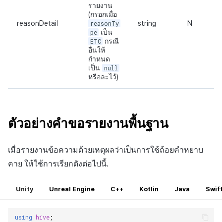
รายงาน
(กรอกเมื่อ
reasonDetail
reasonTy
string
N
pe
เป็น
ETC
กรณี
อื่นให้
กำหนด
เป็น
null
หรือละไว้)
ตัวอย่างคำขอรายงานพื้นฐาน
เมื่อรายงานข้อความด้วยเหตุผลว่าเป็นการใช้ถ้อยคำหยาบ
คาย ให้ใช้การเรียกดังต่อไปนี้.
Unity
Unreal Engine
C++
Kotlin
Java
Swif
using
hive
;