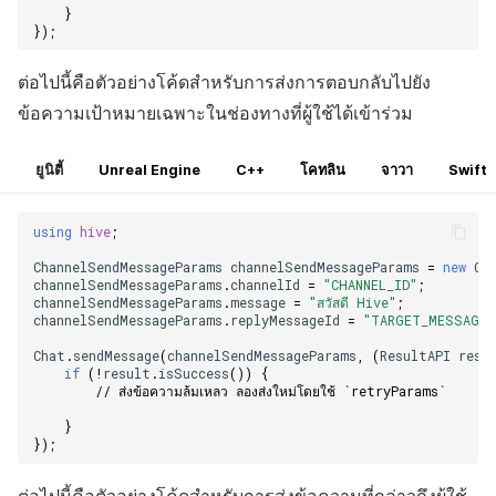
}
});
ต่อไปนี้คือตัวอย่างโค้ดสำหรับการส่งการตอบกลับไปยัง
ข้อความเป้าหมายเฉพาะในช่องทางที่ผู้ใช้ได้เข้าร่วม
ยูนิตี้
Unreal Engine
C++
โคทลิน
จาวา
Swift
using
hive
;
ChannelSendMessageParams
channelSendMessageParams
=
new
Ch
channelSendMessageParams
.
channelId
=
"CHANNEL_ID"
;
channelSendMessageParams
.
message
=
"สวัสดี Hive"
;
channelSendMessageParams
.
replyMessageId
=
"TARGET_MESSAGE_
Chat
.
sendMessage
(
channelSendMessageParams
,
(
ResultAPI
resu
if
(
!
result
.
isSuccess
())
{
// ส่งข้อความล้มเหลว ลองส่งใหม่โดยใช้ `retryParams`
}
});