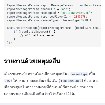
ReportMessageParams
reportMessageParams
=
new
ReportMessag
reportMessageParams
.
channelId
=
"abc"
;
reportMessageParams
.
messageId
=
"x8LIIIDbuVentUdL"
;
reportMessageParams
.
reporteePlayerId
=
12345678
;
reportMessageParams
.
reasonType
=
ReasonType
.
INSULT
;
Chat
.
reportMessage
(
reportMessageParams
,
(
ResultAPI
result
)
if
(
result
.
isSuccess
())
{
// API call succeeded
}
});
รายงานด้วยเหตุผลอื่น
เมื่อรายงานข้อความโดยเลือกเหตุผลอื่น (
เป็น
reasonType
) ให้กรอกรายละเอียดเพิ่มเติม (
) ด้วย. หาก
ETC
reasonDetail
เลือกเหตุผลในการรายงานที่กำหนดไว้ล่วงหน้า สามารถ
ปล่อยรายละเอียดเพิ่มเติมว่างไว้หรือละไว้ได้.