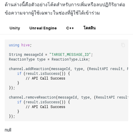
ด้านล่างนี้คือตัวอย่างโค้ดสำหรับการเพิ่มหรือลบปฏิกิริยาต่อ
ข้อความจากผู้ใช้เฉพาะในช่องที่ผู้ใช้ได้เข้าร่วม
Unity
Unreal Engine
C++
โคตลิน
using
hive
;
String
messageId
=
"TARGET_MESSAGE_ID"
;
ReactionType
type
=
ReactionType
.
Like
;
channel
.
addReaction
(
messageId
,
type
,
(
ResultAPI
result
,
Re
if
(
result
.
isSuccess
())
{
// API Call Success
}
});
channel
.
removeReaction
(
messageId
,
type
,
(
ResultAPI
result
,
if
(
result
.
isSuccess
())
{
// API Call Success
}
});
null