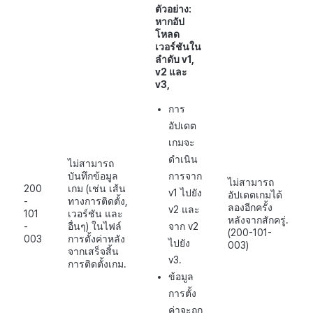
ตัวอย่าง:
หากอัป
โหลด
เวอร์ชันใน
ลำดับ v1,
v2 และ
v3,
การ
อัปเดต
เกมจะ
ดำเนิน
ไม่สามารถ
บันทึกข้อมูล
การจาก
ไม่สามารถ
200
เกม (เช่น เส้น
v1 ไปยัง
อัปเดตเกมได้
-
ทางการติดตั้ง,
ลองอีกครั้ง
v2 และ
101
เวอร์ชัน และ
หลังจากสักครู่.
-
อื่นๆ) ในไฟล์
จาก v2
(200-101-
003
การตั้งค่าหลัง
ไปยัง
003)
จากเสร็จสิ้น
v3.
การติดตั้งเกม.
ข้อมูล
การตั้ง
ค่าจะถูก