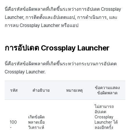
กระดานคะแนน
มีนาคม-2025
นี่คือรหัสข้อผิดพลาดที่เกิดขึ้นระหว่างการอัปเดต Crossplay
การจับคู่
Launcher, การติดตั้งและอัปเดตแอป, การดำเนินการ, และ
กุมภาพันธ์-2025
การลบ Crossplay Launcher หรือแอป
แชท
มกราคม-2025
บริการ AI
การอัปเดต Crossplay Launcher
ธันวาคม-2024
ตัวเปิดข้ามเกม
นี่คือรหัสข้อผิดพลาดที่เกิดขึ้นระหว่างกระบวนการอัปเดต
พฤศจิกายน-2024
Remote Play
Crossplay Launcher.
ตุลาคม-2024
บล็อกเชน
ข้อความแสดง
รหัส
คำอธิบาย
หมายเหตุ
กันยายน-2024
ข้อผิดพลาด
ไม่สามารถ
อัปเดต
เกิดข้อผิด
Crossplay
100
พลาดเมื่อ
Launcher ได้
-
วิเคราะห์
ลองอีกครั้ง