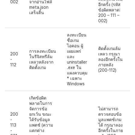
002
จากอ่านไฟล์
อีกครั้ง (รหัส
meta.json
ข้อผิดพลาด:
เสร็จสิ้น
200 – 111 –
002)
ลงทะเบียน
ชื่อเกม
ไอคอน ผู้
ติดตั้งเกมล้ม
การลงทะเบียน
เผยแพร่
200
เหลว กรุณา
ในรีจิสทรีล้ม
และ
-
ลองอีกครั้งใน
เหลวหลังจาก
uninstaller
112
ภายหลัง
ติดตั้งเกม
.exe ใน
(200-112)
แผงควบคุม
* เฉพาะ
Windows
เกิดข้อผิด
พลาดในการ
จัดการข้อ
ไม่สามารถ
200
ยกเว้น ขณะ
ตรวจสอบข้อ
-
ได้รับข้อมูล
มูลแพตช์เกม
113
แพตช์ (ความ
ได้ กรุณาลอง
-
แตกต่าง
อีกครั้งในภาย