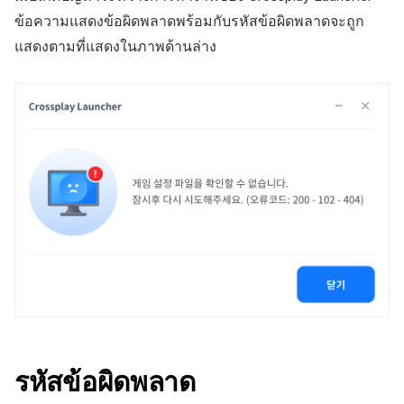
การเรียกเก็บเงิน
การสร้างแอป
บริการยืนยันตัวตน
การชำระเงิน PG
ลิงก์ลึก)
API แชท
ค้
ข้อความแสดงข้อผิดพลาดพร้อมกับรหัสข้อผิดพลาดจะถูก
Result API AuthV4
การจัดการอุปกรณ์
เอกสารอ้างอิง
ส่งคืนพารามิเตอร์การเรียกใช้
คอมมูนิตี้
สังคม
Crossplay Launcher
ธันวาคม-2025
Unreal Windows
การลงทะเบียนรายการ
น
การแจ้งเตือน
แสดงตามที่แสดงในภาพด้านล่าง
งาน
แอปบริการ
ส่วนเสริม
รายการ
User Acquisition (UA) (สิ้นสุด
ระงับการใช้งาน
การสนับสนุน)
การแก้ปัญหา
การจัดการปฏิบัติการของ
ศูนย์บริการลูกค้า
Adiz
พฤศจิกายน-2025
ข้อความการจ่ายรายการ
ห
เขตเวลา
การแสดงผลในเอนจิน UI แบบ
ชุมชน
คำแนะนำในการแก้ไขปัญหา
คุณสมบัติเพิ่มเติม
า
โอเวอร์เลย์
ลบผู้ใช้ทั้งหมด
การวิเคราะห์
Adkit
ตุลาคม-2025
การดำเนินการชำระเงิน
คอมมูนิตี้ & เว็บสโตร์
คู่มือการเชื่อมต่อพับลิชเชอร์
การยืนยันอายุ
ที่เก็บข้อมูลเกม
Plugins
กันยายน-2025
ฟีเจอร์เสริมการชำระเงิน
การวิเคราะห์
Funtap
ความปลอดภัยของเกม
สิงหาคม-2025
การยกเลิก·การคืนเงิน
บริการ AI
แหล่งที่มาทางการตลาด
กรกฎาคม-2025
โซเชียล
คอมมูนิตี้และเว็บช็อป
มิถุนายน-2025
สิ้นสุดการสนับสนุน
การสร้างรายได้จาก
พฤษภาคม-2025
โฆษณา
รหัสข้อผิดพลาด
เมษายน-2025