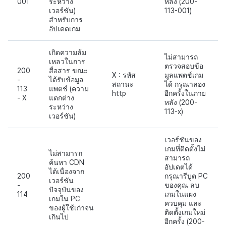
001
ระหว่าง
หลัง (200-
เวอร์ชัน)
113-001)
สำหรับการ
อัปเดตเกม
เกิดความล้ม
ไม่สามารถ
เหลวในการ
ตรวจสอบข้อ
200
สื่อสาร ขณะ
X : รหัส
มูลแพตช์เกม
-
ได้รับข้อมูล
สถานะ
ได้ กรุณาลอง
113
แพตช์ (ความ
http
อีกครั้งในภาย
- X
แตกต่าง
หลัง (200-
ระหว่าง
113-x)
เวอร์ชัน)
เวอร์ชันของ
เกมที่ติดตั้งไม่
ไม่สามารถ
สามารถ
ค้นหา CDN
อัปเดตได้
ได้เนื่องจาก
200
กรุณารีบูต PC
เวอร์ชัน
-
ของคุณ ลบ
ปัจจุบันของ
114
เกมในแผง
เกมใน PC
ควบคุม และ
ของผู้ใช้เก่าจน
ติดตั้งเกมใหม่
เกินไป
อีกครั้ง (200-