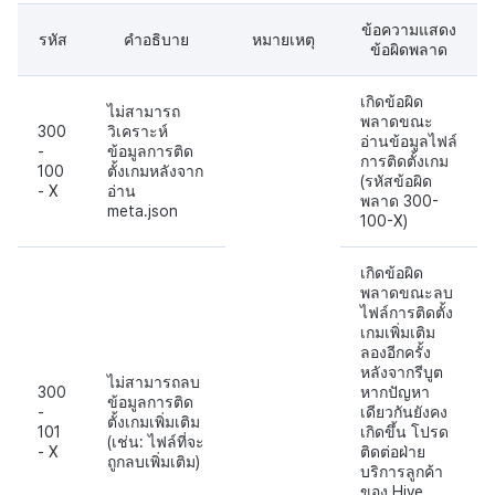
ข้อความแสดง
รหัส
คำอธิบาย
หมายเหตุ
ข้อผิดพลาด
เกิดข้อผิด
ไม่สามารถ
พลาดขณะ
300
วิเคราะห์
อ่านข้อมูลไฟล์
-
ข้อมูลการติด
การติดตั้งเกม
100
ตั้งเกมหลังจาก
(รหัสข้อผิด
- X
อ่าน
พลาด 300-
meta.json
100-X)
เกิดข้อผิด
พลาดขณะลบ
ไฟล์การติดตั้ง
เกมเพิ่มเติม
ลองอีกครั้ง
หลังจากรีบูต
ไม่สามารถลบ
300
หากปัญหา
ข้อมูลการติด
-
เดียวกันยังคง
ตั้งเกมเพิ่มเติม
101
เกิดขึ้น โปรด
(เช่น: ไฟล์ที่จะ
- X
ติดต่อฝ่าย
ถูกลบเพิ่มเติม)
บริการลูกค้า
ของ Hive