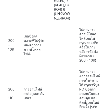
FAILED) 5
(READ_ER
ROR) 6
(UNKNOW
N_ERROR)
ไม่สามารถ
ดาวน์โหลด
เกิดข้อผิด
ไฟล์เกมได้
200
พลาดที่ไม่รู้จัก
กรุณาลองอีก
-
หลังจากการ
ครั้งในภาย
109
ดาวน์โหลด
หลัง (รหัสข้อ
ไฟล์.
ผิดพลาด :
200 – 109)
ไม่สามารถ
ตรวจสอบไฟล์
การตั้งค่าเกม
ได้ กรุณารีบูต
200
การอ่านไฟล์
PC ของคุณ
-
meta.json ล้ม
ลบเกมในแผง
110
เหลว.
ควบคุม และ
ติดตั้งเกมใหม่
อีกครั้ง (รหัส