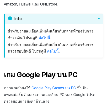
การเรียกเก็บเงิน
ลบสิทธิ์ Android ที่ไม่ได้ใช้
บริการยืนยันตัวตน
การชำระเงิน PG
ลิงก์ลึก)
API แชท
ค้
Amazon, Huawei และ ONEstore.
Result API AuthV4
งาน
การจัดการอุปกรณ์
เอกสารอ้างอิง
ส่งคืนพารามิเตอร์การเรียกใช้
คอมมูนิตี้
Unreal Windows
สังคม
Crossplay Launcher
ธันวาคม-2025
การลงทะเบียนรายการ
น
การแจ้งเตือน
งาน
ส่วนเสริม
รายการ
User Acquisition (UA) (สิ้นสุด
อเมซอน
Info
ระงับการใช้งาน
การสนับสนุน)
การแก้ปัญหา
การจัดการปฏิบัติการของ
ศูนย์บริการลูกค้า
Adiz
พฤศจิกายน-2025
ข้อความการจ่ายรายการ
ห
เขตเวลา
การแสดงผลในเอนจิน UI แบบ
ชุมชน
คำแนะนำในการแก้ไขปัญหา
คุณสมบัติเพิ่มเติม
า
การตั้งค่าการเรียกเก็บเงิน
โอเวอร์เลย์
ลบผู้ใช้ทั้งหมด
สำหรับรายละเอียดเพิ่มเติมเกี่ยวกับตลาดที่รองรับการ
การวิเคราะห์
Adkit
ตุลาคม-2025
การดำเนินการชำระเงิน
ของ Amazon
คอมมูนิตี้ & เว็บสโตร์
ชำระเงิน โปรดดูที่
ต่อไปนี้
.
คู่มือการเชื่อมต่อพับลิชเชอร์
การยืนยันอายุ
ที่เก็บข้อมูลเกม
Plugins
กันยายน-2025
ฟีเจอร์เสริมการชำระเงิน
สำหรับรายละเอียดเพิ่มเติมเกี่ยวกับตลาดที่รองรับการ
การตั้งค่าการแจ้งเตือนของ
การวิเคราะห์
Funtap
ตรวจสอบสิทธิ์ โปรดดูที่
ต่อไปนี้
.
Amazon
ความปลอดภัยของเกม
สิงหาคม-2025
การยกเลิก·การคืนเงิน
บริการ AI
แหล่งที่มาทางการตลาด
กรกฎาคม-2025
โซเชียล
เกม Google Play บน PC
คอมมูนิตี้และเว็บช็อป
มิถุนายน-2025
สิ้นสุดการสนับสนุน
หากคุณกำลังใช้
Google Play Games บน PC
ซึ่งเป็น
การสร้างรายได้จาก
พฤษภาคม-2025
แพลตฟอร์มจำลองสภาพแวดล้อม PC ของ Google โปรด
โฆษณา
ตรวจสอบการตั้งค่าด้านล่าง
เมษายน-2025