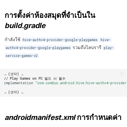
กระดานคะแนน
มีนาคม-2025
การตั้งค่าห้องสมุดที่จำเป็นใน
การจับคู่
กุมภาพันธ์-2025
build.gradle
แชท
มกราคม-2025
กำลังใช้
hive-authv4-provider-google-playgames
hive-
บริการ AI
รวมถึงไลบรารี
authv4-provider-google-playgames
play-
ธันวาคม-2024
service-games-v2
ตัวเปิดข้ามเกม
พฤศจิกายน-2024
Remote Play
…
(
생략
)
…
ตุลาคม-2024
// Play Games on PC 빌드 시 필수
implementation
"com.com2us.android.hive:hive-authv4-provider
บล็อกเชน
กันยายน-2024
…
(
생략
)
…
androidmanifest.xml
การกำหนดค่า