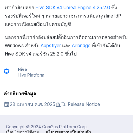
การเรียกเก็บเงิน
API แชท
การสร้างแอป
บริการยืนยันตัวตน
การชำระเงิน PG
ลิงก์ลึก)
แหล่งที่มาทางการตลาด
ค้
เรากำลังปล่อย
Hive SDK v4 Unreal Engine 4 25.2.0
ซึ่ง
Result API AuthV4
การจัดการอุปกรณ์
เอกสารอ้างอิง
ส่งคืนพารามิเตอร์การเรียกใ
คอมมูนิตี้
ธันวาคม-2025
โปรโมชั่น
Crossplay Launcher
การลงทะเบียนรายการ
น
การแจ้งเตือน
รองรับฟีเจอร์ใหม่ ๆ หลายอย่าง เช่น การสนับสนุน line IdP
งาน
แอปบริการ
ส่วนเสริม
รายการ
User Acquisition (UA) (สิ้นส
คอมมูนิตี้และเว็บช็อป
ระงับการใช้งาน
และการเปิดเผยเงื่อนไขตามบัญชี
การสนับสนุน)
การแก้ปัญหา
การจัดการปฏิบัติการของ
พฤศจิกายน-2025
การติดตามการตลาด
Adiz
ข้อความการจ่ายรายการ
ห
เขตเวลา
การแสดงผลในเอนจิน UI แ
ชุมชน
คำแนะนำในการแก้ไขปัญ
คุณสมบัติเพิ่มเติม
การสร้างรายได้จาก
า
นอกจากนี้เรากำลังปล่อยปลั๊กอินการติดตามการตลาดสำหรับ
โอเวอร์เลย์
ลบผู้ใช้ทั้งหมด
ตุลาคม-2025
การจับคู่
Adkit
การดำเนินการชำระเงิน
โฆษณา
คอมมูนิตี้ & เว็บสโตร์
Windows สำหรับ
Appsflyer
และ
Airbridge
ที่เข้ากันได้กับ
คู่มือการเชื่อมต่อพับลิชเชอร
การยืนยันอายุ
กันยายน-2025
แชท
Plugins
ฟีเจอร์เสริมการชำระเงิน
Hive SDK v4 เวอร์ชัน 25.2.0 ขึ้นไป
กระดานคะแนน
การวิเคราะห์
Funtap
สิงหาคม-2025
การสนับสนุนลูกค้า
การยกเลิก·การคืนเงิน
การจับคู่
Hive
บริการ AI
Hive Platform
กรกฎาคม-2025
ชุมชน
แชท
โซเชียล
คำอธิบายข้อมูล
มิถุนายน-2025
การวิเคราะห์
บริการ AI
สิ้นสุดการสนับสนุน
28 เมษายน ค.ศ. 2025
ใย
Release Notice
พฤษภาคม-2025
ฐานข้อมูล
ตัวเปิดข้ามเกม
เมษายน-2025
Hercules
Remote Play
Copyright © 2024
Com2us Platform Corp.
เงื่อนไขการใช้งาน
นโยบายความเป็นส่วนตัว