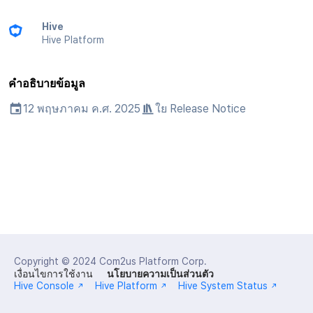
การเรียกเก็บเงิน
API แชท
การสร้างแอป
บริการยืนยันตัวตน
การชำระเงิน PG
ลิงก์ลึก)
ค้
การวิเคราะห์
Result API AuthV4
การจัดการอุปกรณ์
เอกสารอ้างอิง
ส่งคืนพารามิเตอร์การเรียกใ
คอมมูนิตี้
ธันวาคม-2025
โปรโมชั่น
Crossplay Launcher
การลงทะเบียนรายการ
Hive
น
การแจ้งเตือน
งาน
แอปบริการ
ส่วนเสริม
รายการ
User Acquisition (UA) (สิ้นส
Hive Platform
ที่เก็บข้อมูลเกม
ระงับการใช้งาน
การสนับสนุน)
การแก้ปัญหา
การจัดการปฏิบัติการของ
พฤศจิกายน-2025
การติดตามการตลาด
Adiz
ข้อความการจ่ายรายการ
ห
เขตเวลา
การแสดงผลในเอนจิน UI แ
ชุมชน
คำแนะนำในการแก้ไขปัญ
คุณสมบัติเพิ่มเติม
คำอธิบายข้อมูล
ความปลอดภัยของเกม
า
โอเวอร์เลย์
ลบผู้ใช้ทั้งหมด
ตุลาคม-2025
การจับคู่
Adkit
การดำเนินการชำระเงิน
คอมมูนิตี้ & เว็บสโตร์
12 พฤษภาคม ค.ศ. 2025
ใย
Release Notice
แหล่งที่มาทางการตลาด
คู่มือการเชื่อมต่อพับลิชเชอร
การยืนยันอายุ
กันยายน-2025
แชท
Plugins
ฟีเจอร์เสริมการชำระเงิน
การวิเคราะห์
Funtap
คอมมูนิตี้และเว็บช็อป
สิงหาคม-2025
การสนับสนุนลูกค้า
การยกเลิก·การคืนเงิน
บริการ AI
การสร้างรายได้จาก
กรกฎาคม-2025
ชุมชน
โฆษณา
โซเชียล
มิถุนายน-2025
การวิเคราะห์
กระดานคะแนน
สิ้นสุดการสนับสนุน
Copyright © 2024
Com2us Platform Corp.
พฤษภาคม-2025
ฐานข้อมูล
การจับคู่
เงื่อนไขการใช้งาน
นโยบายความเป็นส่วนตัว
Hive Console
Hive Platform
Hive System Status
เมษายน-2025
Hercules
แชท