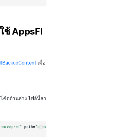
ใช้ AppsFl
ullBackupContent
เมื่อ
โค้ดด้านล่าง ไฟล์นี้สา
sharedpref"
path
=
"appsflyer-data"
/> <exclude domain="sharedpref"