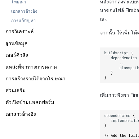
หลังจากลงทะเบีย
โฆษณา
หาของไฟล์ Fireba
เอกสารอ้างอิง
ณ。
การแก้ปัญหา
การวิเคราะห์
จากนั้น ให้เพิ่มโ
ข้อกำหนดเบื้องต้น
ฐานข้อมูล
โครงสร้าง
ทุกเครื่องยนต์
buildscript
{
ข้อกำหนดเบื้องต้น
เฮอร์คิวลิส
dependencies
ข้อกำหนดเบื้องต้น
Android
...
เริ่มต้นใช้งาน
แหล่งที่มาทางการตลาด
classpat
ส่งบันทึกการวิเคราะห์
iOS
}
วิธีการใช้ฟีเจอร์ขั้นสูง
ตั้งค่า Airbridge
}
การสร้างรายได้จากโฆษณา
แสดงแบนเนอร์ความยินยอมในการ
ส่งบันทึกไปยัง Hive เซิร์ฟเวอร์
Unity
ตัวแปรที่ปลอดภัย
วิเคราะห์
Fluentd
Adiz
ส่วนเสริม
Unreal
API ของเฮอร์คิวลิส
เพิ่มการพึ่งพา Fi
HTTP
ภาพรวม
Adkit
Unity
การเรียกดูภายนอกในเกม
ตัวเปิดข้ามแพลตฟอร์ม
SDK
วิธีการใช้ Fluentd
Android
AD(X)
การสนับสนุนเกมคอนโทรลเลอร์
เตรียมไฟล์แอป
เอกสารอ้างอิง
dependencies
{
ไฟล์บันทึกชุด
วิธีการใช้ Fluentd Docker
iOS
ADOP
Unity
RTT4U
implementati
เตรียมหน้าเว็บเพื่อให้บริการแอป
ตัวระบุ
}
ไลบรารีแอปพลิเคชัน
ภาพรวม
C++
Unity
ภาพรวม
อัปโหลดแอปไปยังเซิร์ฟเวอร์
ไฟล์บันทึกเฉพาะ
ข้อกำหนดเบื้องต้น
// Add the foll
C++
การติดตั้ง