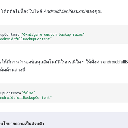
่มโค้ดต่อไปนี้ลงในไฟล์
AndroidManifest.xml
ของคุณ
kupContent
=
"@xml/game_custom_backup_rules"
android:fullBackupContent"
ห้มีการสำรองข้อมูลอัตโนมัติในกรณีใด ๆ ให้ตั้งค่า android:ful
้ดด้านล่างนี้
kupContent
=
"false"
android:fullBackupContent"
นโยบายความเป็นส่วนตัว