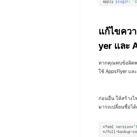
apply
plugin:
'
ตรวจสอบแอป
ภาพรวม
วิธีการส่งชุดบันทึก
Android
วิธีการใช้งาน
ปล่อยแอป
อัปโหลดแอปใหม่ไปยังเซิร์ฟเวอร์
iOS
รหัสข้อผิดพลาด
อัปโหลดเวอร์ชันแพตช์ไปยัง
เซิร์ฟเวอร์
แก้ไขความ
yer และ A
หากคุณพบข้อผิดพล
ใช้ AppsFlyer และ
ก่อนอื่น ให้สร้างไ
มารถเปลี่ยนชื่อไ
<?
xml
version
=
"
</
full
-
backup
-
c