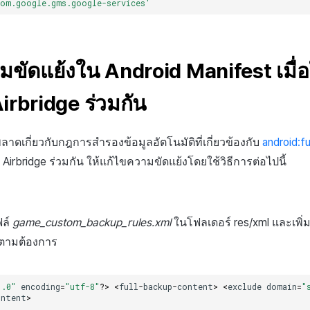
com.google.gms.google-services'
ขัดแย้งใน Android Manifest เมื่อ
irbridge ร่วมกัน
าดเกี่ยวกับกฎการสำรองข้อมูลอัตโนมัติที่เกี่ยวข้องกับ
android:f
 Airbridge ร่วมกัน ให้แก้ไขความขัดแย้งโดยใช้วิธีการต่อไปนี้
ฟล์
game_custom_backup_rules.xml
ในโฟลเดอร์ res/xml และเพิ่ม
ด้ตามต้องการ
1.0"
encoding
=
"utf-8"
?>
<
full
-
backup
-
content
>
<
exclude
domain
=
"
ontent
>