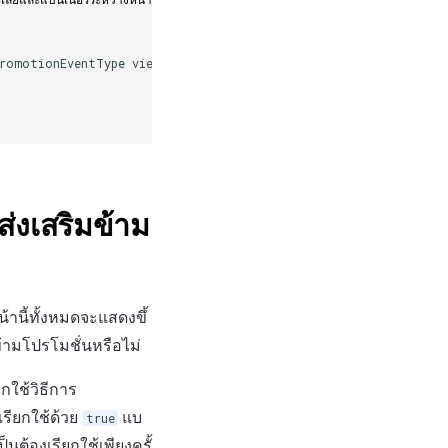
romotionEventType
viewEventType
)
=>
{
่งเสริมข้าม
้านี้ทั้งหมดจะแสดงขึ้
้ามโปรโมชั่นหรือไม่
ยกใช้วิธีการ
รียกใช้ด้วย
แบ
true
นต้องเรียกใช้เพียงครั้