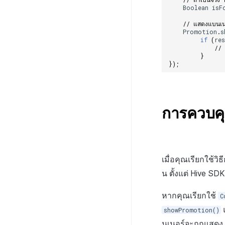
Boolean
isF
// แสดงแบนเนอ
Promotion
.
s
if
(
re
// 
}
});
การควบคุ
เมื่อคุณเรียกใช้วิ
น ตั้งแต่ Hive S
หากคุณเรียกใช้
C
แ
showPromotion()
นเนอร์จะถูกแสดง วิ