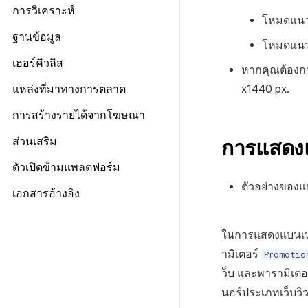
ข้อกำหนดเบื้องต้น
การวิเคราะห์
โหมดแนว
การติดตามเหตุการณ์อัตโนมัติ
ทุกเอนจิน
ข้อกำหนดเบื้องต้น
ฐานข้อมูล
โหมดแนวต
การติดตามเหตุการณ์ด้วยตนเอง
Android
โครงสร้าง
ทุกเครื่องยนต์
ข้อกำหนดเบื้องต้น
เฮอร์คิวลิส
ส่งข้อมูลการขายและการเปิดเผย
iOS
หากคุณต้องก
ข้อกำหนดเบื้องต้น
Android
โฆษณา
เริ่มต้นใช้งาน
แหล่งที่มาทางการตลาด
x1440 px.
Unity
ส่งบันทึกการวิเคราะห์
iOS
เอกสารอ้างอิง
วิธีการใช้ฟีเจอร์ขั้นสูง
Unreal
ตั้งค่า Airbridge
การสร้างรายได้จากโฆษณา
แสดงแบนเนอร์ความยินยอมในการ
ส่งบันทึกไปยัง Hive เซิร์ฟเวอร์
Unity
การแก้ปัญหา
ตัวแปรที่ปลอดภัย
วิเคราะห์
Fluentd
Adiz
ส่วนเสริม
การแสดงแ
Unreal
API ของเฮอร์คิวลิส
HTTP
ภาพรวม
Adkit
Unity
การเรียกดูภายนอกในเกม
ตัวเปิดข้ามแพลตฟอร์ม
SDK
วิธีการใช้ Fluentd
Android
AD(X)
การสนับสนุนเกมคอนโทรลเลอร์
ตัวอย่างของแ
เตรียมไฟล์แอป
เอกสารอ้างอิง
ไฟล์บันทึกชุด
วิธีการใช้ Fluentd Docker
iOS
ADOP
Unity
RTT4U
เตรียมหน้าเว็บเพื่อให้บริการแอป
ตัวระบุ
ไลบรารีแอปพลิเคชัน
ภาพรวม
C++
Unity
ภาพรวม
อัปโหลดแอปไปยังเซิร์ฟเวอร์
ในการแสดงแบนเนอร
ไฟล์บันทึกเฉพาะ
ข้อกำหนดเบื้องต้น
C++
การติดตั้ง
ตรวจสอบแอป
ภาพรวม
ามิเตอร์
Promotio
วิธีการส่งชุดบันทึก
Android
วิธีการใช้งาน
ปล่อยแอป
อัปโหลดแอปใหม่ไปยังเซิร์ฟเวอร์
ว็บ และพารามิเตอ
iOS
นอร์ประเภทเว็บว
รหัสข้อผิดพลาด
อัปโหลดเวอร์ชันแพตช์ไปยัง
เซิร์ฟเวอร์