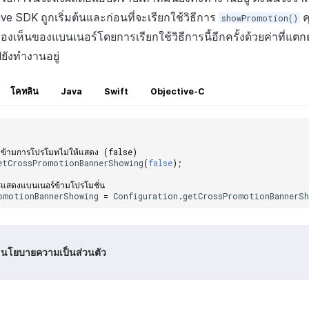
ive SDK ถูกเริ่มต้นและก่อนที่จะเรียกใช้วิธีการ
ค
showPromotion()
ห็นของแบนเนอร์โดยการเรียกใช้วิธีการนี้อีกครั้งด้วยค่าที่แตกต
ยังทำงานอยู่
โคทลิน
Java
Swift
Objective-C
ณาข้ามการโปรโมทไม่ให้แสดง (false)
etCrossPromotionBannerShowing
(
false
);
แสดงแบนเนอร์ข้ามโปรโมชั่น
omotionBannerShowing
=
Configuration
.
getCrossPromotionBannerSh
นโยบายความเป็นส่วนตัว