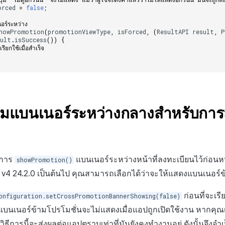
orced
=
false
;
ร์ระหว่าง    
howPromotion
(
promotionViewType
,
isForced
,
(
ResultAPI
result
,
P
sult
.
isSuccess
())
{
เรียกใช้เมื่อสำเร็จ    
มแบนเนอร์ระหว่างกลางสำหรับการส
ธีการ
แบนเนอร์ระหว่างหน้าที่ลงทะเบียนไว้ก่อนหน
showPromotion()
DK v4 24.2.0 เป็นต้นไป คุณสามารถเลือกได้ว่าจะให้แสดงแบนเนอร์ข
ก่อนที่จะเรี
onfiguration.setCrossPromotionBannerShowing(false)
บนเนอร์ข้ามโปรโมชั่นจะไม่แสดงเมื่อแอปถูกเปิดใช้งาน หากคุณเ
ธีการนี้จะส่งผลต่อแอปตราบเท่าที่มันยังคงทำงานอยู่ ดังนั้นจึงจำเป็