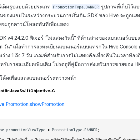
ร์เต็มรูปแบบด้วยประเภท
รูปภาพที่เก็บไว้แบ
PromotionType.BANNER
งถิ่นของแอปในระหว่างกระบวนการเริ่มต้น SDK ของ Hive จะถูกแสดง
จะถูกดาวน์โหลดทันทีเพื่อแสดง
SDK v4 24.2.0 ฟีเจอร์ "ไม่แสดงวันนี้" ที่ด้านล่างของแบนเนอร์แบบ
 n วัน" เมื่อทำการลงทะเบียนแบนเนอร์แบบแทรกใน Hive Console ค
่าง 1 ถึง 7 วัน เกณฑ์สำหรับการไม่แสดงคือเที่ยงคืนในเวลาท้องถิ
สำหรับรายละเอียดเพิ่มเติม โปรดดูที่คู่มือการส่งเสริมการขายของ H
างโค้ดเพื่อแสดงแบนเนอร์ระหว่างหน้า
otlin
Java
Swift
Objective-C
ive.Promotion.showPromotion
pe
promotionViewType
=
PromotionType
.
BANNER
;
ปุ่ม 'ไม่ดูอีกวันนี้' จะไม่แสดง แม้ว่าผู้ใช้จะตั้งค่าแล้วว่าไม่ให้แสดงอีกวันนี้ มันจ