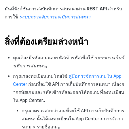
ต่างประเทศ
แบนเนอร์ข้าม
สร้างตัวชี้วัดที่กำหนดเอง
การกำหนดบันทึก
การติดตามการตลาด
Crossplay Launcher
การมีส่วนร่วมของผู้ใช้ (UE,
ชุมชน
ค้
มันมีฟังก์ชันการส่งบันทึกการสนทนาผ่าน
REST API
สำหรับ
สำหรับแต่ละเกม
การคืนเงินผู้ใช้
แอปบริการ
รายการ
ลิงก์ลึก)
น
การตรวจสอบ Google และการ
การลงทะเบียนแบนเนอร์หมุน
กลุ่ม
การใช้
ระบบตรวจจับการละเมิดการสนทนา
.
การวิเคราะห์
Adiz
การวิเคราะห์
ตรวจสอบ Google Play Games
การชำระเงิน PG
การได้มาซึ่งผู้ใช้ (UA)
ห
แยกกัน
การลงทะเบียนแบนเนอร์จุด
การวิเคราะห์กลุ่ม
ฐานข้อมูล
Adkit
บริการ AI
า
จัดการ PID ตลาด
สิ่งที่ต้องเตรียมล่วงหน้า
การเข้าสู่ระบบผ่านเว็บ
การลงทะเบียนมุมมองที่
Funnel
เฮอร์คิวลิส
Plugins
กำหนดเอง
การติดตามการซื้อ
คุณต้องมีรหัสเกมและรหัสเข้ารหัสเพื่อใช้
ระบบการเก็บบั
การวิเคราะห์การเก็บรักษา
แหล่งที่มาทางการตลาด
ดูการเผยแพร่ที่ผ่านมา
กระดานที่กำหนดเอง
นทึกการสนทนา
。
การสมัครสมาชิกต่ออายุ
อัตโนมัติ
Analytics bigQuery
การสร้างรายได้จาก
กรุณาลงทะเบียนเกมโดยใช้
คู่มือการจัดการเกมใน App
แบนเนอร์เว็บ
โฆษณา
Center
ก่อนที่จะใช้ API การเก็บบันทึกการสนทนา เนื่องจ
ค้นหาประวัติการซื้อของ
การใช้การวิเคราะห์
ากรหัสเกมและรหัสเข้ารหัสจะออกให้ต่อเกมที่ลงทะเบียน
การลงทะเบียนและการจัดการ
พนักงาน
ส่วนเสริม
ใน App Center。
Offerwall
ตัวชี้วัดที่กำหนดเอง
ตัวเปิดข้ามแพลตฟอร์ม
กรุณาตรวจสอบว่าเกมที่จะใช้ API การเก็บบันทึกการ
การลงทะเบียนและการจัดการ
การส่งออกข้อมูล
สนทนานั้นได้ลงทะเบียนใน App Center > การจัดกา
แคมเปญเชิญ
เอกสารอ้างอิง
รเกม > รายชื่อเกม。