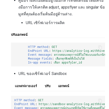
คู่มือรายละเอียดมีอยู่ในเอกสารที่จัดเตรียมโดยเครื่อ
งมือการให้เครดิต adjust, appsflyer และ singular ข้อ
มูลที่คุณต้องเริ่มต้นมีอยู่ด้านล่าง.
URL เซิร์ฟเวอร์การผลิต
ปรับ
เอกพจน์
HTTP method
:
GET
EndPoint URL
:
https://analytics-log.withhive.c
Event message
:
ตรวจสอบเหตุการณ์ที่ไม่ใช่แบบออร์แกนิกทั้ง
Message Fields
:
เลือกทุกฟิลด์ที่เป็นไปได้
In-app events
:
เลือก appsfyler_id
URL ของเซิร์ฟเวอร์ Sandbox
แอพสฟลายเออร์
ปรับ
เอกพจน์
HTTP method
:
GET
EndPoint URL
:
https://sandbox-analytics-log.withhive.c
Event message
:
ตรวจสอบเหตุการณ์ประเภทที่เปิดใช้งานทั้งหมดที่ไม่ใช