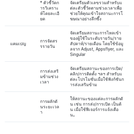
* ตัวชี้วัดก
จัดเตรียมตัวเลขรวมสำหรับแ
ารวิเคราะ
ต่ละตัวชี้วัดตามช่วงเวลาเพื่อ
ห์โดยละเอี
ช่วยให้คุณเข้าใจสถานะการโ
ยด
ฆษณาอย่างลึกซึ้ง
จัดเตรียมสถานะการไหลเข้า
ของผู้ใช้ในระดับรายวัน/ราย
การจัดสร
แคมเปญ
สัปดาห์/รายเดือน โดยใช้ข้อมู
รรายวัน
ลจาก Adjust, Appsflyer, และ
Singular
จัดเตรียมสถานะของการเปิด/
การส่งเสริ
คลิก/การติดตั้ง ฯลฯ สำหรับแ
มข้ามช่วง
ต่ละโปรโมชั่นเมื่อใช้ฟังก์ชันก
เวลา
ารส่งเสริมข้าม
ให้สถานะของแต่ละการผลักดั
การผลักดั
น เช่น การส่ง/การเปิด เป็นต้
นระยะเวล
น เมื่อใช้ฟีเจอร์การแจ้งเตือ
า
น。