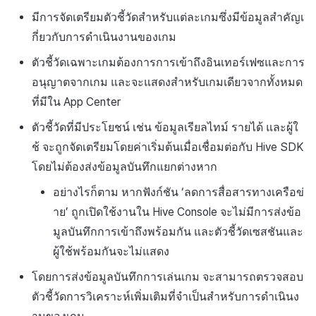
ตัวชี้วัดแบบเรียลไทม์
ต่างประเทศ
แบนเนอร์ข้าม
สร้างตัวชี้วัดที่กำหนดเอง
การติดตามการตลาด
Crossplay Launcher
การมีส่วนร่วมของผู้ใช้ (UE,
ชุมชน
ค้
มีการจัดเตรียมตัวชี้วัดสำหรับแต่ละเกมซึ่งมีข้อมูลสำคัญเ
สำหรับแต่ละเกม
บันทึกการคลิกในร้านค้าเก
การคืนเงินผู้ใช้
แอปบริการ
รายการ
ลิงก์ลึก)
น
กี่ยวกับการดำเนินงานของเกม
ตัวบ่งชี้ผู้ใช้
การตรวจสอบ Google และการ
การลงทะเบียนแบนเนอร์หมุน
การวิเคราะห์
Adiz
การวิเคราะห์
ตรวจสอบ Google Play Games
บันทึกกิจกรรมทางสังคม
การชำระเงิน PG
การได้มาซึ่งผู้ใช้ (UA)
ห
ตัวชี้วัดเฉพาะเกมต้องการการเข้าถึงอินเทอร์เฟซและการ
ตัวชี้วัดรายได้
แยกกัน
สำหรับการวิเคราะห์การเล่
การลงทะเบียนแบนเนอร์จุด
ฐานข้อมูล
Adkit
บริการ AI
อนุญาตจากเกม และจะแสดงสำหรับเกมเดียวจากทั้งหมด
า
เกม
จัดการ PID ตลาด
ที่มีใน App Center
ตัวบ่งชี้เซสชัน
การเข้าสู่ระบบผ่านเว็บ
การลงทะเบียนมุมมองที่
เฮอร์คิวลิส
Plugins
บันทึกเนื้อหาการวิเคราะห์
กำหนดเอง
การติดตามการซื้อ
ตัวชี้วัดที่มีประโยชน์ เช่น ข้อมูลเรียลไทม์ รายได้ และผู้ใ
ดัชนีการวิเคราะห์การเล่น
เล่นเกม
ช้ จะถูกจัดเตรียมโดยค่าเริ่มต้นเมื่อเชื่อมต่อกับ Hive SDK
แหล่งที่มาทางการตลาด
ดูการเผยแพร่ที่ผ่านมา
เกม
กระดานที่กำหนดเอง
การสมัครสมาชิกต่ออายุ
โดยไม่ต้องส่งข้อมูลบันทึกแยกต่างหาก
อัตโนมัติ
การสร้างรายได้จาก
อย่างไรก็ตาม หากฟังก์ชัน ‘ลดการสื่อสารทางเครือข่
ตัวบ่งชี้โฆษณา
แบนเนอร์เว็บ
โฆษณา
าย’ ถูกเปิดใช้งานใน Hive Console จะไม่มีการส่งข้อ
ค้นหาประวัติการซื้อของ
ตัวชี้วัดแคมเปญ
การลงทะเบียนและการจัดการ
พนักงาน
มูลบันทึกการเข้าถึงพร้อมกัน และตัวชี้วัดเซสชันและ
ส่วนเสริม
Offerwall
ผู้ใช้พร้อมกันจะไม่แสดง
การวิเคราะห์เชิงตัวเลขของตัว
ตัวเปิดข้ามแพลตฟอร์ม
ชี้วัด
โดยการส่งข้อมูลบันทึกการเล่นเกม จะสามารถตรวจสอบ
การลงทะเบียนและการจัดการ
ตัวชี้วัดการวิเคราะห์เพิ่มเติมที่จำเป็นสำหรับการดำเนินง
แคมเปญเชิญ
เอกสารอ้างอิง