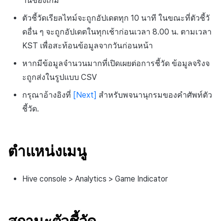
านของเกม
การมีส่วนร่วมของผู้ใช้ (UE,
ตัวชี้วัดเรียลไทม์จะถูกอัปเดตทุก 10 นาที ในขณะที่ตัวชี้วั
Deeplin)
ดอื่น ๆ จะถูกอัปเดตในทุกเช้าก่อนเวลา 8.00 น. ตามเวลา
KST เพื่อสะท้อนข้อมูลจากวันก่อนหน้า
การตั้งถิ่นฐาน
หากมีข้อมูลจำนวนมากที่เปิดเผยต่อการชี้วัด ข้อมูลจริงจ
การใช้วิดีโอ YouTube
ะถูกส่งในรูปแบบ CSV
กรุณาอ้างอิงที่
[Next]
สำหรับพจนานุกรมของคำศัพท์ตัว
โฆษณาข้ามโปรโมชั่น
ชี้วัด.
การสร้างรายได้จากการส่ง
เสริมการขายข้าม
ตำแหน่งเมนู
Hive console > Analytics > Game Indicator