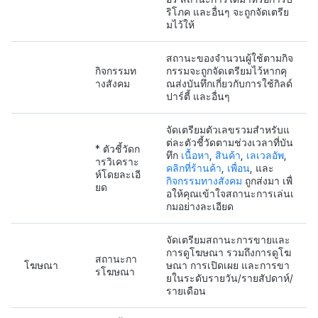
ริโภค และอื่นๆ จะถูกจัดเตรีย
มไว้ให้
สถานะของจำนวนผู้ใช้ตามกิจ
กิจกรรมท
กรรมจะถูกจัดเตรียมไว้หากคุ
างสังคม
ณส่งบันทึกเกี่ยวกับการใช้กิลด์
ปาร์ตี้ และอื่นๆ
จัดเตรียมตัวเลขรวมสำหรับแ
ต่ละตัวชี้วัดตามช่วงเวลาที่บัน
* ตัวชี้วัดก
ทึก
เนื้อหา
,
สินค้า
,
เลเวลอัพ
,
ารวิเคราะ
คลิกที่ร้านค้า
,
เพื่อน
, และ
ห์โดยละเอี
กิจกรรมทางสังคม
ถูกส่งมา เพื่
ยด
อให้คุณเข้าใจสถานะการเล่นเ
กมอย่างละเอียด
จัดเตรียมสถานะการขายและ
การดูโฆษณา รวมถึงการดูโฆ
สถานะกา
โฆษณา
ษณา การเปิดเผย และการขา
รโฆษณา
ยในระดับรายวัน/รายสัปดาห์/
รายเดือน