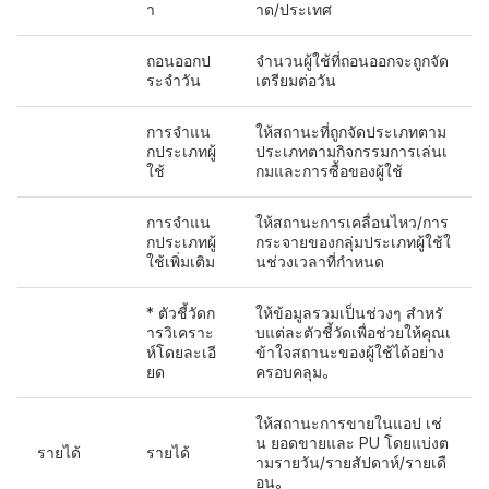
า
าด/ประเทศ
ถอนออกป
จำนวนผู้ใช้ที่ถอนออกจะถูกจัด
ระจำวัน
เตรียมต่อวัน
การจำแน
ให้สถานะที่ถูกจัดประเภทตาม
กประเภทผู้
ประเภทตามกิจกรรมการเล่นเ
ใช้
กมและการซื้อของผู้ใช้
การจำแน
ให้สถานะการเคลื่อนไหว/การ
กประเภทผู้
กระจายของกลุ่มประเภทผู้ใช้ใ
ใช้เพิ่มเติม
นช่วงเวลาที่กำหนด
* ตัวชี้วัดก
ให้ข้อมูลรวมเป็นช่วงๆ สำหรั
ารวิเคราะ
บแต่ละตัวชี้วัดเพื่อช่วยให้คุณเ
ห์โดยละเอี
ข้าใจสถานะของผู้ใช้ได้อย่าง
ยด
ครอบคลุม。
ให้สถานะการขายในแอป เช่
น ยอดขายและ PU โดยแบ่งต
รายได้
รายได้
ามรายวัน/รายสัปดาห์/รายเดื
อน。