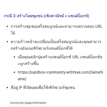
ข้อกำหนดตัวชี้วัด
การมีส่วนร่วมของผู้ใช้ (UE,
Deeplin)
กรณี 3: สร้างโดยชุมชน (เชิงพาณิชย์ + แซนด์บ็อกซ์)
การตั้งถิ่นฐาน
การสร้างชุมชนเสร็จสมบูรณ์และสามารถตรวจสอบ URL
ได้
การใช้วิดีโอ YouTube
ความก้าวหน้าจะเปลี่ยนเป็นเสร็จสมบูรณ์และคุณสามาร
โฆษณาข้ามโปรโมชั่น
ถสร้างมันบนเซิร์ฟเวอร์แซนด์บ็อกซ์ได้
เมื่อคุณคลิกปุ่มสร้างแซนด์บ็อกซ์ URL แซนด์บ็อกซ์จ
การสร้างรายได้จากการส่ง
ะถูกสร้างขึ้น
เสริมการขายข้าม
https://sandbox-community.withhive.com(GameN
ame)
ที่อยู่ IP ที่เปิดเผยเพื่อใช้เซิร์ฟเวอร์ชุมชน