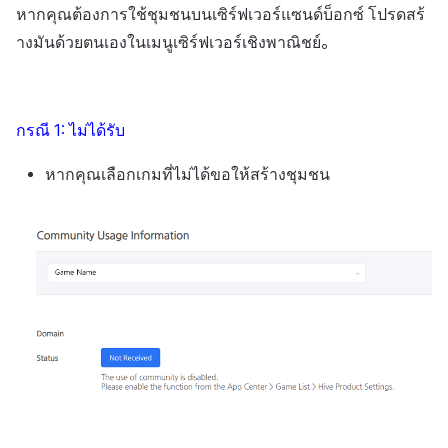
ต่างประเทศ
แบนเนอร์ข้าม
สร้างตัวชี้วัดที่กำหนดเอง
การกำหนดบันทึก
การติดตามการตลาด
Crossplay Launcher
การมีส่วนร่วมของผู้ใช้ (UE,
ชุมชน
หากคุณต้องการใช้ชุมชนบนเซิร์ฟเวอร์แซนด์บ็อกซ์ โปรดสร้
ค้
สำหรับแต่ละเกม
การคืนเงินผู้ใช้
แอปบริการ
รายการ
ลิงก์ลึก)
างมันด้วยตนเองในเมนูเซิร์ฟเวอร์เชิงพาณิชย์。
น
การตรวจสอบ Google และการ
การลงทะเบียนแบนเนอร์หมุน
กลุ่ม
การวิเคราะห์
Adiz
การวิเคราะห์
ตรวจสอบ Google Play Games
การชำระเงิน PG
การได้มาซึ่งผู้ใช้ (UA)
ห
แยกกัน
การลงทะเบียนแบนเนอร์จุด
การวิเคราะห์กลุ่ม
ฐานข้อมูล
Adkit
บริการ AI
า
กรณี 1: ไม่ได้รับ
จัดการ PID ตลาด
การเข้าสู่ระบบผ่านเว็บ
การลงทะเบียนมุมมองที่
Funnel
เฮอร์คิวลิส
Plugins
หากคุณเลือกเกมที่ไม่ได้ขอให้สร้างชุมชน
กำหนดเอง
การติดตามการซื้อ
การวิเคราะห์การเก็บรักษา
แหล่งที่มาทางการตลาด
ดูการเผยแพร่ที่ผ่านมา
กระดานที่กำหนดเอง
การสมัครสมาชิกต่ออายุ
อัตโนมัติ
Analytics bigQuery
การสร้างรายได้จาก
แบนเนอร์เว็บ
โฆษณา
ค้นหาประวัติการซื้อของ
การใช้การวิเคราะห์
การลงทะเบียนและการจัดการ
พนักงาน
ส่วนเสริม
Offerwall
ตัวชี้วัดที่กำหนดเอง
ตัวเปิดข้ามแพลตฟอร์ม
การลงทะเบียนและการจัดการ
การส่งออกข้อมูล
แคมเปญเชิญ
เอกสารอ้างอิง