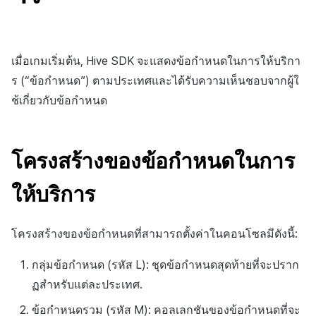
ต่างประเทศ
แบนเนอร์ข้าม
สร้างตัวชี้วัดที่กำหนดเอง
การกำหนดบันทึก
การติดตามการตลาด
Crossplay Launcher
การมีส่วนร่วมของผู้ใช้ (UE,
ชุมชน
ค้
สำหรับแต่ละเกม
การคืนเงินผู้ใช้
แอปบริการ
รายการ
ลิงก์ลึก)
น
การตรวจสอบ Google และการ
การลงทะเบียนแบนเนอร์หมุน
กลุ่ม
การวิเคราะห์
Adiz
การวิเคราะห์
ตรวจสอบ Google Play Games
การชำระเงิน PG
เมื่อเกมเริ่มต้น, Hive SDK จะแสดงข้อกำหนดในการให้บริกา
การได้มาซึ่งผู้ใช้ (UA)
ห
แยกกัน
การลงทะเบียนแบนเนอร์จุด
การวิเคราะห์กลุ่ม
ฐานข้อมูล
Adkit
บริการ AI
ร (“ข้อกำหนด”) ตามประเทศและได้รับความเห็นชอบจากผู้ใ
า
จัดการ PID ตลาด
ช้เกี่ยวกับข้อกำหนด
การเข้าสู่ระบบผ่านเว็บ
การลงทะเบียนมุมมองที่
Funnel
เฮอร์คิวลิส
Plugins
กำหนดเอง
การติดตามการซื้อ
การวิเคราะห์การเก็บรักษา
แหล่งที่มาทางการตลาด
ดูการเผยแพร่ที่ผ่านมา
โครงสร้างของข้อกำหนดในการ
กระดานที่กำหนดเอง
การสมัครสมาชิกต่ออายุ
อัตโนมัติ
Analytics bigQuery
การสร้างรายได้จาก
ให้บริการ
แบนเนอร์เว็บ
โฆษณา
ค้นหาประวัติการซื้อของ
การใช้การวิเคราะห์
การลงทะเบียนและการจัดการ
พนักงาน
ส่วนเสริม
โครงสร้างของข้อกำหนดที่สามารถตั้งค่าในคอนโซลมีดังนี้:
Offerwall
ตัวชี้วัดที่กำหนดเอง
กลุ่มข้อกำหนด (รหัส L): ชุดข้อกำหนดสุดท้ายที่จะปราก
ตัวเปิดข้ามแพลตฟอร์ม
การลงทะเบียนและการจัดการ
การส่งออกข้อมูล
ฏสำหรับแต่ละประเทศ.
แคมเปญเชิญ
เอกสารอ้างอิง
ข้อกำหนดรวม (รหัส M): คอลเลกชันของข้อกำหนดที่จะ