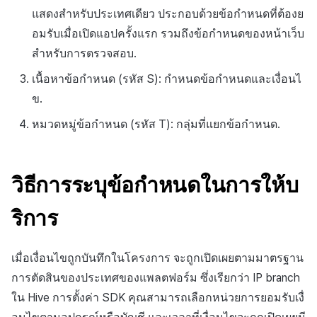
ข้อกำหนดตัวชี้วัด
แสดงสำหรับประเทศเดียว ประกอบด้วยข้อกำหนดที่ต้องย
การมีส่วนร่วมของผู้ใช้ (UE,
Deeplin)
อมรับเมื่อเปิดแอปครั้งแรก รวมถึงข้อกำหนดของหน้าเว็บ
สำหรับการตรวจสอบ.
การตั้งถิ่นฐาน
เนื้อหาข้อกำหนด (รหัส S): กำหนดข้อกำหนดและเงื่อนไ
ข.
การใช้วิดีโอ YouTube
หมวดหมู่ข้อกำหนด (รหัส T): กลุ่มที่แยกข้อกำหนด.
โฆษณาข้ามโปรโมชั่น
การสร้างรายได้จากการส่ง
วิธีการระบุข้อกำหนดในการให้บ
เสริมการขายข้าม
ริการ
เมื่อเงื่อนไขถูกบันทึกในโครงการ จะถูกเปิดเผยตามมาตรฐาน
การตัดสินของประเทศของแพลตฟอร์ม ซึ่งเรียกว่า IP branch
ใน Hive การตั้งค่า SDK คุณสามารถเลือกหน่วยการยอมรับเงื่