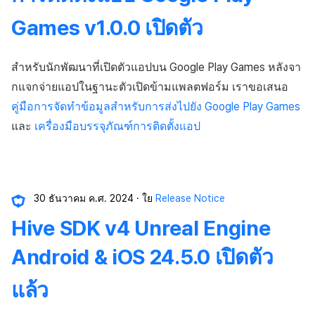
ตัวเปิดข้ามแพลตฟอร์ม
กระดานคะแนน
Games v1.0.0 เปิดตัว
การสร้างรายได้จากการส่ง
Remote Play
การจับคู่
เสริมการขายข้าม
สำหรับนักพัฒนาที่เปิดตัวแอปบน Google Play Games หลังจา
เอกสารอ้างอิง
แชท
กแจกจ่ายแอปในฐานะตัวเปิดข้ามแพลตฟอร์ม เราขอเสนอ
บริการ AI
คู่มือการจัดทำข้อมูลสำหรับการส่งไปยัง Google Play Games
และ
เครื่องมือบรรจุภัณฑ์การติดตั้งแอป
รายงานการชน
ตัวเปิดข้ามเกม
30 ธันวาคม ค.ศ. 2024
ใย
Release Notice
Remote Play
Hive SDK v4 Unreal Engine
บล็อกเชน
Android & iOS 24.5.0 เปิดตัว
แล้ว