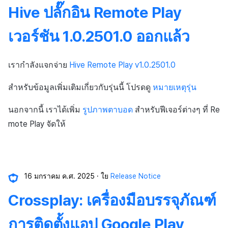
API แชท
การสร้างแอป
ส่วนเสริม
การชำระเงิน PG
การกำหนดบันทึก
ค้
Hive ปลั๊กอิน Remote Play
การบล็อกการเข้าสู่ระบบจา
การลงทะเบียนแบนเนอร์จุด
การติดตามการตลาด
สังคม
Crossplay Launcher
การมีส่วนร่วมของผู้ใช้ (UE,
การคืนเงินผู้ใช้
ยกเลิกการสมัคร SMS
คอมมูนิตี้ & เว็บสโตร์
น
ต่างประเทศ
แอปบริการ
รายการ
ลิงก์ลึก)
กลุ่ม
เวอร์ชัน 1.0.2501.0 ออกแล้ว
การลงทะเบียนมุมมองที่
การจับคู่
บริการลูกค้า
Adiz
การชำระเงิน PG
การวิเคราะห์
ห
การตรวจสอบ Google และ
กำหนดเอง
การได้มาซึ่งผู้ใช้ (UA)
Funnel
า
เรากำลังแจกจ่าย
Hive Remote Play v1.0.2501.0
ตรวจสอบ Google Play Ga
การวิเคราะห์
การวิเคราะห์
Adkit
จัดการ PID ตลาด
บริการ AI
แยกกัน
กระดานที่กำหนดเอง
การวิเคราะห์การเก็บรักษา
สำหรับข้อมูลเพิ่มเติมเกี่ยวกับรุ่นนี้ โปรดดู
หมายเหตุรุ่น
ฐานข้อมูล
ที่เก็บข้อมูลเกม
Plugins
การติดตามการซื้อ
ลบผู้ใช้ทั้งหมด
แบนเนอร์เว็บ
Analytics bigQuery
นอกจากนี้ เราได้เพิ่ม
รูปภาพตาบอด
สำหรับฟีเจอร์ต่างๆ ที่ Re
เฮอร์คิวลิส
เฮอร์คิวลิส
ดูการเผยแพร่ที่ผ่านมา
การสมัครสมาชิกต่ออายุ
mote Play จัดให้
การเข้าสู่ระบบผ่านเว็บ
การลงทะเบียนและการจัดก
อัตโนมัติ
การใช้การวิเคราะห์
แคมเปญเชิญ
แหล่งที่มาทางการตลาด
แหล่งที่มาทางการตลาด
ค้นหาประวัติการซื้อของ
ตัวชี้วัดที่กำหนดเอง
การมีส่วนร่วมของผู้ใช้ (UE,
พนักงาน
การสร้างรายได้จาก
คอมมูนิตี้ & เว็บสโตร์
16 มกราคม ค.ศ. 2025
ใย
Release Notice
Deeplin)
โฆษณา
การส่งออกข้อมูล
การสร้างรายได้จาก
Crossplay: เครื่องมือบรรจุภัณฑ์
การใช้วิดีโอ YouTube
ส่วนเสริม
โฆษณา
ข้อกำหนดตัวชี้วัด
การติดตั้งแอป Google Play
โฆษณาข้ามโปรโมชั่น