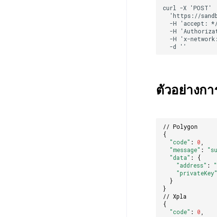
ตัวอย่างก
// Polygon
{
"code"
:
0
,
"message"
:
"s
"data"
:
{
"address"
:
"privateKey
}
}
// Xpla
{
"code"
:
0
,