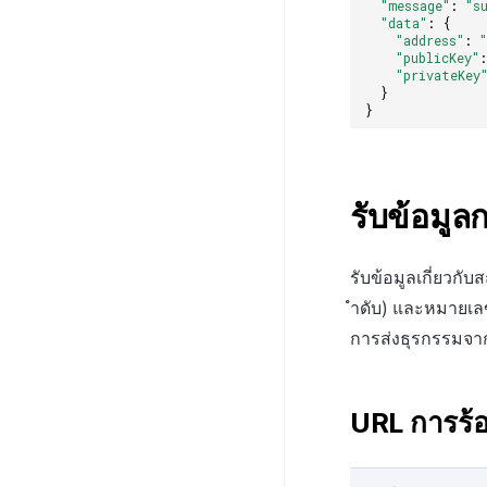
"message"
:
"s
"data"
:
{
"address"
:
"publicKey"
"privateKey
}
}
รับข้อมูลก
รับข้อมูลเกี่ยวกั
ำดับ) และหมายเลข
การส่งธุรกรรมจากก
URL การร้