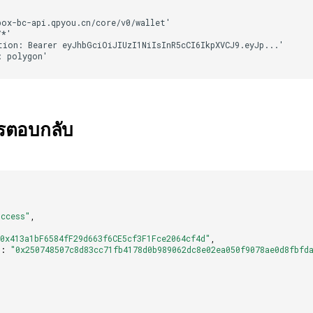
ารตอบกลับ
uccess"
,
"0x413a1bF6584fF29d663f6CE5cf3F1Fce2064cf4d"
,
"
:
"0x250748507c8d83cc71fb4178d0b989062dc8e02ea050f9078ae0d8fbfd