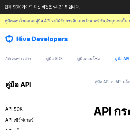
현재 SDK 가이드 최신 버전은 v4.2.1.5 입니다.
คู่มือคอนโซลและคู่มือ API จะได้รับการอัปเดตเป็นเวอร์ชันล่าสุดเท่านั้น
Hive Developers
อัปเดตข่าวสาร
คู่มือ SDK
คู่มือคอนโซล
คู่มือ API
คู่มือ API
>
API บล็
คู่มือ API
API กระ
API SDK
API ผลลัพธ์
API เซิร์ฟเวอร์
การตรวจสอบสิทธิ์