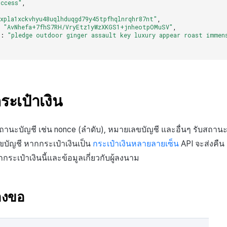
uccess"
,
"xpla1xckvhyu48uqlhduqgd79y45tpfhqlnrqhr87nt"
,
:
"AvNhefa+7fhS7RH/VryEtz1yWzXKGS1+jnheotpOMuSV"
,
"
:
"pledge outdoor ginger assault key luxury appear roast immen
ระเป๋าเงิน
บสถานะบัญชี เช่น nonce (ลำดับ), หมายเลขบัญชี และอื่นๆ รับสถาน
บัญชี หากกระเป๋าเงินเป็น
กระเป๋าเงินหลายลายเซ็น
API จะส่งคืน
ระเป๋าเงินนี้และข้อมูลเกี่ยวกับผู้ลงนาม
องขอ