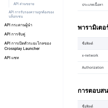
API ส่วนขยาย
บันทึกความแปรปรวนของ
ประเภทเนื้อหา
ส่งข้อมูลการบริโภค
สินทรัพย์ v2
API การรับรองความถูกต้องของ
API ผู้ใช้พร้อมกัน
บล็อกเชน
บันทึกการดาวน์โหลดเพิ่มเติมที่
API กระดานผู้นำ
พารามิเตอร์
เสร็จสมบูรณ์
API การจับคู่
บันทึกการเข้าสู่ระบบตัวละคร
บันทึกการสร้างตัวละคร
API การเปิดตัวระยะไกลของ
ชื่อฟิลด์
Crossplay Launcher
บันทึกที่กำหนดเอง
x-network
บันทึกคะแนน
API แชท
บันทึกการเยี่ยมชม
HTTP API
Authorization
บันทึกเนื้อหาเกม
WebSocket API
บันทึกสรุปภาพรวมสินทรัพย์
บันทึกคะแนนสินทรัพย์และ
การตอบสน
ข้อมูลเมตา
บันทึกการเปลี่ยนแปลงแขกฮับ
บันทึกการดาวน์โหลดไฟล์
ชื่อฟิลด์