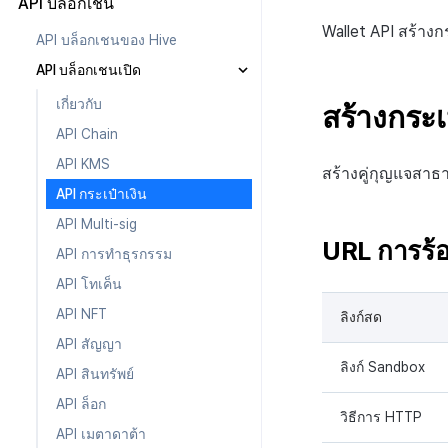
API บล็อกเชน
การเข้าสู่ระบบเว็บ
ค้นหารายการ IdP การตรวจสอบ
Wallet API สร้างก
API บล็อกเชนของ Hive
สิทธิ์ v4
การระงับการใช้งาน
เริ่มต้นใช้งาน
API บล็อกเชนเปิด
การตรวจสอบโทเคนการตรวจ
โปรโมชั่น
โหลดหน้าล็อกอิน v2
ลงทะเบียนและยกเลิกการระงับ
สอบสิทธิ์ v4
เกี่ยวกับ
การใช้งาน
สร้างกระเ
การเรียกเก็บเงิน
โหลดหน้าล็อกอิน v1
การแจ้งเตือนการบรรลุ CPA
การตรวจสอบสิทธิ์ v4 แบบ
API Chain
การเริ่มต้นการจัดอันดับของผู้ใช้
กำหนดเอง
การแจ้งเตือน
ยืนยันการเข้าสู่ระบบเว็บ v2
รายการแบนเนอร์
ซิงค์กับรายการ
ที่ถูกระงับ
API KMS
การลบบัญชีการตรวจสอบสิทธิ์
สร้างคู่กุญแจสาธา
เขตเวลา
ยืนยันการเข้าสู่ระบบเว็บ v1
รายชื่อเพื่อนสำหรับ UA
IAP v4 ตรวจสอบใบเสร็จการ
OTP
ตรวจสอบข้อมูลผู้ใช้ที่ถูกบล็อก
v4
API กระเป๋าเงิน
สมัครสมาชิก
คอมมูนิตี้ & เว็บสโตร์
รับ PlayerID ด้วย Auth v4 IdP
ข้อมูลของ UA Sender
Push v4
การรับรหัสประเทศ
ระบบตรวจสอบ OTP
API Multi-sig
ID
IAP v4 แจ้งเตือนการสมัครสมา
การวิเคราะห์
สถานะแคมเปญ UA
การรับเขตเวลา
API โปรไฟล์
การตรวจสอบสิทธิ์
URL การร้
ชิกแบบเรียลไทม์
API การทำธุรกรรม
บริการ AI
API ข้อมูลในแอป
เกี่ยวกับ
การส่งแบบเดี่ยว
IAP v4 ตรวจสอบใบเสร็จ
API โทเค็น
บันทึกการเข้าสู่ระบบ
API แปลภาษาอัตโนมัติ
การลงทะเบียนเป้าหมาย
IAP v4 ส่งผลการจัดส่งรายการ
API NFT
ลิงก์สด
บันทึกผู้ใช้ใหม่
ส่งบันทึกการสนทนา
การลงทะเบียนแคมเปญ
ประวัติการซื้อ, ยกเลิก, คืนเงินต่อ
API สัญญา
แต่ละตลาด
บันทึกการซื้อ
ตรวจจับการใช้ข้อความที่ไม่
ลิงก์ Sandbox
API สินทรัพย์
เหมาะสม
การชำระเงิน PG
บันทึกคะแนน v2
API ล็อก
การชำระเงิน Web PG
วิธีการ HTTP
บันทึกความแปรปรวนของ
API เมตาดาต้า
สินทรัพย์
การแลกคูปองเว็บ