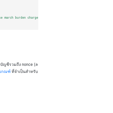
se march burden charge season sea raw suspect tenant fossil por
ะบัญชีรวมถึง nonce (ล
เกณฑ์
ที่จำเป็นสำหรับ