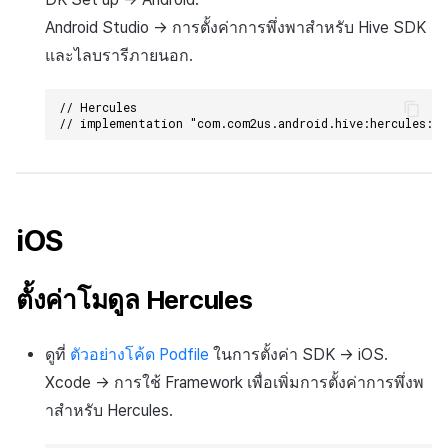
กระดานคะแนน
ติดตามการทำงานพร้อมกัน
การเรียก API เพื่อเปิด/ปิดโมดูล
Android Studio → การตั้งค่าการพึ่งพาสำหรับ Hive SDK
Hercules
การสร้างรายได้จากการส่ง
การจับคู่
และไลบรารีภายนอก.
เสริมการขายข้าม
ตัวอย่างโค้ด
แชท
// Hercules
// implementation "com.com2us.android.hive:hercules:$H
บริการ AI
รายงานการชน
iOS
ตัวเปิดข้ามเกม
ตั้งค่าโมดูล Hercules
Remote Play
บล็อกเชน
ดูที่
ตัวอย่างโค้ด Podfile
ในการตั้งค่า SDK → iOS.
Xcode → การใช้ Framework เพื่อเพิ่มการตั้งค่าการพึ่งพ
าสำหรับ Hercules.