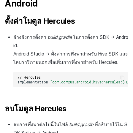
Android
การสร้างแอป
ส่วนเสริม
การชำระเงิน PG
API แชท
การกำหนดบันทึก
ค้
แอนดรอยด์
การแก้ปัญหา
การบล็อกการเข้าสู่ระบบจา
การลงทะเบียนแบนเนอร์จุด
การมีส่วนร่วมของผู้ใช้ (UE,
สังคม
Crossplay Launcher
Unreal Windows
การคืนเงินผู้ใช้
คอมมูนิตี้ & เว็บสโตร์
น
ต่างประเทศ
แอปบริการ
รายการ
ลิงก์ลึก)
กลุ่ม
ตั้งค่าโมดูล Hercules
iOS
การลงทะเบียนมุมมองที่
บริการลูกค้า
Adiz
การชำระเงิน PG
การวิเคราะห์
ห
การตรวจสอบ Google และ
กำหนดเอง
คุณสมบัติเพิ่มเติม
การได้มาซึ่งผู้ใช้ (UA)
Funnel
Unity
า
อ้างอิงการตั้งค่า
build.gradle
ในการตั้งค่า SDK → Andro
ตรวจสอบ Google Play Ga
การวิเคราะห์
Adkit
จัดการ PID ตลาด
บริการ AI
id.
แยกกัน
กระดานที่กำหนดเอง
การวิเคราะห์การเก็บรักษา
มือถือ
ที่เก็บข้อมูลเกม
Plugins
การติดตามการซื้อ
Android Studio → ตั้งค่าการพึ่งพาสำหรับ Hive SDK และ
ลบผู้ใช้ทั้งหมด
แบนเนอร์เว็บ
Analytics bigQuery
ไลบรารีภายนอกเพื่อเพิ่มการพึ่งพาสำหรับ Hercules.
วินโดวส์
เฮอร์คิวลิส
ดูการเผยแพร่ที่ผ่านมา
การสมัครสมาชิกต่ออายุ
การเข้าสู่ระบบผ่านเว็บ
การลงทะเบียนและการจัดก
อัตโนมัติ
การใช้การวิเคราะห์
// Hercules
Unreal
แคมเปญเชิญ
implementation
"com.com2us.android.hive:hercules:$HIV
แหล่งที่มาทางการตลาด
ค้นหาประวัติการซื้อของ
ตัวชี้วัดที่กำหนดเอง
Android
การมีส่วนร่วมของผู้ใช้ (UE,
พนักงาน
คอมมูนิตี้ & เว็บสโตร์
Deeplin)
การส่งออกข้อมูล
ลบโมดูล Hercules
iOS
การสร้างรายได้จาก
การใช้วิดีโอ YouTube
โฆษณา
ข้อกำหนดตัวชี้วัด
วินโดวส์
ลบการพึ่งพาต่อไปนี้ในไฟล์
build.gradle
ที่อธิบายไว้ใน S
โฆษณาข้ามโปรโมชั่น
DK Set up → Android.