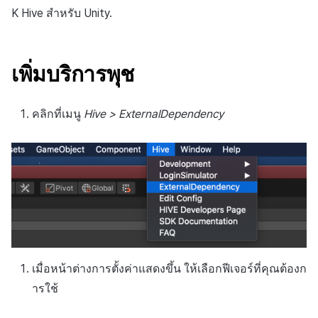
การสร้างแอป
ส่วนเสริม
การชำระเงิน PG
API แชท
การกำหนดบันทึก
ค้
K Hive สำหรับ Unity.
การแก้ปัญหา
การบล็อกการเข้าสู่ระบบจา
การลงทะเบียนแบนเนอร์จุด
การมีส่วนร่วมของผู้ใช้ (UE,
สังคม
Crossplay Launcher
Unreal Windows
การคืนเงินผู้ใช้
คอมมูนิตี้ & เว็บสโตร์
น
ต่างประเทศ
แอปบริการ
รายการ
ลิงก์ลึก)
กลุ่ม
การลงทะเบียนมุมมองที่
บริการลูกค้า
Adiz
การชำระเงิน PG
การวิเคราะห์
ห
เพิ่มบริการพุช
การตรวจสอบ Google และ
กำหนดเอง
คุณสมบัติเพิ่มเติม
การได้มาซึ่งผู้ใช้ (UA)
Funnel
า
ตรวจสอบ Google Play Ga
การวิเคราะห์
Adkit
จัดการ PID ตลาด
บริการ AI
แยกกัน
กระดานที่กำหนดเอง
การวิเคราะห์การเก็บรักษา
คลิกที่เมนู
Hive > ExternalDependency
ที่เก็บข้อมูลเกม
Plugins
การติดตามการซื้อ
ลบผู้ใช้ทั้งหมด
แบนเนอร์เว็บ
Analytics bigQuery
เฮอร์คิวลิส
ดูการเผยแพร่ที่ผ่านมา
การสมัครสมาชิกต่ออายุ
การเข้าสู่ระบบผ่านเว็บ
การลงทะเบียนและการจัดก
อัตโนมัติ
การใช้การวิเคราะห์
แคมเปญเชิญ
แหล่งที่มาทางการตลาด
ค้นหาประวัติการซื้อของ
ตัวชี้วัดที่กำหนดเอง
การมีส่วนร่วมของผู้ใช้ (UE,
พนักงาน
คอมมูนิตี้ & เว็บสโตร์
Deeplin)
การส่งออกข้อมูล
การสร้างรายได้จาก
เมื่อหน้าต่างการตั้งค่าแสดงขึ้น ให้เลือกฟีเจอร์ที่คุณต้องก
การใช้วิดีโอ YouTube
โฆษณา
ข้อกำหนดตัวชี้วัด
ารใช้
โฆษณาข้ามโปรโมชั่น