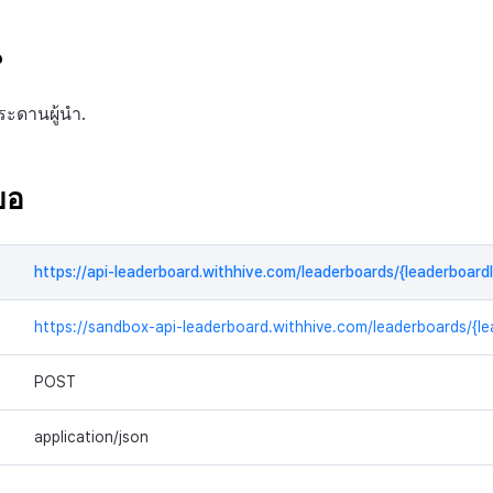
น
ะดานผู้นำ.
ขอ
https://api-leaderboard.withhive.com/leaderboards/{leaderboard
https://sandbox-api-leaderboard.withhive.com/leaderboards/{le
POST
application/json