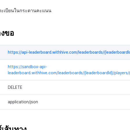
่ลงทะเบียนในกระดานคะแนน
องขอ
https://api-leaderboard.withhive.com/leaderboards/{leaderboardId
https://sandbox-api-
leaderboard.withhive.com/leaderboards/{leaderboardId}/players/{
DELETE
application/json
์เส้นทาง