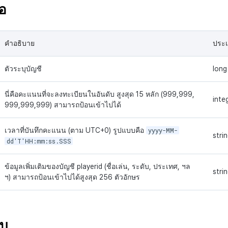
ขอ
คำอธิบาย
ประ
ตัวระบุบัญชี
long
นี่คือคะแนนที่จะลงทะเบียนในอันดับ สูงสุด 15 หลัก (999,999,
inte
999,999,999) สามารถป้อนเข้าไปได้
เวลาที่บันทึกคะแนน (ตาม UTC+0) รูปแบบคือ
yyyy-MM-
stri
dd'T'HH:mm:ss.SSS
ข้อมูลเพิ่มเติมของบัญชี playerid (ชื่อเล่น, ระดับ, ประเทศ, ฯล
stri
ฯ) สามารถป้อนเข้าไปได้สูงสุด 256 ตัวอักษร
ับ