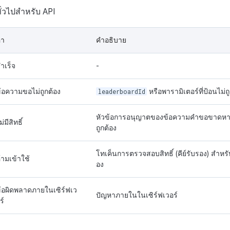
่วไปสำหรับ API
่า
คำอธิบาย
ำเร็จ
-
้อความขอไม่ถูกต้อง
leaderboardId
หรือพารามิเตอร์ที่ป้อนไม่ถ
หัวข้อการอนุญาตของข้อความคำขอขาดหาย
ม่มีสิทธิ์
ถูกต้อง
โทเค็นการตรวจสอบสิทธิ์ (คีย์รับรอง) สำหรับ
้ามเข้าใช้
อง
้อผิดพลาดภายในเซิร์ฟเว
ปัญหาภายในในเซิร์ฟเวอร์
ร์