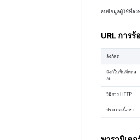
ลบข้อมูลผู้ใช้ที
URL การร้
ลิงก์สด
ลิงก์ในพื้นที่ทดส
อบ
วิธีการ HTTP
ประเภทเนื้อหา
พารามิเตอร