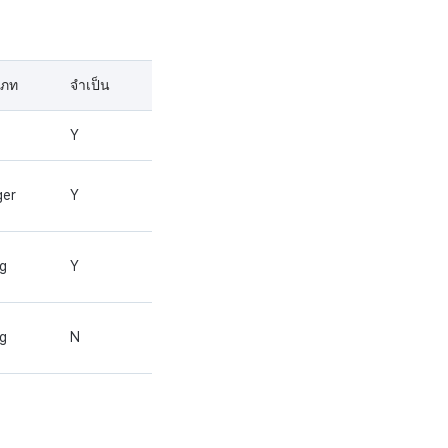
เภท
จำเป็น
Y
ger
Y
ng
Y
ng
N