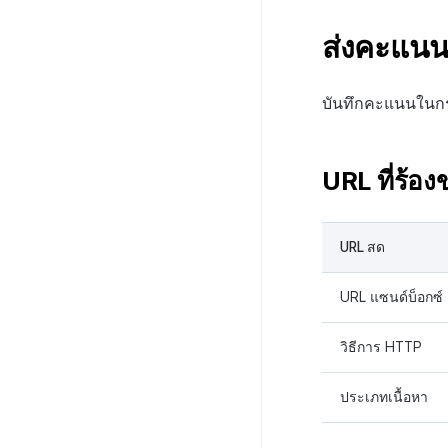
ส่งคะแน
บันทึกคะแนนในกร
URL ที่ร้อง
URL สด
URL แซนด์บ็อกซ์
วิธีการ HTTP
ประเภทเนื้อหา