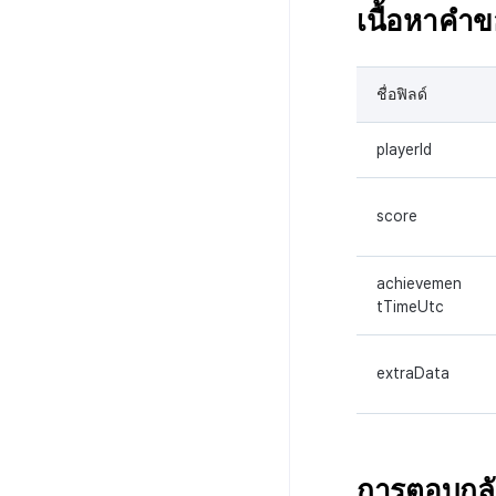
เนื้อหาคำ
ชื่อฟิลด์
playerId
score
achievemen
tTimeUtc
extraData
การตอบกล