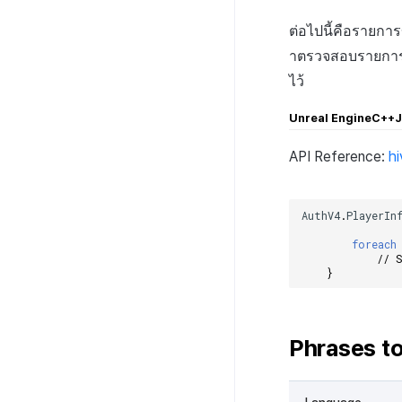
ต่อไปนี้คือรายกา
าตรวจสอบรายการขอ
ไว้
Unreal Engine
C++
J
API Reference:
hi
AuthV4
.
PlayerIn
foreach
// 
}
Phrases t