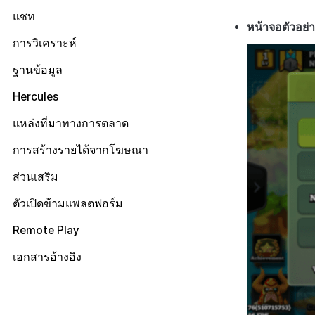
แสดงหน้าข่าว
Android
การติดตามเหตุการณ์อัตโนมัติ
ทุกเอนจิน
ระบบการชำระเงินแบบสมัคร
การจับคู่ส่วนตัว
แชท
ขั้นสูง
Unreal
รีวิว/ป๊อปอัพออก
iOS
สมาชิก
หน้าจอตัวอย่าง
การติดตามเหตุการณ์ด้วยตนเอง
Android
การจับคู่กลุ่ม
การเตรียมการ
การวิเคราะห์
ป้ายโปรโมชั่น
Unity
การชำระเงิน PG
Send exposed ad info
iOS
การจัดการการเชื่อมต่อ
Android
Offerwall
Unreal
รายการ
ข้อกำหนดเบื้องต้น
ฐานข้อมูล
การติดตามลิงก์ลึกที่ถูกเลื่อนออกไป
Unity
ช่อง
iOS
ขั้นสูง
คุณสมบัติเพิ่มเติม
โครงสร้าง
ทุกเครื่องยนต์
เอกสารอ้างอิง
Unreal
ข้อกำหนดเบื้องต้น
Hercules
ผู้ใช้
Unity
การมีส่วนร่วมของผู้ใช้ (UE, ลิงก์ลึก)
ข้อกำหนดเบื้องต้น
สอบถามความยินยอมในการส่ง
การแก้ปัญหา
Android
เริ่มต้นใช้งาน
ข้อมูล
แหล่งที่มาทางการตลาด
ข้อความ
การได้มาซึ่งผู้ใช้ (UA)
ส่งบันทึกการวิเคราะห์
iOS
วิธีการใช้ฟีเจอร์ขั้นสูง
การจัดการเหตุการณ์
ตั้งค่า Airbridge
การสร้างรายได้จากโฆษณา
บูรณาการกับบริการ MMP
การส่งบันทึกไปยังเซิร์ฟเวอร์
Unity
ตัวแปรที่ปลอดภัย
Hive
แสดงแบนเนอร์ความยินยอมในการ
None
Adiz
ส่วนเสริม
Unreal
API ของHercules
วิเคราะห์
Fluentd
การบูรณาการกับ Airbridge
Adkit
Unity
การเรียกเนื้อหาเว็บ
ตัวเปิดข้ามแพลตฟอร์ม
HTTP
ภาพรวม
การบูรณาการกับ Appsflyer
Android
AD(X)
การสนับสนุนเกมคอนโทรลเลอร์
เตรียมไฟล์แอป
SDK
วิธีการใช้ Fluentd
Remote Play
การบูรณาการกับ Adjust
iOS
ADOP
Unity
RTT4U
เตรียมหน้าเว็บเพื่อให้บริการแอป
ไฟล์บันทึกชุด
วิธีการใช้ Fluentd Docker
รวมปลั๊กอิน
เอกสารอ้างอิง
การใช้ประโยชน์จากข้อมูล
C++
Unity
เปิดใช้งาน Crossplay Launcher
ภาพรวม
อัปโหลดแอปไปยังเซิร์ฟเวอร์
MMP
ไลบรารีแอปพลิเคชัน
ภาพรวม
ลงทะเบียนการโทรกลับเพื่อรับ
จากระยะไกล
C++
ตัวระบุ
การติดตั้ง
สตริงการแชท
ตรวจสอบแอป
ภาพรวม
ไฟล์บันทึกเฉพาะ
ข้อกำหนดเบื้องต้น
ท่าทางสัมผัส
Android
วิธีการใช้งาน
เปลี่ยนภาพที่มองไม่เห็น
ปล่อยแอป
อัปโหลดแอปใหม่ไปยังเซิร์ฟเวอร์
คู่มือการทดสอบการส่ง
วิธีการส่งชุดบันทึก