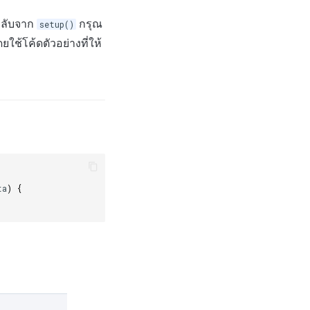
งกลับจาก
กรุณ
setup()
ช้โค้ดตัวอย่างที่ให้
ta
)
{