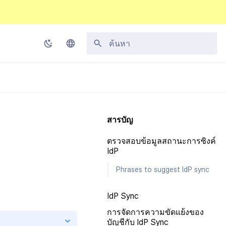
กำลังเริ่มต้นการค้นหา
Korean
English
Japanese
สารบัญ
Chinese (Simplified)
ตรวจสอบข้อมูลสถานะการซิงค์
Chinese (Traditional)
IdP
Thai
Phrases to suggest IdP sync
IdP Sync
การจัดการความขัดแย้งของ
บัญชีกับ IdP Sync