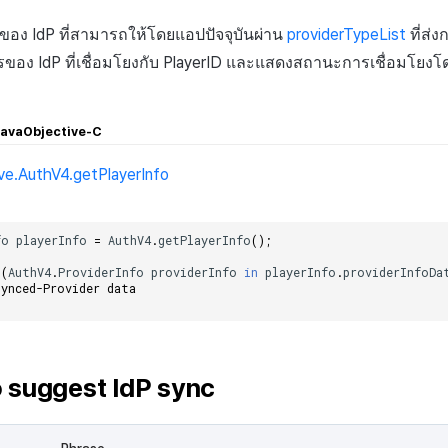
รของ IdP ที่สามารถให้โดยแอปปัจจุบันผ่าน
providerTypeList
ที่ส่
ง IdP ที่เชื่อมโยงกับ PlayerID และแสดงสถานะการเชื่อมโยงโดยใ
ava
Objective-C
ve.AuthV4.getPlayerInfo
fo
playerInfo
=
AuthV4
.
getPlayerInfo
();
(
AuthV4
.
ProviderInfo
providerInfo
in
playerInfo
.
providerInfoDa
Synced-Provider data    
o suggest IdP sync