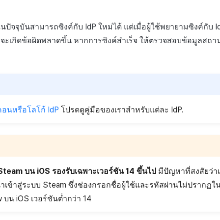
บบในปัจจุบันสามารถซิงค์กับ IdP ใหม่ได้ แต่เมื่อผู้ใช้พยายามซิงค์กับ I
ัน จะเกิดข้อผิดพลาดขึ้น หากการซิงค์สำเร็จ ให้ตรวจสอบข้อมูลสถ
คอนหรือโลโก้ IdP
โปรดดูคู่มือของเราสำหรับแต่ละ IdP.
 Steam บน iOS รองรับเฉพาะเวอร์ชัน 14 ขึ้นไป
มีปัญหาที่สงสัยว่า
เข้าสู่ระบบ Steam ซึ่งช่องกรอกชื่อผู้ใช้และรหัสผ่านไม่ปรากฏใน
น iOS เวอร์ชันต่ำกว่า 14