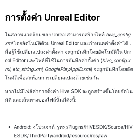
Firebase
การสร้างแอป
ส่วนเสริม
การชำระเงิน PG
API แชท
การกำหนดบันทึก
ค้
การบล็อกการเข้าสู่ระบบจา
การลงทะเบียนแบนเนอร์จุด
การมีส่วนร่วมของผู้ใช้ (UE,
สังคม
Crossplay Launcher
กันยายน-2024
Unreal Windows
การคืนเงินผู้ใช้
คอมมูนิตี้ & เว็บสโตร์
การตั้งค่า Unreal Editor
น
ต่างประเทศ
แอปบริการ
คำแนะนำในการแก้ไขปัญหา
รายการ
ลิงก์ลึก)
กลุ่ม
การลงทะเบียนมุมมองที่
บริการลูกค้า
Adiz
การชำระเงิน PG
การวิเคราะห์
ห
การตรวจสอบ Google และ
กำหนดเอง
คุณสมบัติเพิ่มเติม
การได้มาซึ่งผู้ใช้ (UA)
Funnel
ในสภาพแวดล้อมของ Unreal สามารถสร้างไฟล์
hive_config.
า
ตรวจสอบ Google Play Ga
การวิเคราะห์
Adkit
จัดการ PID ตลาด
บริการ AI
xml
โดยอัตโนมัติด้วย Unreal Editor และกำหนดค่าตั้งค่าได้ เ
แยกกัน
กระดานที่กำหนดเอง
การวิเคราะห์การเก็บรักษา
มื่อผู้ใช้เปลี่ยนแปลงค่าตั้งค่า จะถูกบันทึกโดยอัตโนมัติใน Unr
ที่เก็บข้อมูลเกม
Plugins
การติดตามการซื้อ
eal Editor และไฟล์ที่ใช้ในการบันทึกค่าตั้งค่า (
hive_config.x
ลบผู้ใช้ทั้งหมด
แบนเนอร์เว็บ
Analytics bigQuery
ml
,
etc_string.xml
,
GooglePlayAppID.xml
) จะถูกบันทึกโดยอัต
Hercules
การสมัครสมาชิกต่ออายุ
การเข้าสู่ระบบผ่านเว็บ
การลงทะเบียนและการจัดก
โนมัติเพื่อสะท้อนการเปลี่ยนแปลงด้วยเช่นกัน
อัตโนมัติ
การใช้การวิเคราะห์
แคมเปญเชิญ
แหล่งที่มาทางการตลาด
หากไม่มีไฟล์ค่าการตั้งค่า Hive SDK จะถูกสร้างขึ้นโดยอัตโน
ค้นหาประวัติการซื้อของ
ตัวชี้วัดที่กำหนดเอง
มัติ และเส้นทางของไฟล์นั้นมีดังนี้:
การมีส่วนร่วมของผู้ใช้ (UE,
พนักงาน
คอมมูนิตี้ & เว็บสโตร์
Deeplin)
การส่งออกข้อมูล
ตั้งค่าการระบุเป้าหมาย
การสร้างรายได้จาก
การใช้วิดีโอ YouTube
โฆษณา
ข้อกำหนดตัวชี้วัด
Android: <โปรเจกต์_รูท>;/Plugins/HIVESDK/Source/HIV
ESDK/ThirdParty/android/resource/res/raw
โฆษณาข้ามโปรโมชั่น