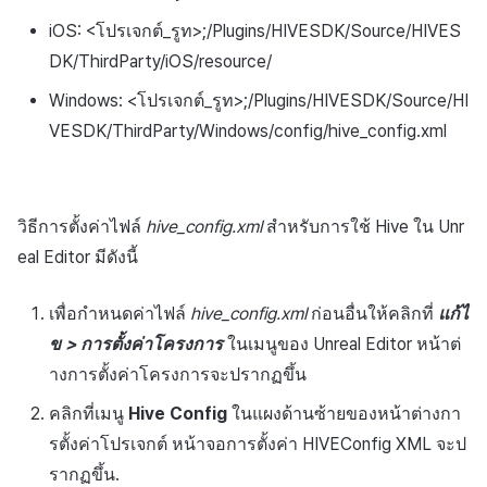
กระดานคะแนน
ติดตามการทำงานพร้อมกัน
iOS: <โปรเจกต์_รูท>;/Plugins/HIVESDK/Source/HIVES
การสร้างรายได้จากการส่ง
การจับคู่
DK/ThirdParty/iOS/resource/
เสริมการขายข้าม
Windows: <โปรเจกต์_รูท>;/Plugins/HIVESDK/Source/HI
แชท
VESDK/ThirdParty/Windows/config/hive_config.xml
บริการ AI
รายงานการชน
วิธีการตั้งค่าไฟล์
hive_config.xml
สำหรับการใช้ Hive ใน Unr
eal Editor มีดังนี้
ตัวเปิดข้ามเกม
เพื่อกำหนดค่าไฟล์
hive_config.xml
ก่อนอื่นให้คลิกที่
แก้ไ
Remote Play
ข > การตั้งค่าโครงการ
ในเมนูของ Unreal Editor หน้าต่
บล็อกเชน
างการตั้งค่าโครงการจะปรากฏขึ้น
คลิกที่เมนู
Hive Config
ในแผงด้านซ้ายของหน้าต่างกา
รตั้งค่าโปรเจกต์ หน้าจอการตั้งค่า HIVEConfig XML จะป
รากฏขึ้น.