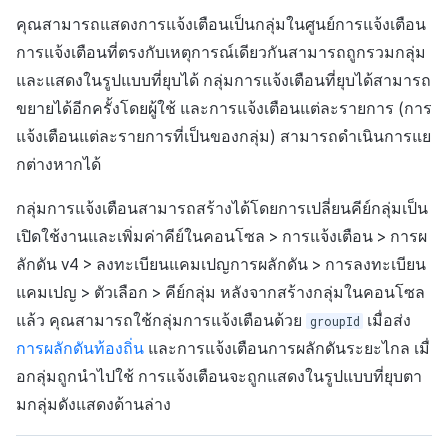
งาน
การสร้างแอป
ส่วนเสริม
การชำระเงิน PG
API แชท
การกำหนดบันทึก
ค้
คุณสามารถแสดงการแจ้งเตือนเป็นกลุ่มในศูนย์การแจ้งเตือน
การแก้ปัญหา
การบล็อกการเข้าสู่ระบบจา
การลงทะเบียนแบนเนอร์จุด
การมีส่วนร่วมของผู้ใช้ (UE,
สังคม
Crossplay Launcher
กันยายน-2024
Unreal Windows
การคืนเงินผู้ใช้
คอมมูนิตี้ & เว็บสโตร์
น
การแจ้งเตือนที่ตรงกับเหตุการณ์เดียวกันสามารถถูกรวมกลุ่ม
ต่างประเทศ
แอปบริการ
คำแนะนำในการแก้ไขปัญหา
รายการ
ลิงก์ลึก)
กลุ่ม
และแสดงในรูปแบบที่ยุบได้ กลุ่มการแจ้งเตือนที่ยุบได้สามารถ
การลงทะเบียนมุมมองที่
บริการลูกค้า
Adiz
การชำระเงิน PG
การวิเคราะห์
ห
การตรวจสอบ Google และ
กำหนดเอง
คุณสมบัติเพิ่มเติม
การได้มาซึ่งผู้ใช้ (UA)
Funnel
ขยายได้อีกครั้งโดยผู้ใช้ และการแจ้งเตือนแต่ละรายการ (การ
า
ตรวจสอบ Google Play Ga
การวิเคราะห์
Adkit
จัดการ PID ตลาด
บริการ AI
แจ้งเตือนแต่ละรายการที่เป็นของกลุ่ม) สามารถดำเนินการแย
แยกกัน
กระดานที่กำหนดเอง
การวิเคราะห์การเก็บรักษา
กต่างหากได้
ที่เก็บข้อมูลเกม
Plugins
การติดตามการซื้อ
ลบผู้ใช้ทั้งหมด
แบนเนอร์เว็บ
Analytics bigQuery
กลุ่มการแจ้งเตือนสามารถสร้างได้โดยการเปลี่ยนคีย์กลุ่มเป็น
Hercules
การสมัครสมาชิกต่ออายุ
เปิดใช้งานและเพิ่มค่าคีย์ในคอนโซล > การแจ้งเตือน > การผ
การเข้าสู่ระบบผ่านเว็บ
การลงทะเบียนและการจัดก
อัตโนมัติ
การใช้การวิเคราะห์
ลักดัน v4 > ลงทะเบียนแคมเปญการผลักดัน > การลงทะเบียน
แคมเปญเชิญ
แหล่งที่มาทางการตลาด
แคมเปญ > ตัวเลือก > คีย์กลุ่ม หลังจากสร้างกลุ่มในคอนโซล
ค้นหาประวัติการซื้อของ
ตัวชี้วัดที่กำหนดเอง
แล้ว คุณสามารถใช้กลุ่มการแจ้งเตือนด้วย
เมื่อส่ง
groupId
การมีส่วนร่วมของผู้ใช้ (UE,
พนักงาน
คอมมูนิตี้ & เว็บสโตร์
การผลักดันท้องถิ่น
และการแจ้งเตือนการผลักดันระยะไกล เมื่
Deeplin)
การส่งออกข้อมูล
ตั้งค่าการระบุเป้าหมาย
การสร้างรายได้จาก
อกลุ่มถูกนำไปใช้ การแจ้งเตือนจะถูกแสดงในรูปแบบที่ยุบตา
การใช้วิดีโอ YouTube
โฆษณา
ข้อกำหนดตัวชี้วัด
มกลุ่มดังแสดงด้านล่าง
โฆษณาข้ามโปรโมชั่น