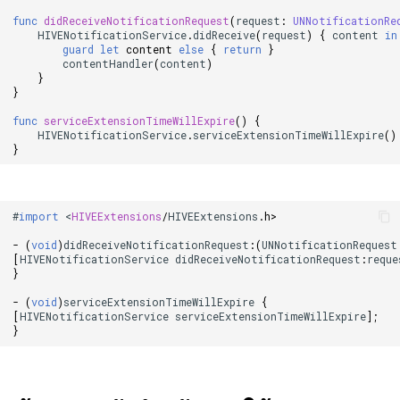
func
didReceiveNotificationRequest
(
request
:
UNNotificationRe
HIVENotificationService
.
didReceive
(
request
)
{
content
in
guard
let
content
else
{
return
}
contentHandler
(
content
)
}
}
func
serviceExtensionTimeWillExpire
()
{
HIVENotificationService
.
serviceExtensionTimeWillExpire
()
}
#
import
<
HIVEExtensions
/
HIVEExtensions
.
h
>
-
(
void
)
didReceiveNotificationRequest
:(
UNNotificationRequest
[
HIVENotificationService
didReceiveNotificationRequest
:
reque
}
-
(
void
)
serviceExtensionTimeWillExpire
{
[
HIVENotificationService
serviceExtensionTimeWillExpire
]
;
}