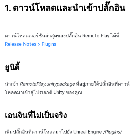
กระดานคะแนน
ติดตามการทำงานพร้อมกัน
1. ดาวน์โหลดและนำเข้าปลั๊กอิน
การสร้างรายได้จากการส่ง
การจับคู่
เสริมการขายข้าม
แชท
ดาวน์โหลดเวอร์ชันล่าสุดของปลั๊กอิน Remote Play ได้ที่
Release Notes > Plugins
.
บริการ AI
รายงานการชน
ยูนิตี้
ตัวเปิดข้ามเกม
นำเข้า
RemotePlay.unitypackage
ที่อยู่ภายใต้ปลั๊กอินที่ดาวน์
Remote Play
โหลดมาเข้าสู่โปรเจกต์ Unity ของคุณ
บล็อกเชน
เอนจินที่ไม่เป็นจริง
เพิ่มปลั๊กอินที่ดาวน์โหลดมาไปยัง Unreal Engine
/Plugins/
.