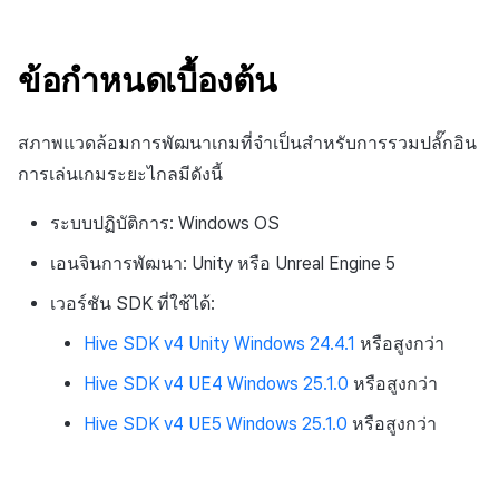
การสร้างแอป
ส่วนเสริม
การชำระเงิน PG
API แชท
การกำหนดบันทึก
ค้
การแก้ปัญหา
การบล็อกการเข้าสู่ระบบจา
การลงทะเบียนแบนเนอร์จุด
การมีส่วนร่วมของผู้ใช้ (UE,
สังคม
Crossplay Launcher
กันยายน-2024
Unreal Windows
การคืนเงินผู้ใช้
คอมมูนิตี้ & เว็บสโตร์
น
ต่างประเทศ
แอปบริการ
คำแนะนำในการแก้ไขปัญหา
รายการ
ลิงก์ลึก)
กลุ่ม
ข้อกำหนดเบื้องต้น
การลงทะเบียนมุมมองที่
บริการลูกค้า
Adiz
การชำระเงิน PG
การวิเคราะห์
ห
การตรวจสอบ Google และ
กำหนดเอง
คุณสมบัติเพิ่มเติม
การได้มาซึ่งผู้ใช้ (UA)
Funnel
า
สภาพแวดล้อมการพัฒนาเกมที่จำเป็นสำหรับการรวมปลั๊กอิน
ตรวจสอบ Google Play Ga
การวิเคราะห์
Adkit
จัดการ PID ตลาด
บริการ AI
แยกกัน
กระดานที่กำหนดเอง
การวิเคราะห์การเก็บรักษา
การเล่นเกมระยะไกลมีดังนี้
ที่เก็บข้อมูลเกม
Plugins
การติดตามการซื้อ
ระบบปฏิบัติการ: Windows OS
ลบผู้ใช้ทั้งหมด
แบนเนอร์เว็บ
Analytics bigQuery
Hercules
การสมัครสมาชิกต่ออายุ
เอนจินการพัฒนา: Unity หรือ Unreal Engine 5
การเข้าสู่ระบบผ่านเว็บ
การลงทะเบียนและการจัดก
อัตโนมัติ
การใช้การวิเคราะห์
เวอร์ชัน SDK ที่ใช้ได้:
แคมเปญเชิญ
แหล่งที่มาทางการตลาด
ค้นหาประวัติการซื้อของ
ตัวชี้วัดที่กำหนดเอง
Hive SDK v4 Unity Windows 24.4.1
หรือสูงกว่า
การมีส่วนร่วมของผู้ใช้ (UE,
พนักงาน
คอมมูนิตี้ & เว็บสโตร์
Hive SDK v4 UE4 Windows 25.1.0
หรือสูงกว่า
Deeplin)
การส่งออกข้อมูล
ตั้งค่าการระบุเป้าหมาย
การสร้างรายได้จาก
Hive SDK v4 UE5 Windows 25.1.0
หรือสูงกว่า
การใช้วิดีโอ YouTube
โฆษณา
ข้อกำหนดตัวชี้วัด
โฆษณาข้ามโปรโมชั่น